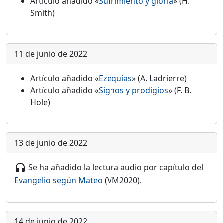
Artículo añadido «
Sufrimiento y gloria
» (H.
Smith)
11 de junio de 2022
Artículo añadido «
Ezequías
» (A. Ladrierre)
Artículo añadido «
Signos y prodigios
» (F. B.
Hole)
13 de junio de 2022
Se ha añadido la lectura audio por capítulo del
headset
Evangelio según Mateo
(VM2020).
14 de junio de 2022