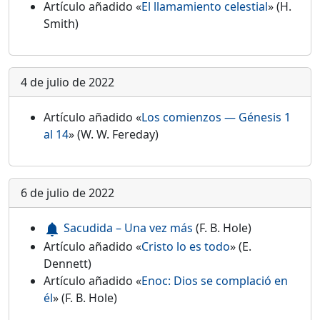
Artículo añadido «
El llamamiento celestial
» (H.
Smith)
4 de julio de 2022
Artículo añadido «
Los comienzos — Génesis 1
al 14
» (W. W. Fereday)
6 de julio de 2022
Sacudida – Una vez más
(F. B. Hole)
notifications
Artículo añadido «
Cristo lo es todo
» (E.
Dennett)
Artículo añadido «
Enoc: Dios se complació en
él
» (F. B. Hole)