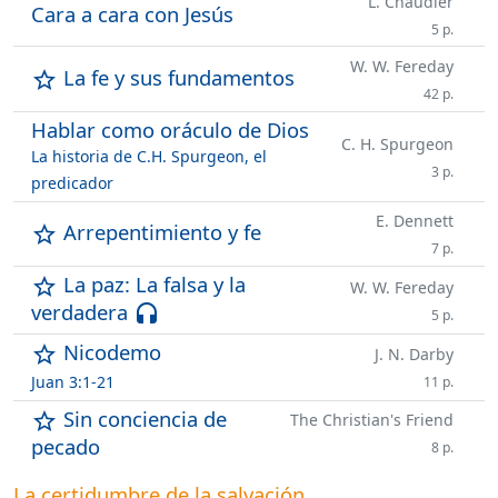
L. Chaudier
Cara a cara con Jesús
5 p.
W. W. Fereday
La fe y sus fundamentos
star_outline
42 p.
Hablar como oráculo de Dios
C. H. Spurgeon
La historia de C.H. Spurgeon, el
3 p.
predicador
E. Dennett
Arrepentimiento y fe
star_outline
7 p.
La paz: La falsa y la
star_outline
W. W. Fereday
verdadera
headset
5 p.
Nicodemo
star_outline
J. N. Darby
Juan 3:1-21
11 p.
Sin conciencia de
star_outline
The Christian's Friend
pecado
8 p.
La certidumbre de la salvación