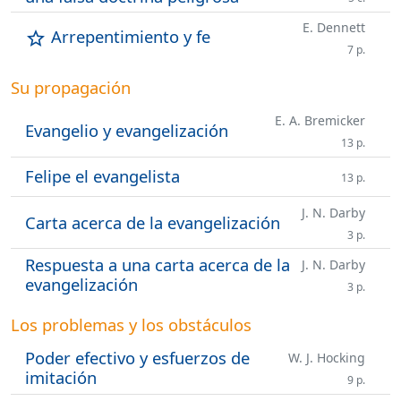
E. Dennett
Arrepentimiento y fe
star_outline
7 p.
Su propagación
E. A. Bremicker
Evangelio y evangelización
13 p.
Felipe el evangelista
13 p.
J. N. Darby
Carta acerca de la evangelización
3 p.
Respuesta a una carta acerca de la
J. N. Darby
evangelización
3 p.
Los problemas y los obstáculos
Poder efectivo y esfuerzos de
W. J. Hocking
imitación
9 p.