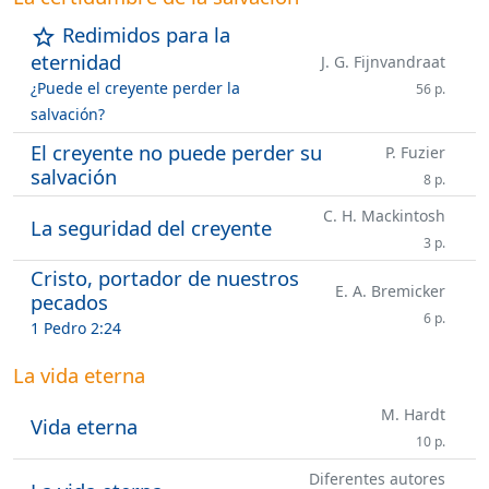
Redimidos para la
star_outline
eternidad
J. G. Fijnvandraat
¿Puede el creyente perder la
56 p.
salvación?
El creyente no puede perder su
P. Fuzier
salvación
8 p.
C. H. Mackintosh
La seguridad del creyente
3 p.
Cristo, portador de nuestros
E. A. Bremicker
pecados
6 p.
1 Pedro 2:24
La vida eterna
M. Hardt
Vida eterna
10 p.
Diferentes autores