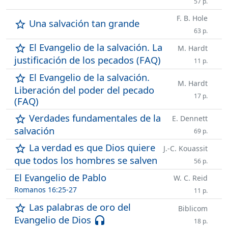
57 p.
F. B. Hole
Una salvación tan grande
star_outline
63 p.
El Evangelio de la salvación. La
star_outline
M. Hardt
justificación de los pecados (FAQ)
11 p.
El Evangelio de la salvación.
star_outline
M. Hardt
Liberación del poder del pecado
17 p.
(FAQ)
Verdades fundamentales de la
star_outline
E. Dennett
salvación
69 p.
La verdad es que Dios quiere
star_outline
J.-C. Kouassit
que todos los hombres se salven
56 p.
El Evangelio de Pablo
W. C. Reid
Romanos 16:25-27
11 p.
Las palabras de oro del
star_outline
Biblicom
Evangelio de Dios
headset
18 p.