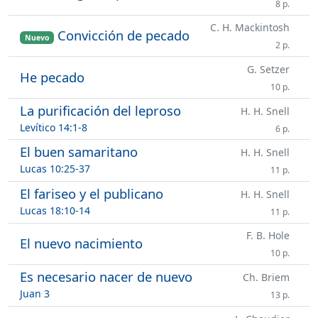
8 p.
C. H. Mackintosh
Convicción de pecado
Nuevo
2 p.
G. Setzer
He pecado
10 p.
La purificación del leproso
H. H. Snell
Levítico 14:1-8
6 p.
El buen samaritano
H. H. Snell
Lucas 10:25-37
11 p.
El fariseo y el publicano
H. H. Snell
Lucas 18:10-14
11 p.
F. B. Hole
El nuevo nacimiento
10 p.
Es necesario nacer de nuevo
Ch. Briem
Juan 3
13 p.