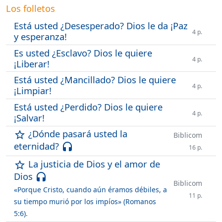
Los folletos
Está usted ¿Desesperado? Dios le da ¡Paz
4 p.
y esperanza!
Es usted ¿Esclavo? Dios le quiere
4 p.
¡Liberar!
Está usted ¿Mancillado? Dios le quiere
4 p.
¡Limpiar!
Está usted ¿Perdido? Dios le quiere
4 p.
¡Salvar!
¿Dónde pasará usted la
star_outline
Biblicom
eternidad?
headset
16 p.
La justicia de Dios y el amor de
star_outline
Dios
headset
Biblicom
«Porque Cristo, cuando aún éramos débiles, a
11 p.
su tiempo murió por los impíos» (Romanos
5:6).