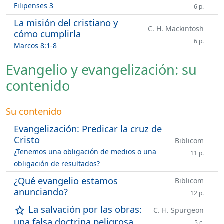
Filipenses 3
6 p.
La misión del cristiano y
C. H. Mackintosh
cómo cumplirla
6 p.
Marcos 8:1-8
Evangelio y evangelización: su
contenido
Su contenido
Evangelización: Predicar la cruz de
Cristo
Biblicom
¿Tenemos una obligación de medios o una
11 p.
obligación de resultados?
¿Qué evangelio estamos
Biblicom
anunciando?
12 p.
La salvación por las obras:
star_outline
C. H. Spurgeon
una falsa doctrina peligrosa
5 c.