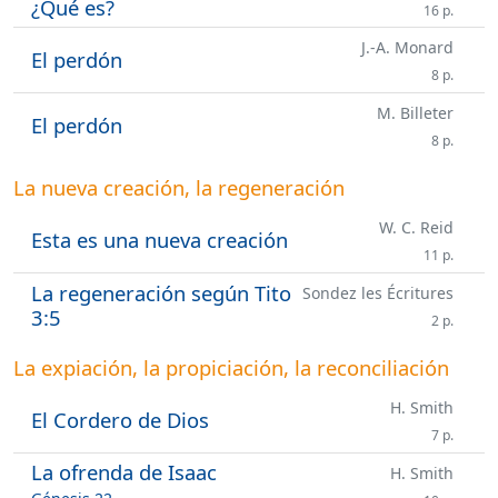
¿Qué es?
16 p.
J.-A. Monard
El perdón
8 p.
M. Billeter
El perdón
8 p.
La nueva creación, la regeneración
W. C. Reid
Esta es una nueva creación
11 p.
La regeneración según Tito
Sondez les Écritures
3:5
2 p.
La expiación, la propiciación, la reconciliación
H. Smith
El Cordero de Dios
7 p.
La ofrenda de Isaac
H. Smith