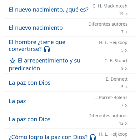
C. H. Mackintosh
El nuevo nacimiento, ¿qué es?
19 p.
Diferentes autores
El nuevo nacimiento
7 p.
El hombre ¿tiene que
H. L. Heijkoop
convertirse?
headset
5 p.
El arrepentimiento y su
star_outline
C. E. Stuart
predicación
9 p.
E. Dennett
La paz con Dios
5 p.
L. Porret-Bolens
La paz
7 p.
Diferentes autores
La paz con Dios
12 p.
H. L. Heijkoop
¿Cómo logro la paz con Dios?
headset