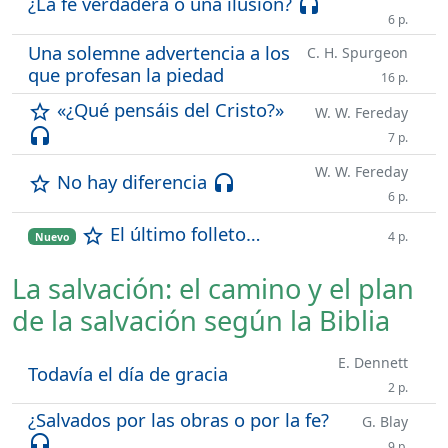
¿La fe verdadera o una ilusión?
headset
6 p.
Una solemne advertencia a los
C. H. Spurgeon
que profesan la piedad
16 p.
«¿Qué pensáis del Cristo?»
star_outline
W. W. Fereday
headset
7 p.
W. W. Fereday
No hay diferencia
star_outline
headset
6 p.
El último folleto…
star_outline
4 p.
Nuevo
La salvación: el camino y el plan
de la salvación según la Biblia
E. Dennett
Todavía el día de gracia
2 p.
¿Salvados por las obras o por la fe?
G. Blay
headset
9 p.