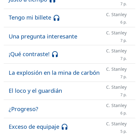
7 p.
C. Stanley
Tengo mi billete
headset
6 p.
C. Stanley
Una pregunta interesante
7 p.
C. Stanley
¡Qué contraste!
headset
7 p.
C. Stanley
La explosión en la mina de carbón
7 p.
C. Stanley
El loco y el guardián
7 p.
C. Stanley
¿Progreso?
6 p.
C. Stanley
Exceso de equipaje
headset
5 p.