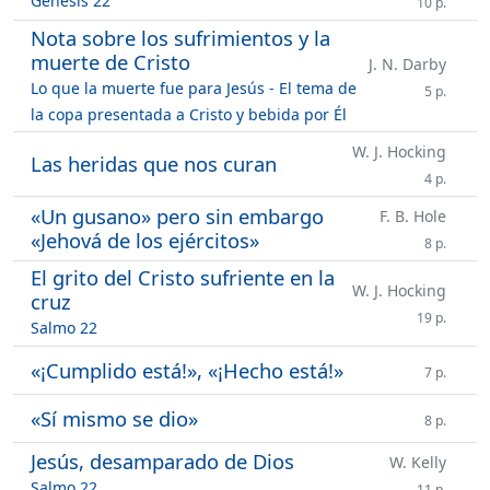
Génesis 22
10 p.
Nota sobre los sufrimientos y la
muerte de Cristo
J. N. Darby
Lo que la muerte fue para Jesús - El tema de
5 p.
la copa presentada a Cristo y bebida por Él
W. J. Hocking
Las heridas que nos curan
4 p.
«Un gusano» pero sin embargo
F. B. Hole
«Jehová de los ejércitos»
8 p.
El grito del Cristo sufriente en la
W. J. Hocking
cruz
19 p.
Salmo 22
«¡Cumplido está!», «¡Hecho está!»
7 p.
«Sí mismo se dio»
8 p.
Jesús, desamparado de Dios
W. Kelly
Salmo 22
11 p.