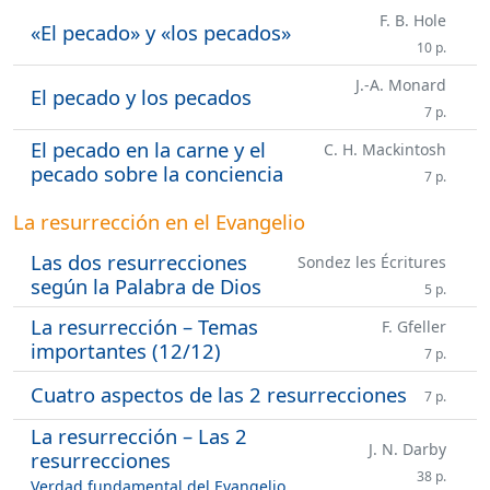
F. B. Hole
«El pecado» y «los pecados»
10 p.
J.-A. Monard
El pecado y los pecados
7 p.
El pecado en la carne y el
C. H. Mackintosh
pecado sobre la conciencia
7 p.
La resurrección en el Evangelio
Las dos resurrecciones
Sondez les Écritures
según la Palabra de Dios
5 p.
La resurrección – Temas
F. Gfeller
importantes (12/12)
7 p.
Cuatro aspectos de las 2 resurrecciones
7 p.
La resurrección – Las 2
J. N. Darby
resurrecciones
38 p.
Verdad fundamental del Evangelio