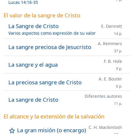
Lucas 14:16-35
El valor de la sangre de Cristo
La Sangre de Cristo
E. Dennett
Varios aspectos como expresión de su valor
14 p.
A. Remmers
La sangre preciosa de Jesucristo
37 p.
F. B. Hole
La sangre y el agua
9 p.
A. E. Bouter
La preciosa sangre de Cristo
6 p.
Diferentes autores
La sangre de Cristo
11 p.
El alcance y la extensión de la salvación
C. H. Mackintosh
La gran misión (o encargo)
star_outline