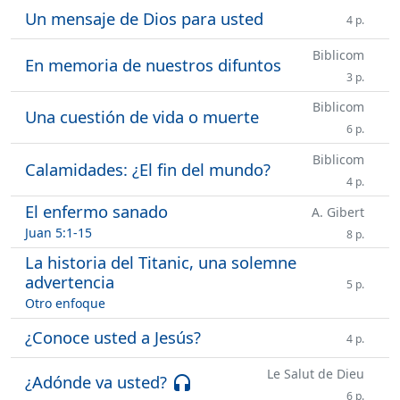
Un mensaje de Dios para usted
4 p.
Biblicom
En memoria de nuestros difuntos
3 p.
Biblicom
Una cuestión de vida o muerte
6 p.
Biblicom
Calamidades: ¿El fin del mundo?
4 p.
El enfermo sanado
A. Gibert
Juan 5:1-15
8 p.
La historia del Titanic, una solemne
advertencia
5 p.
Otro enfoque
¿Conoce usted a Jesús?
4 p.
Le Salut de Dieu
¿Adónde va usted?
headset
6 p.