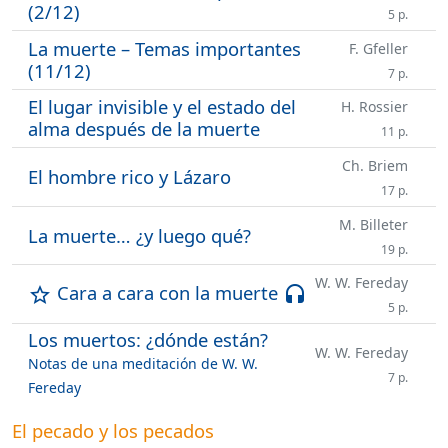
(2/12)
5 p.
La muerte – Temas importantes
F. Gfeller
(11/12)
7 p.
El lugar invisible y el estado del
H. Rossier
alma después de la muerte
11 p.
Ch. Briem
El hombre rico y Lázaro
17 p.
M. Billeter
La muerte… ¿y luego qué?
19 p.
W. W. Fereday
Cara a cara con la muerte
star_outline
headset
5 p.
Los muertos: ¿dónde están?
W. W. Fereday
Notas de una meditación de W. W.
7 p.
Fereday
El pecado y los pecados