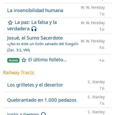
W. W. Fereday
La insensibilidad humana
7 p.
La paz: La falsa y la
star_outline
W. W. Fereday
verdadera
headset
5 p.
Josué, el Sumo Sacerdote
W. W. Fereday
«¿No es este un tizón salvado del fuego?»
6 p.
(Zac. 3:2, VM)
El último folleto…
star_outline
4 p.
Nuevo
Railway Tracts
C. Stanley
Los grilletes y el desertor
7 p.
C. Stanley
Quebrantado en 1.000 pedazos
7 p.
C. Stanley
Justo a tiempo
headset