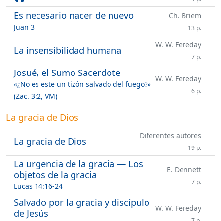
Es necesario nacer de nuevo
Ch. Briem
Juan 3
13 p.
W. W. Fereday
La insensibilidad humana
7 p.
Josué, el Sumo Sacerdote
W. W. Fereday
«¿No es este un tizón salvado del fuego?»
6 p.
(Zac. 3:2, VM)
La gracia de Dios
Diferentes autores
La gracia de Dios
19 p.
La urgencia de la gracia — Los
E. Dennett
objetos de la gracia
7 p.
Lucas 14:16-24
Salvado por la gracia y discípulo
W. W. Fereday
de Jesús
7 p.