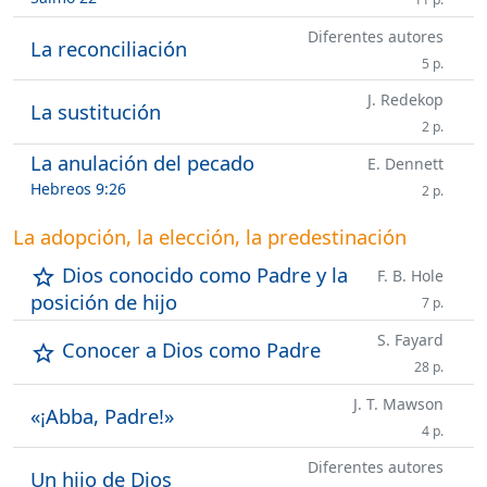
Diferentes autores
La reconciliación
5 p.
J. Redekop
La sustitución
2 p.
La anulación del pecado
E. Dennett
Hebreos 9:26
2 p.
La adopción, la elección, la predestinación
Dios conocido como Padre y la
star_outline
F. B. Hole
posición de hijo
7 p.
S. Fayard
Conocer a Dios como Padre
star_outline
28 p.
J. T. Mawson
«¡Abba, Padre!»
4 p.
Diferentes autores
Un hijo de Dios