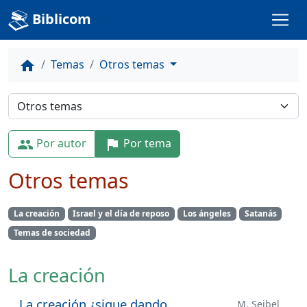
Biblicom
Temas
Otros temas
home
Por autor
Por tema
people
flag
Otros temas
La creación
Israel y el día de reposo
Los ángeles
Satanás
Temas de sociedad
La creación
La creación ¿sigue dando
M. Seibel