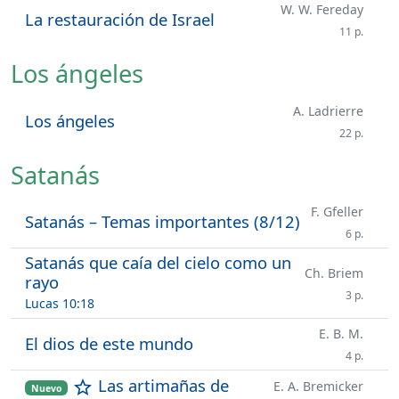
W. W. Fereday
La restauración de Israel
11 p.
Los ángeles
A. Ladrierre
Los ángeles
22 p.
Satanás
F. Gfeller
Satanás – Temas importantes (8/12)
6 p.
Satanás que caía del cielo como un
Ch. Briem
rayo
3 p.
Lucas 10:18
E. B. M.
El dios de este mundo
4 p.
Las artimañas de
star_outline
E. A. Bremicker
Nuevo