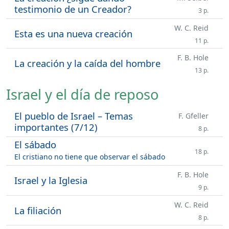
testimonio de un Creador?
3 p.
W. C. Reid
Esta es una nueva creación
11 p.
F. B. Hole
La creación y la caída del hombre
13 p.
Israel y el día de reposo
El pueblo de Israel – Temas
F. Gfeller
importantes (7/12)
8 p.
El sábado
18 p.
El cristiano no tiene que observar el sábado
F. B. Hole
Israel y la Iglesia
9 p.
W. C. Reid
La filiación
8 p.