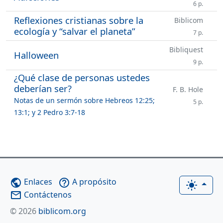
6 p.
Reflexiones cristianas sobre la
Biblicom
ecología y “salvar el planeta”
7 p.
Bibliquest
Halloween
9 p.
¿Qué clase de personas ustedes
deberían ser?
F. B. Hole
Notas de un sermón sobre Hebreos 12:25;
5 p.
13:1; y 2 Pedro 3:7-18
Enlaces
A propósito
public
help_outline
light_mode
Contáctenos
mail_outline
© 2026
biblicom.org