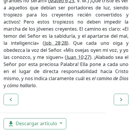
grandes no serán!» (
Mateo 6:23
, V. M.) ¡Qué triste es ver
a aquellos que debían ser portadores de luz, siendo
tropiezo para los creyentes recién convertidos y
activos! Pero estos tropiezos no deben impedir la
marcha de los jóvenes creyentes. El camino es claro: «El
temor del Señor es la sabiduría, y el apartarse del mal,
la inteligencia» (
Job 28:28
). Que cada uno oiga y
obedezca la voz del Señor. «Mis ovejas oyen mi voz, y yo
las conozco, y me siguen» (
Juan 10:27
). ¡Alabado sea el
Señor por esta preciosa Palabra! Ella pone a cada uno
en el lugar de directa responsabilidad hacia Cristo
mismo, y nos indica claramente cuál es
el camino de Dios
y
cómo hallarlo.
navigate_before
navigate_next
Descargar artículo
file_download