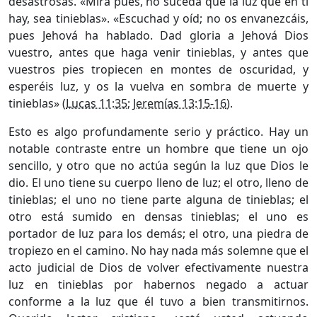
desastrosas. «Mira pues, no suceda que la luz que en ti
hay, sea tinieblas». «Escuchad y oíd; no os envanezcáis,
pues Jehová ha hablado. Dad gloria a Jehová Dios
vuestro, antes que haga venir tinieblas, y antes que
vuestros pies tropiecen en montes de oscuridad, y
esperéis luz, y os la vuelva en sombra de muerte y
tinieblas» (
Lucas 11:35
;
Jeremías 13:15-16
).
Esto es algo profundamente serio y práctico. Hay un
notable contraste entre un hombre que tiene un ojo
sencillo, y otro que no actúa según la luz que Dios le
dio. El uno tiene su cuerpo lleno de luz; el otro, lleno de
tinieblas; el uno no tiene parte alguna de tinieblas; el
otro está sumido en densas tinieblas; el uno es
portador de luz para los demás; el otro, una piedra de
tropiezo en el camino. No hay nada más solemne que el
acto judicial de Dios de volver efectivamente nuestra
luz en tinieblas por habernos negado a actuar
conforme a la luz que él tuvo a bien transmitirnos.