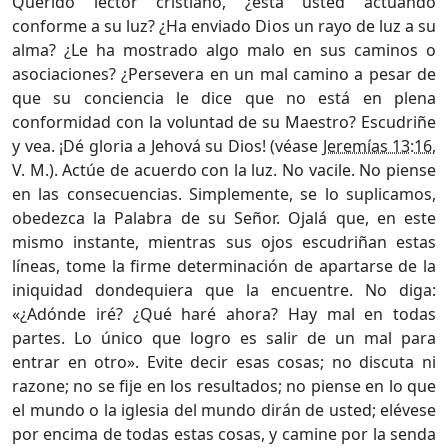
Querido lector cristiano, ¿está usted actuando
conforme a su luz? ¿Ha enviado Dios un rayo de luz a su
alma? ¿Le ha mostrado algo malo en sus caminos o
asociaciones? ¿Persevera en un mal camino a pesar de
que su conciencia le dice que no está en plena
conformidad con la voluntad de su Maestro? Escudriñe
y vea. ¡Dé gloria a Jehová su Dios! (véase
Jeremías 13:16
,
V. M.). Actúe de acuerdo con la luz. No vacile. No piense
en las consecuencias. Simplemente, se lo suplicamos,
obedezca la Palabra de su Señor. Ojalá que, en este
mismo instante, mientras sus ojos escudriñan estas
líneas, tome la firme determinación de apartarse de la
iniquidad dondequiera que la encuentre. No diga:
«¿Adónde iré? ¿Qué haré ahora? Hay mal en todas
partes. Lo único que logro es salir de un mal para
entrar en otro». Evite decir esas cosas; no discuta ni
razone; no se fije en los resultados; no piense en lo que
el mundo o la iglesia del mundo dirán de usted; elévese
por encima de todas estas cosas, y camine por la senda