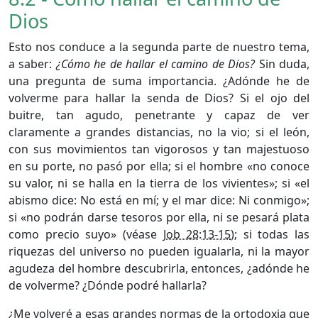
Dios
Esto nos conduce a la segunda parte de nuestro tema,
a saber:
¿Cómo he de hallar el camino de Dios?
Sin duda,
una pregunta de suma importancia. ¿Adónde he de
volverme para hallar la senda de Dios? Si el ojo del
buitre, tan agudo, penetrante y capaz de ver
claramente a grandes distancias, no la vio; si el león,
con sus movimientos tan vigorosos y tan majestuoso
en su porte, no pasó por ella; si el hombre «no conoce
su valor, ni se halla en la tierra de los vivientes»; si «el
abismo dice: No está en mí; y el mar dice: Ni conmigo»;
si «no podrán darse tesoros por ella, ni se pesará plata
como precio suyo» (véase
Job 28:13-15
); si todas las
riquezas del universo no pueden igualarla, ni la mayor
agudeza del hombre descubrirla, entonces, ¿adónde he
de volverme? ¿Dónde podré hallarla?
¿Me volveré a esas grandes normas de la ortodoxia que