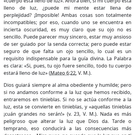
«cuerpo está lleno de luz». Ahora bien, si mi cuerpo está
lleno de luz, ¿puede mi mente estar llena de
perplejidad? ¡Imposible! Ambas cosas son totalmente
incompatibles; por eso, cuando uno se encuentra en
incierta oscuridad, es muy claro que su ojo no es
sencillo. Puede parecer muy sincero, estar muy ansioso
de ser guiado por la senda correcta; pero puede estar
seguro de que falta un ojo sencillo, lo cual es un
requisito indispensable para la guía divina. La Palabra
es clara: «Si, pues, tu ojo fuere sencillo, todo tu cuerpo
estará lleno de luz» (
Mateo 6:22
, V. M.).
Dios guiará siempre al alma obediente y humilde; pero
si no andamos conforme a la luz que hemos recibido,
entraremos en tinieblas. Si no se actúa conforme a la
luz, esta se convierte en tinieblas, y «aquellas tinieblas
¡cuán grandes no serán!» (v. 23, V. M.). Nada es más
peligroso que alterar la luz que Dios da. Tarde o
temprano, eso conducirá a las consecuencias más