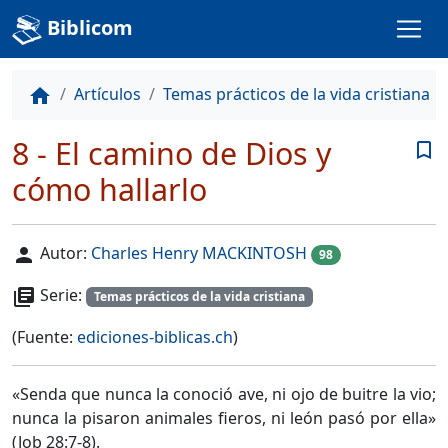
Biblicom
Artículos
Temas prácticos de la vida cristiana
home
8 - El camino de Dios y
bookmark_border
cómo hallarlo
Autor:
Charles Henry MACKINTOSH
person
98
Serie:
library_books
Temas prácticos de la vida cristiana
(Fuente:
ediciones-biblicas.ch
)
«Senda que nunca la conoció ave, ni ojo de buitre la vio;
nunca la pisaron animales fieros, ni león pasó por ella»
(
Job 28:7-8
).