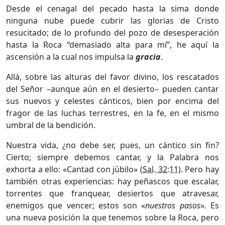
Desde el cenagal del pecado hasta la sima donde
ninguna nube puede cubrir las glorias de Cristo
resucitado; de lo profundo del pozo de desesperación
hasta la Roca “demasiado alta para mí”, he aquí la
ascen­sión a la cual nos impulsa la
gracia
.
Allá, sobre las alturas del favor divino, los rescatados
del Señor –aunque aún en el desierto– pueden cantar
sus nuevos y celestes cánti­cos, bien por encima del
fragor de las luchas terrestres, en la fe, en el mismo
umbral de la bendición.
Nuestra vida, ¿no debe ser, pues, un cántico sin fin?
Cierto; siem­pre debemos cantar, y la Palabra nos
exhorta a ello: «Cantad con júbilo» (
Sal. 32:11
). Pero hay
también otras experiencias: hay peñascos que esca­lar,
torrentes que franquear, desiertos que atravesar,
enemigos que vencer; estos son «
nuestros pasos
»
.
Es
una nueva posición la que tenemos so­bre la Roca, pero