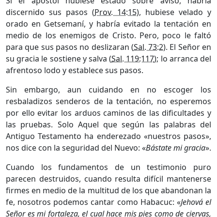
Si el apóstol hubiese estado sobre aviso, habría
discernido sus pasos (
Prov. 14:15
), hubiese velado y
orado en Getsemaní, y habría evitado la tentación en
medio de los enemigos de Cristo. Pero, poco le faltó
para que sus pasos no deslizaran (
Sal. 73:2
). El Señor en
su gracia le sostiene y salva (
Sal. 119:117
);
lo arranca del
afrentoso lodo y establece sus pasos.
Sin embargo, aun cuidando en no escoger los
resbaladizos sen­deros de la tentación, no esperemos
por ello evitar los arduos ca­minos de las dificultades y
las pruebas. Solo Aquel que según las palabras del
Antiguo Testamento ha enderezado «nuestros pasos»,
nos dice con la seguridad del Nuevo: «
Bástate mi gracia
».
Cuando los fundamentos de un testimonio puro
parecen destruidos, cuando resulta difícil mantenerse
firmes en medio de la multi­tud de los que abandonan la
fe, nosotros podemos cantar como Habacuc: «
Jehová el
Señor es mi fortaleza, el cual hace mis pies como de ciervas,