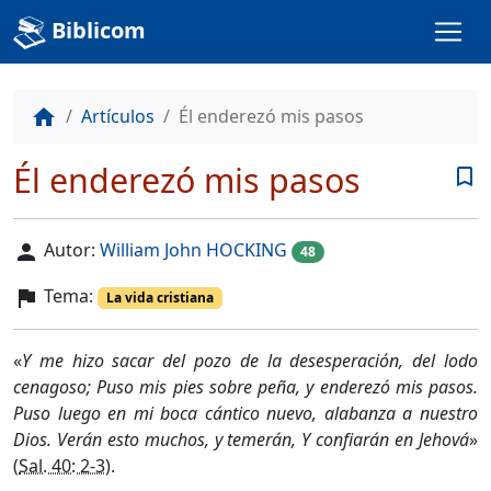
Biblicom
Artículos
Él enderezó mis pasos
home
Él enderezó mis pasos
bookmark_border
Autor:
William John HOCKING
person
48
Tema:
flag
La vida cristiana
«
Y me hizo sacar del pozo de la desesperación, del lodo
cenagoso; Puso mis pies sobre peña, y enderezó mis pasos.
Puso luego en mi boca cántico nuevo, alabanza a nuestro
Dios. Verán esto muchos, y temerán, Y confiarán en Jehová
»
(
Sal. 40: 2-3
).