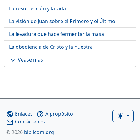
La resurrección y la vida
La visión de Juan sobre el Primero y el Último
La levadura que hace fermentar la masa
La obediencia de Cristo y la nuestra
Véase más
expand_more
Enlaces
A propósito
public
help_outline
light_mode
Contáctenos
mail_outline
© 2026
biblicom.org