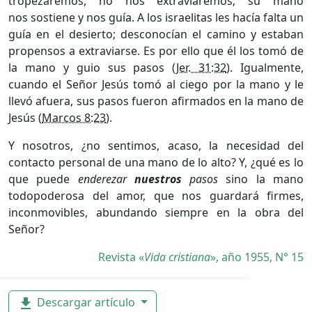
tropezaremos, no nos extraviaremos; su mano
nos
sostiene y nos guía. A los israelitas les hacía falta un
guía en el desierto; desconocían el camino y estaban
propensos a extraviarse. Es por ello que él los tomó de
la mano y guio sus pasos (
Jer. 31:32
). Igualmente,
cuando el Señor Jesús tomó al ciego por la mano y le
llevó afuera, sus pasos fueron afirmados en la mano de
Jesús (
Marcos 8:23
).
Y nosotros, ¿no sentimos, acaso, la necesidad del
contacto personal de una mano de lo alto? Y, ¿qué es lo
que puede
enderezar
nuestros
pasos
sino la mano
todopoderosa del amor, que nos guar­dará firmes,
inconmovibles, abundando siempre en la obra del
Señor?
Revista «
Vida cristiana
», año 1955, N° 15
Descargar artículo
file_download