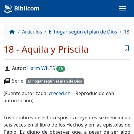
Biblicom
Artículos
El hogar según el plan de Dios
18 -
home
18 - Aquila y Priscila
bookmark_border
Autor:
Harm WILTS
person
19
Serie:
library_books
El hogar según el plan de Dios
(Fuente autorizada:
creced.ch
– Reproducido con
autorización)
Los nombres de estos esposos creyentes se mencionan
seis veces en el libro de los Hechos y en las epístolas de
Pablo. Es digno de observar que, a pesar de ser algo