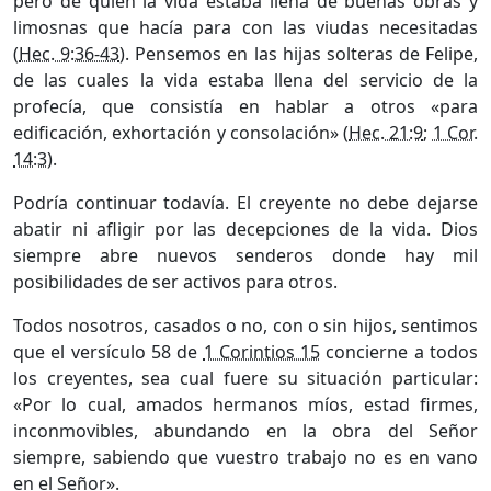
pero de quien la vida estaba llena de buenas obras y
limosnas que hacía para con las viudas necesitadas
(
Hec. 9:36-43
). Pensemos en las hijas solteras de Felipe,
de las cuales la vida estaba llena del servicio de la
profecía, que consistía en hablar a otros «para
edificación, exhortación y consolación» (
Hec. 21:9
;
1 Cor.
14:3
).
Podría continuar todavía. El creyente no debe dejarse
abatir ni afligir por las decepciones de la vida. Dios
siempre abre nuevos senderos donde hay mil
posibilidades de ser activos para otros.
Todos nosotros, casados o no, con o sin hijos, sentimos
que el versículo 58 de
1 Corintios 15
concierne a todos
los creyentes, sea cual fuere su situación particular:
«Por lo cual, amados hermanos míos, estad firmes,
inconmovibles, abundando en la obra del Señor
siempre, sabiendo que vuestro trabajo no es en vano
en el Señor».