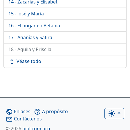
14 - Zacarías y Elisabet
15 - José y María
16 - El hogar en Betania
17 - Ananías y Safira
18 - Aquila y Priscila
Véase todo
unfold_more
Enlaces
A propósito
public
help_outline
light_mode
Contáctenos
mail_outline
© 2026
biblicom.org