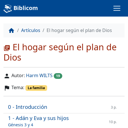
Biblicom
Artículos
El hogar según el plan de Dios
home
El hogar según el plan de
library_books
Dios
Autor:
Harm WILTS
person
19
Tema:
flag
La familia
0 - Introducción
3 p.
1 - Adán y Eva y sus hijos
10 p.
Génesis 3 y 4