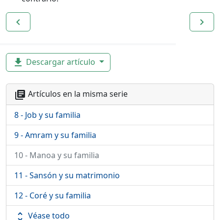
navigate_before
navigate_next
Descargar artículo
file_download
Artículos en la misma serie
library_books
8 - Job y su familia
9 - Amram y su familia
10 - Manoa y su familia
11 - Sansón y su matrimonio
12 - Coré y su familia
Véase todo
unfold_more