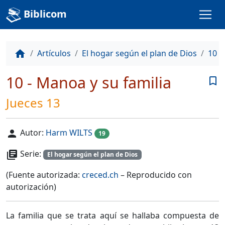
Biblicom
Artículos
El hogar según el plan de Dios
10 -
home
10 - Manoa y su familia
bookmark_border
Jueces 13
Autor:
Harm WILTS
person
19
Serie:
library_books
El hogar según el plan de Dios
(Fuente autorizada:
creced.ch
– Reproducido con
autorización)
La familia que se trata aquí se hallaba compuesta de