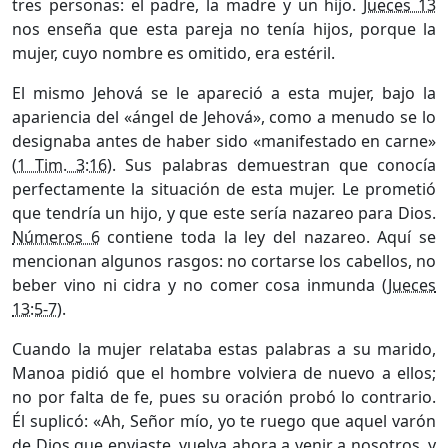
tres personas: el padre, la madre y un hijo.
Jueces 13
nos enseña que esta pareja no tenía hijos, porque la
mujer, cuyo nombre es omitido, era estéril.
El mismo Jehová se le apareció a esta mujer, bajo la
apariencia del «ángel de Jehová», como a menudo se lo
designaba antes de haber sido «manifestado en carne»
(
1 Tim. 3:16
). Sus palabras demuestran que conocía
perfectamente la situación de esta mujer. Le prometió
que tendría un hijo, y que este sería nazareo para Dios.
Números 6
contiene toda la ley del nazareo. Aquí se
mencionan algunos rasgos: no cortarse los cabellos, no
beber vino ni cidra y no comer cosa inmunda (
Jueces
13:5-7
).
Cuando la mujer relataba estas palabras a su marido,
Manoa pidió que el hombre volviera de nuevo a ellos;
no por falta de fe, pues su oración probó lo contrario.
Él suplicó: «Ah, Señor mío, yo te ruego que aquel varón
de Dios que enviaste, vuelva ahora a venir a nosotros, y