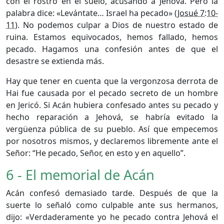
con el rostro en el suelo, acusando a Jehová. Pero la
palabra dice: «Levántate… Israel ha pecado» (
Josué 7:10-
11
). No podemos culpar a Dios de nuestro estado de
ruina. Estamos equivocados, hemos fallado, hemos
pecado. Hagamos una confesión antes de que el
desastre se extienda más.
Hay que tener en cuenta que la vergonzosa derrota de
Hai fue causada por el pecado secreto de un hombre
en Jericó. Si Acán hubiera confesado antes su pecado y
hecho reparación a Jehová, se habría evitado la
vergüenza pública de su pueblo. Así que empecemos
por nosotros mismos, y declaremos libremente ante el
Señor: “He pecado, Señor, en esto y en aquello”.
6 - El memorial de Acán
Acán confesó demasiado tarde. Después de que la
suerte lo señaló como culpable ante sus hermanos,
dijo: «Verdaderamente yo he pecado contra Jehová el