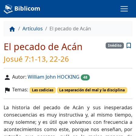
Biblicom
Artículos
El pecado de Acán
home
El pecado de Acán
bookmark_border
Inédito
Josué 7:1-13, 22-26
Autor:
William John HOCKING
person
48
Temas:
flag
Las codicias
La separación del mal y la disciplina
La historia del pecado de Acán y sus inesperadas
consecuencias es muy instructiva y, al mismo tiempo,
muy solemne; y es útil que volvamos con frecuencia a
acontecimientos como este, porque nos enseñan, por