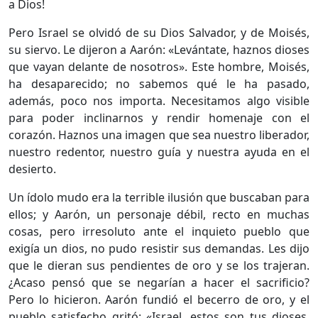
a Dios!
Pero Israel se olvidó de su Dios Salvador, y de Moisés,
su siervo. Le dijeron a Aarón: «Levántate, haznos dioses
que vayan delante de nosotros». Este hombre, Moisés,
ha desaparecido; no sabemos qué le ha pasado,
además, poco nos importa. Necesitamos algo visible
para poder inclinarnos y rendir homenaje con el
corazón. Haznos una imagen que sea nuestro liberador,
nuestro redentor, nuestro guía y nuestra ayuda en el
desierto.
Un ídolo mudo era la terrible ilusión que buscaban para
ellos; y Aarón, un personaje débil, recto en muchas
cosas, pero irresoluto ante el inquieto pueblo que
exigía un dios, no pudo resistir sus demandas. Les dijo
que le dieran sus pendientes de oro y se los trajeran.
¿Acaso pensó que se negarían a hacer el sacrificio?
Pero lo hicieron. Aarón fundió el becerro de oro, y el
pueblo satisfecho gritó: «Israel, estos son tus dioses,