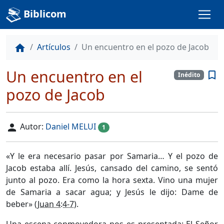
Biblicom
Artículos
Un encuentro en el pozo de Jacob
home
Un encuentro en el
bookmark_border
Inédito
pozo de Jacob
Autor:
Daniel MELUI
person
1
«Y le era necesario pasar por Samaria… Y el pozo de
Jacob estaba allí. Jesús, cansado del camino, se sentó
junto al pozo. Era como la hora sexta.
Vino una mujer
de Samaria a sacar agua; y Jesús le dijo: Dame de
beber» (
Juan 4:4-7
).
Una escena conmovedora nos es presentada: El Señor