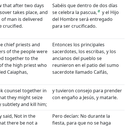
 that after two days
Sabéis que dentro de dos días
a
sover takes place, and
se celebra la pascua,
y el Hijo
 of man is delivered
del Hombre será entregado
e crucified.
para ser crucificado.
e chief priests and
Entonces los principales
ers of the people were
sacerdotes, los escribas, y los
d together to the
ancianos del pueblo se
of the high priest who
reunieron en el patio del sumo
led Caiaphas,
sacerdote llamado Caifás,
k counsel together in
y tuvieron consejo para prender
hat they might seize
con engaño a Jesús, y matarle.
y subtlety and kill him;
y said, Not in the
Pero decían: No durante la
that there be not a
fiesta, para que no se haga