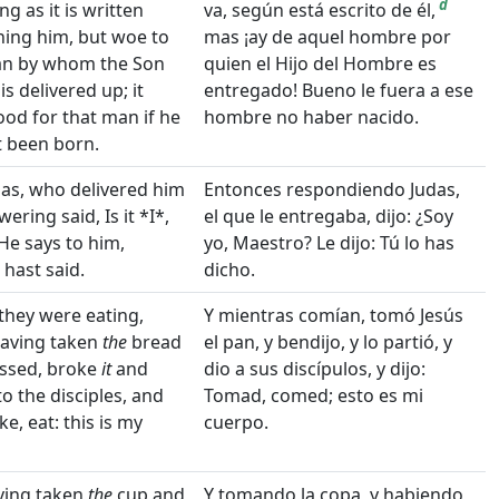
d
ng as it is written
va, según está escrito de él,
ing him, but woe to
mas ¡ay de aquel hombre por
an by whom the Son
quien el Hijo del Hombre es
is delivered up; it
entregado! Bueno le fuera a ese
od for that man if he
hombre no haber nacido.
 been born.
as, who delivered him
Entonces respondiendo Judas,
ering said, Is it *I*,
el que le entregaba, dijo: ¿Soy
He says to him,
yo, Maestro? Le dijo: Tú lo has
hast said.
dicho.
they were eating,
Y mientras comían, tomó Jesús
having taken
the
bread
el pan, y bendijo, y lo partió, y
essed, broke
it
and
dio a sus discípulos, y dijo:
o the disciples, and
Tomad, comed; esto es mi
ke, eat: this is my
cuerpo.
ving taken
the
cup and
Y tomando la copa, y habiendo