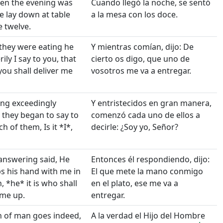
en the evening was
Cuando llegó la noche, se sentó
 lay down at table
a la mesa con los doce.
e twelve.
they were eating he
Y mientras comían, dijo: De
rily I say to you, that
cierto os digo, que uno de
you shall deliver me
vosotros me va a entregar.
ng exceedingly
Y entristecidos en gran manera,
 they began to say to
comenzó cada uno de ellos a
h of them, Is it *I*,
decirle: ¿Soy yo, Señor?
answering said, He
Entonces él respondiendo, dijo:
ps his hand with me in
El que mete la mano conmigo
, *he* it is who shall
en el plato, ese me va a
 me up.
entregar.
n of man goes indeed,
A la verdad el Hijo del Hombre