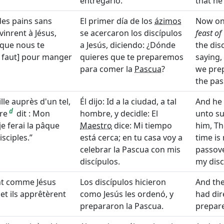
entregarlo.
that he
 des pains sans
El primer día de los
ázimos
Now on 
 vinrent à Jésus,
se acercaron los discípulos
feast of
 que nous te
a Jesús, diciendo: ¿Dónde
the dis
l faut] pour manger
quieres que te preparemos
saying,
para comer la
Pascua
?
we prep
the pas
ville auprès d'un tel,
Él dijo: Id a la ciudad, a tal
And he 
d
tre
dit : Mon
hombre, y decidle: El
unto su
je ferai la pâque
Maestro
dice: Mi tiempo
him, Th
isciples.
está cerca; en tu casa voy a
time is 
celebrar la Pascua con mis
passove
discípulos.
my disc
rent comme Jésus
Los discípulos hicieron
And the
et ils apprêtèrent
como Jesús les ordenó, y
had dir
prepararon la Pascua.
prepare