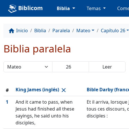
Biblicom
Biblia
Temas
Come
Inicio
Biblia
Paralela
Mateo
Capítulo 26
home
Biblia paralela
King James (inglés)
Bible Darby (franc
close
#
1
And it came to pass, when
Et il arriva, lorsqu
Jesus had finished all these
tous ces discours, qu
sayings, he said unto his
disciples :
disciples,