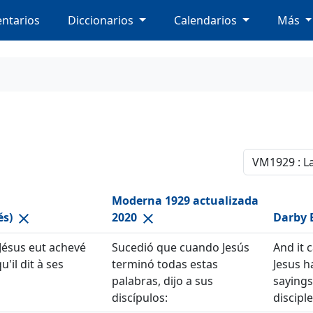
ntarios
Diccionarios
Calendarios
Más
Moderna 1929 actualizada
és)
2020
Darby B
close
close
e Jésus eut achevé
Sucedió que cuando Jesús
And it 
'il dit à ses
terminó todas estas
Jesus h
palabras, dijo a sus
sayings
discípulos:
disciple