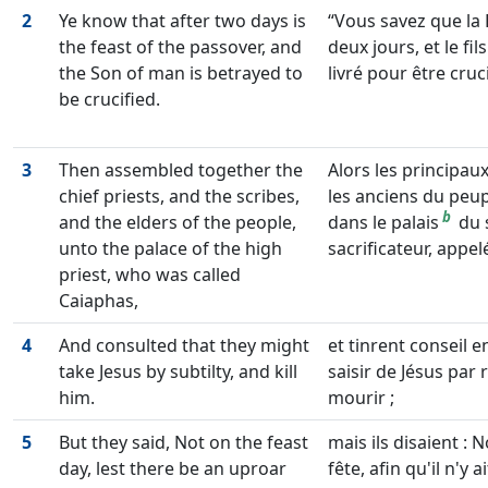
2
Ye know that after two days is
Vous savez que la
the feast of the passover, and
deux jours, et le fi
the Son of man is betrayed to
livré pour être cruci
be crucified.
3
Then assembled together the
Alors les principaux
chief priests, and the scribes,
les anciens du peu
b
and the elders of the people,
dans le palais
du 
unto the palace of the high
sacrificateur, appel
priest, who was called
Caiaphas,
4
And consulted that they might
et tinrent conseil 
take Jesus by subtilty, and kill
saisir de Jésus par r
him.
mourir ;
5
But they said, Not on the feast
mais ils disaient :
day, lest there be an uproar
fête, afin qu'il n'y 