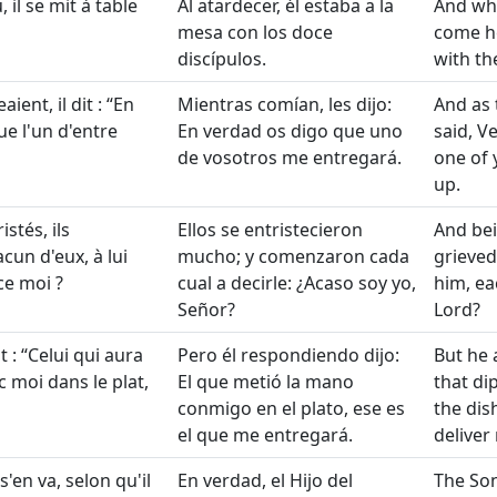
, il se mit à table
Al atardecer, él estaba a la
And wh
mesa con los doce
come he
discípulos.
with th
ient, il dit :
En
Mientras comían, les dijo:
And as 
que l'un d'entre
En verdad os digo que uno
said, Ve
de vosotros me entregará.
one of 
up.
istés, ils
Ellos se entristecieron
And bei
un d'eux, à lui
mucho; y comenzaron cada
grieved
-ce moi ?
cual a decirle: ¿Acaso soy yo,
him, eac
Señor?
Lord?
t :
Celui qui aura
Pero él respondiendo dijo:
But he 
 moi dans le plat,
El que metió la mano
that di
conmigo en el plato, ese es
the dish
el que me entregará.
deliver
s'en va, selon qu'il
En verdad, el Hijo del
The So