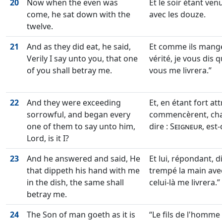
20
Now when the even was
Et le soir étant venu
come, he sat down with the
avec les douze.
twelve.
21
And as they did eat, he said,
Et comme ils mangea
Verily I say unto you, that one
vérité, je vous dis 
of you shall betray me.
vous me livrera.
22
And they were exceeding
Et, en étant fort attr
sorrowful, and began every
commencèrent, chac
one of them to say unto him,
dire :
Seigneur
, est
Lord, is it I?
23
And he answered and said, He
Et lui, répondant, di
that dippeth his hand with me
trempé la main avec
in the dish, the same shall
celui-là me livrera.
betray me.
24
The Son of man goeth as it is
Le fils de l'homme 