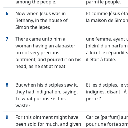
among the people.
parmi le peuple.
6
Now when Jesus was in
Et comme Jésus éta
Bethany, in the house of
la maison de Simon 
Simon the leper,
7
There came unto him a
une femme, ayant u
woman having an alabaster
[plein] d'un parfum
box of very precious
à lui et le répandi
ointment, and poured it on his
il était à table.
head, as he sat at meat.
8
But when his disciples saw it,
Et les disciples, le 
they had indignation, saying,
indignés, disant : À
To what purpose is this
perte ?
waste?
9
For this ointment might have
Car ce [parfum] aur
been sold for much, and given
pour une forte som