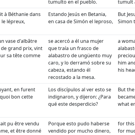
tumulto en el pueblo.
tumult
it à Béthanie dans
Estando Jesús en Betania,
But Jes
le lépreux,
en casa de Simón el leproso,
Simon t
n vase d'albâtre
se acercó a él una mujer
a woma
 de grand prix, vint
que traía un frasco de
alabast
t sur sa tête comme
alabastro de ungüento muy
preciou
caro, y lo derramó sobre su
him and
cabeza, estando él
his head
recostado a la mesa.
voyant, en furent
Los discípulos al ver esto se
But the 
 quoi bon cette
indignaron, y dijeron: ¿Para
became 
qué este desperdicio?
what e
ait pu être vendu
Porque esto pudo haberse
for thi
me, et être donné
vendido por mucho dinero,
for muc