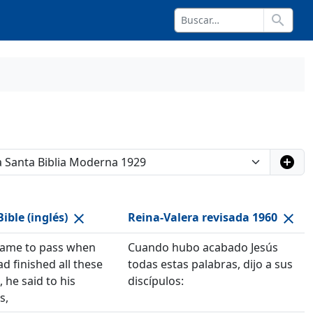
search
add_circle
ible (inglés)
Reina-Valera revisada 1960
close
close
came to pass when
Cuando hubo acabado Jesús
ad finished all these
todas estas palabras, dijo a sus
, he said to his
discípulos:
s,