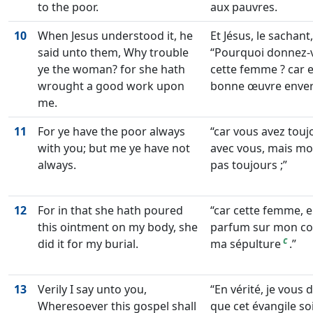
to the poor.
aux pauvres.
10
When Jesus understood it, he
Et Jésus, le sachant, 
said unto them, Why trouble
Pourquoi donnez-v
ye the woman? for she hath
cette femme ? car el
wrought a good work upon
bonne œuvre enver
me.
11
For ye have the poor always
car vous avez touj
with you; but me ye have not
avec vous, mais mo
always.
pas toujours ;
12
For in that she hath poured
car cette femme, 
this ointment on my body, she
parfum sur mon corp
c
did it for my burial.
ma sépulture
.
13
Verily I say unto you,
En vérité, je vous d
Wheresoever this gospel shall
que cet évangile so