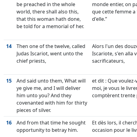
be preached in the whole
monde entier, on pa
world, there shall also this,
que cette femme a 
that this woman hath done,
d'elle.
be told for a memorial of her.
14
Then one of the twelve, called
Alors l'un des douz
Judas Iscariot, went unto the
Iscariote, s'en alla 
chief priests,
sacrificateurs,
15
And said unto them, What will
et dit : Que voulez
ye give me, and I will deliver
moi, je vous le livrera
him unto you? And they
comptèrent trente 
covenanted with him for thirty
pieces of silver.
16
And from that time he sought
Et dès lors, il cher
opportunity to betray him.
occasion pour le liv