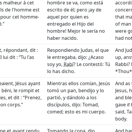
ais malheur à cet
hombre se va, como está
accordi
ils de l'homme est
escrito de él; pero ¡ay de
concern
bon pour cet homme-
aquel por quien es
that m
é.
entregado el Hijo del
of man 
hombre! Mejor le sería no
were go
haber nacido.
had not
it, répondant, dit :
Respondiendo Judas, el que
And Jud
 lui dit :
Tu l'as
le entregaba, dijo: ¿Acaso
up, answ
soy yo,
Rabí
? Le contestó: Tú
Rabbi? 
lo has dicho.
*Thou* 
aient, Jésus ayant
Mientras ellos comían, Jesús
And as 
t béni, le rompit et
tomó un pan, bendijo y lo
Jesus, 
es, et dit :
Prenez,
partió, y dándolo a los
and bl
mon corps.
discípulos, dijo: Tomad,
gave
it
t
comed; esto es mi cuerpo.
said, Ta
body.
oupe et ayant rendu
Tomando la copa, dio
And ha