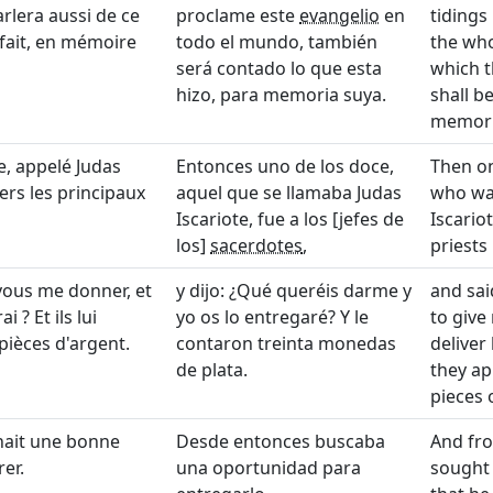
rlera aussi de ce
proclame este
evangelio
en
tidings
fait, en mémoire
todo el mundo, también
the who
será contado lo que esta
which t
hizo, para memoria suya.
shall b
memoria
e, appelé Judas
Entonces uno de los doce,
Then on
vers les principaux
aquel que se llamaba Judas
who was
Iscariote, fue a los [jefes de
Iscario
los]
sacerdotes
,
priests
-vous me donner, et
y dijo: ¿Qué queréis darme y
and sai
i ? Et ils lui
yo os lo entregaré? Y le
to give
pièces d'argent.
contaron treinta monedas
deliver
de plata.
they ap
pieces o
chait une bonne
Desde entonces buscaba
And fro
rer.
una oportunidad para
sought