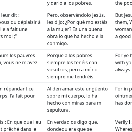
y darlo a los pobres.
the poo
leur dit :
Pero, observándolo Jesús,
But Je
ous du déplaisir à
les dijo: ¿Por qué molestáis
them, W
le a fait une
a la mujer? Es una buena
woman?
s moi ;
obra lo que ha hecho ella
a good
conmigo.
ours les pauvres
Porque a los pobres
For ye 
i, vous ne m'avez
siempre los tenéis con
with yo
vosotros; pero a mí no
always.
siempre me tendréis.
en répandant ce
Al derramar este ungüento
For in 
s, l'a fait pour
sobre mi cuerpo, lo ha
ointme
hecho con miras para mi
has don
sepultura.
is : En quelque lieu
En verdad os digo que,
Verily I
it prêché dans le
dondequiera que se
Wheres