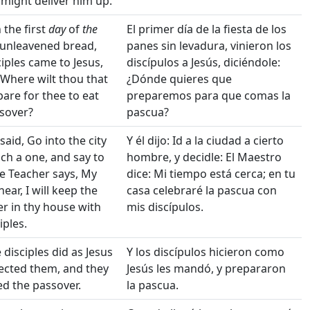
 might deliver him up.
the first
day
of
the
El primer día de la fiesta de los
unleavened bread,
panes sin levadura, vinieron los
ciples came to Jesus,
discípulos a Jesús, diciéndole:
 Where wilt thou that
¿Dónde quieres que
are for thee to eat
preparemos para que comas la
sover?
pascua?
said, Go into the city
Y él dijo: Id a la ciudad a cierto
ch a one, and say to
hombre, y decidle: El Maestro
e Teacher says, My
dice: Mi tiempo está cerca; en tu
near, I will keep the
casa celebraré la pascua con
r in thy house with
mis discípulos.
iples.
 disciples did as Jesus
Y los discípulos hicieron como
ected them, and they
Jesús les mandó, y prepararon
d the passover.
la pascua.