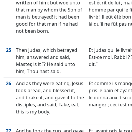
written of him: but woe unto
est écrit de lui ; m
that man by whom the Son of
homme par qui le f
man is betrayed! it had been
livré ! Il eût été 
good for that man if he had
là qu'il ne fût pas n
not been born.
25
Then Judas, which betrayed
Et Judas qui le livra
him, answered and said,
Est-ce moi, Rabbi ? Il
Master, is it I? He said unto
dit.
him, Thou hast said.
26
And as they were eating, Jesus
Et comme ils mange
took bread, and blessed it,
pris le pain et ayan
and brake it, and gave it to the
le donna aux discipl
disciples, and said, Take, eat;
mangez ; ceci est 
this is my body.
27
And he took the cup, and gave
Et, ayant pris la c