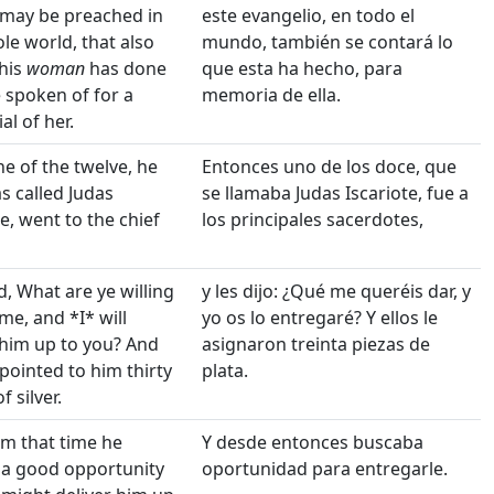
 may be preached in
este evangelio, en todo el
le world, that also
mundo, también se contará lo
his
woman
has done
que esta ha hecho, para
e spoken of for a
memoria de ella.
l of her.
e of the twelve, he
Entonces uno de los doce, que
 called Judas
se llamaba Judas Iscariote, fue a
te, went to the chief
los principales sacerdotes,
d, What are ye willing
y les dijo: ¿Qué me queréis dar, y
 me, and *I* will
yo os lo entregaré? Y ellos le
 him up to you? And
asignaron treinta piezas de
pointed to him thirty
plata.
f silver.
m that time he
Y desde entonces buscaba
 a good opportunity
oportunidad para entregarle.