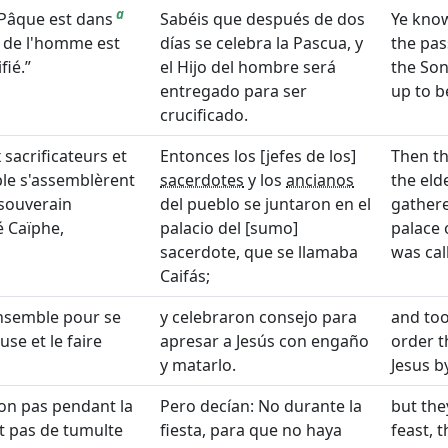
a
 Pâque est dans
Sabéis que después de dos
Ye know
ls de l'homme est
días se celebra la Pascua, y
the pas
fié.
el Hijo del hombre será
the Son
entregado para ser
up to b
crucificado.
 sacrificateurs et
Entonces los [jefes de los]
Then th
ple s'assemblèrent
sacerdotes
y los
ancianos
the eld
souverain
del pueblo se juntaron en el
gathere
é Caïphe,
palacio del [sumo]
palace 
sacerdote, que se llamaba
was cal
Caifás;
ensemble pour se
y celebraron consejo para
and too
use et le faire
apresar a Jesús con engaño
order t
y matarlo.
Jesus b
 Non pas pendant la
Pero decían: No durante la
but the
ait pas de tumulte
fiesta, para que no haya
feast, 