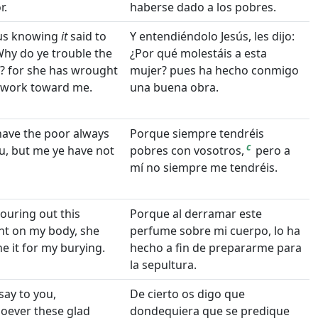
r.
haberse dado a los pobres.
sus knowing
it
said to
Y entendiéndolo Jesús, les dijo:
hy do ye trouble the
¿Por qué molestáis a esta
 for she has wrought
mujer? pues ha hecho conmigo
 work toward me.
una buena obra.
have the poor always
Porque siempre tendréis
c
u, but me ye have not
pobres con vosotros,
pero a
mí no siempre me tendréis.
pouring out this
Porque al derramar este
nt on my body, she
perfume sobre mi cuerpo, lo ha
e it for my burying.
hecho a fin de prepararme para
la sepultura.
 say to you,
De cierto os digo que
oever these glad
dondequiera que se predique