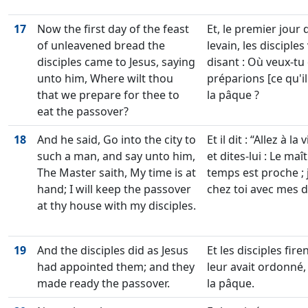
17
Now the first day of the feast
Et, le premier jour
of unleavened bread the
levain, les disciples
disciples came to Jesus, saying
disant : Où veux-tu
unto him, Where wilt thou
préparions [ce qu'i
that we prepare for thee to
la pâque ?
eat the passover?
18
And he said, Go into the city to
Et il dit :
Allez à la 
such a man, and say unto him,
et dites-lui : Le maî
The Master saith, My time is at
temps est proche ; 
hand; I will keep the passover
chez toi avec mes d
at thy house with my disciples.
19
And the disciples did as Jesus
Et les disciples fi
had appointed them; and they
leur avait ordonné, 
made ready the passover.
la pâque.