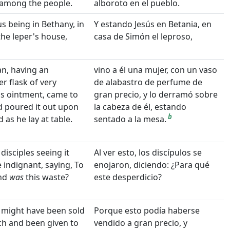
 among the people.
alboroto en el pueblo.
us being in Bethany, in
Y estando Jesús en Betania, en
he leper's house,
casa de Simón el leproso,
n, having an
vino a él una mujer, con un vaso
er flask of very
de alabastro de perfume de
s ointment, came to
gran precio, y lo derramó sobre
 poured it out upon
la cabeza de él, estando
b
 as he lay at table.
sentado a la mesa.
disciples seeing it
Al ver esto, los discípulos se
indignant, saying, To
enojaron, diciendo: ¿Para qué
nd
was
this waste?
este desperdicio?
s might have been sold
Porque esto podía haberse
h and been given to
vendido a gran precio, y