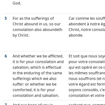
God.
5
For as the sufferings of
Car comme les souff
Christ abound in us, so our
abondent à notre éga
consolation also aboundeth
Christ, notre consol
by Christ.
abonde.
6
And whether we be afflicted,
Et soit que nous soyo
it is for your consolation and
pour votre consolati
salvation, which is effectual
qui est opéré en ce
in the enduring of the same
les mêmes souffranc
sufferings which we also
nous souffrons (et 
suffer: or whether we be
votre égard est ferm
comforted, it is for your
soyons consolés, c'e
consolation and salvation.
consolation et votre 