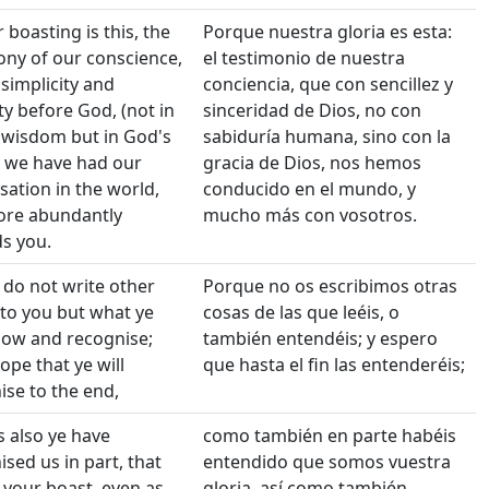
 boasting is this, the
Porque nuestra gloria es esta:
ony of our conscience,
el testimonio de nuestra
 simplicity and
conciencia, que con sencillez y
ty before God, (not in
sinceridad de Dios, no con
y wisdom but in God's
sabiduría humana, sino con la
) we have had our
gracia de Dios, nos hemos
sation in the world,
conducido en el mundo, y
re abundantly
mucho más con vosotros.
s you.
 do not write other
Porque no os escribimos otras
 to you but what ye
cosas de las que leéis, o
now and recognise;
también entendéis; y espero
ope that ye will
que hasta el fin las entenderéis;
ise to the end,
s also ye have
como también en parte habéis
sed us in part, that
entendido que somos vuestra
 your boast, even as
gloria, así como también