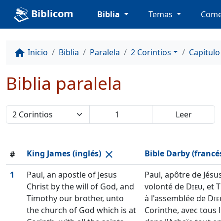
Biblicom
Biblia
Temas
Come
Inicio
Biblia
Paralela
2 Corintios
Capítulo
home
Biblia paralela
King James (inglés)
Bible Darby (francé
close
#
1
Paul, an apostle of Jesus
Paul, apôtre de Jésus
Christ by the will of God, and
volonté de
Dieu
, et 
Timothy our brother, unto
à l'assemblée de
Die
the church of God which is at
Corinthe, avec tous l