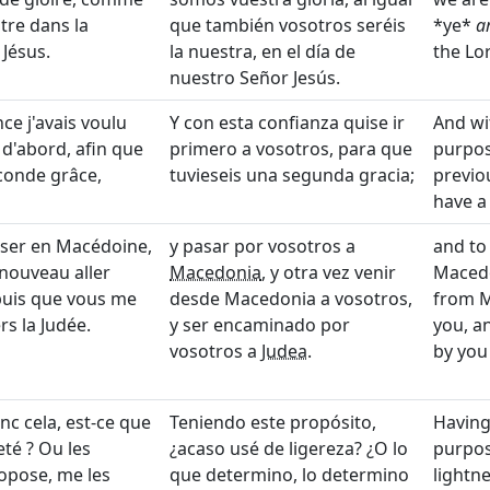
tre dans la
que también vosotros seréis
*ye*
a
Jésus.
la nuestra, en el día de
the Lor
nuestro Señor Jesús.
ce j'avais voulu
Y con esta confianza quise ir
And wi
 d'abord, afin que
primero a vosotros, para que
purpos
conde grâce,
tuvieseis una segunda gracia;
previo
have a
sser en Macédoine,
y pasar por vosotros a
and to
nouveau aller
Macedonia
, y otra vez venir
Macedo
 puis que vous me
desde Macedonia a vosotros,
from M
rs la Judée.
y ser encaminado por
you, a
vosotros a
Judea
.
by you
c cela, est-ce que
Teniendo este propósito,
Having
eté ? Ou les
¿acaso usé de ligereza? ¿O lo
purpos
opose, me les
que determino, lo determino
lightn