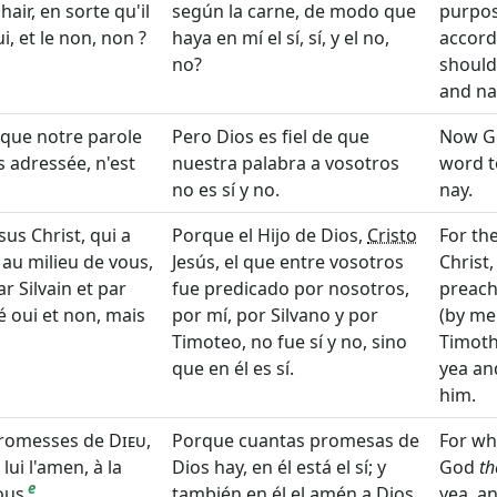
hair, en sorte qu'il
según la carne, de modo que
purpos
ui, et le non, non ?
haya en mí el sí, sí, y el no,
accordi
no?
should
and na
, que notre parole
Pero Dios es fiel de que
Now 
 adressée, n'est
nuestra palabra a vosotros
word t
no es sí y no.
nay.
ésus Christ, qui a
Porque el Hijo de Dios,
Cristo
For th
au milieu de vous,
Jesús, el que entre vosotros
Christ
ar Silvain et par
fue predicado por nosotros,
preach
é oui et non, mais
por mí, por Silvano y por
(by me
Timoteo, no fue sí y no, sino
Timoth
que en él es sí.
yea and
him.
 promesses de
Dieu
,
Porque cuantas promesas de
For wh
 lui l'amen, à la
Dios hay, en él está el sí; y
God
th
e
ous
.
también en él el amén a Dios,
yea, a