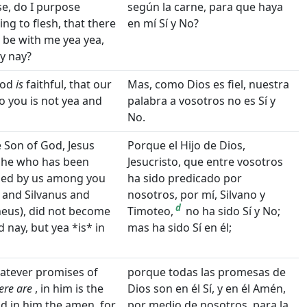
e, do I purpose
según la carne, para que haya
ng to flesh, that there
en mí Sí y No?
 be with me yea yea,
y nay?
God
is
faithful, that our
Mas, como Dios es fiel, nuestra
o you is not yea and
palabra a vosotros no es Sí y
No.
e Son of God, Jesus
Porque el Hijo de Dios,
, he who has been
Jesucristo, que entre vosotros
ed by us among you
ha sido predicado por
 and Silvanus and
nosotros, por mí, Silvano y
d
eus), did not become
Timoteo,
no ha sido Sí y No;
 nay, but yea *is* in
mas ha sido Sí en él;
atever promises of
porque todas las promesas de
ere are
, in him is the
Dios son en él Sí, y en él Amén,
nd in him the amen, for
por medio de nosotros, para la