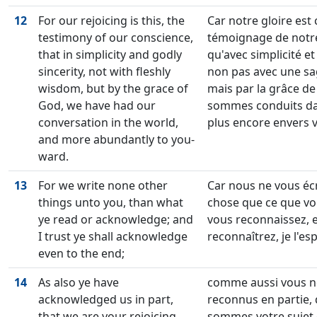
12
For our rejoicing is this, the
Car notre gloire est ce
testimony of our conscience,
témoignage de notr
that in simplicity and godly
qu'avec simplicité et
sincerity, not with fleshly
non pas avec une sa
wisdom, but by the grace of
mais par la grâce d
God, we have had our
sommes conduits da
conversation in the world,
plus encore envers 
and more abundantly to you-
ward.
13
For we write none other
Car nous ne vous éc
things unto you, than what
chose que ce que vo
ye read or acknowledge; and
vous reconnaissez, 
I trust ye shall acknowledge
reconnaîtrez, je l'esp
even to the end;
14
As also ye have
comme aussi vous n
acknowledged us in part,
reconnus en partie,
that we are your rejoicing,
sommes votre sujet