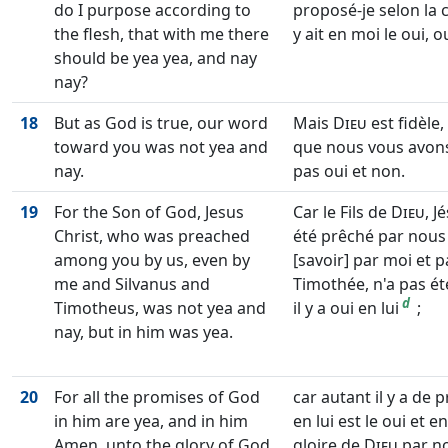
do I purpose according to
proposé-je selon la c
the flesh, that with me there
y ait en moi le oui, o
should be yea yea, and nay
nay?
18
But as God is true, our word
Mais
Dieu
est fidèle
toward you was not yea and
que nous vous avons
nay.
pas oui et non.
19
For the Son of God, Jesus
Car le Fils de
Dieu
, J
Christ, who was preached
été prêché par nous 
among you by us, even by
[savoir] par moi et p
me and Silvanus and
Timothée, n'a pas ét
d
Timotheus, was not yea and
il y a oui en lui
;
nay, but in him was yea.
20
For all the promises of God
car autant il y a de
in him are yea, and in him
en lui est le oui et en
Amen, unto the glory of God
gloire de
Dieu
par n