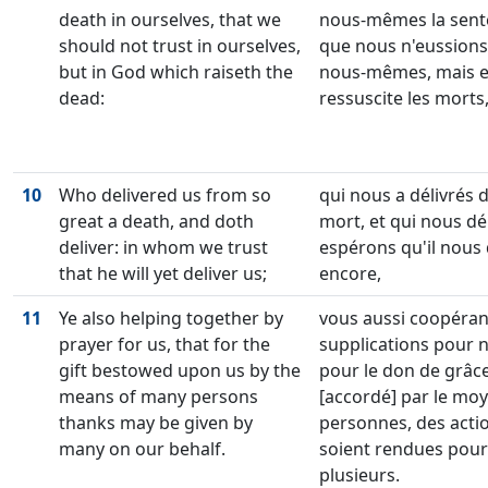
death in ourselves, that we
nous-mêmes la sente
should not trust in ourselves,
que nous n'eussions
but in God which raiseth the
nous-mêmes, mais 
dead:
ressuscite les morts
10
Who delivered us from so
qui nous a délivrés 
great a death, and doth
mort, et qui nous dél
deliver: in whom we trust
espérons qu'il nous 
that he will yet deliver us;
encore,
11
Ye also helping together by
vous aussi coopéran
prayer for us, that for the
supplications pour n
gift bestowed upon us by the
pour le don de grâce
means of many persons
[accordé] par le moy
thanks may be given by
personnes, des acti
many on our behalf.
soient rendues pour
plusieurs.