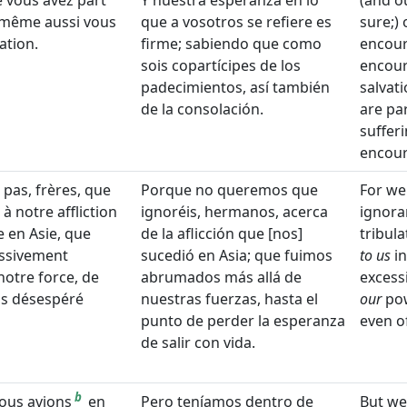
 vous avez part
Y nuestra esperanza en lo
(and o
 même aussi vous
que a vosotros se refiere es
sure;)
ation.
firme; sabiendo que como
encou
sois copartícipes de los
encou
padecimientos, así también
salvat
de la consolación.
are pa
sufferi
encou
pas, frères, que
Porque no queremos que
For we
à notre affliction
ignoréis, hermanos, acerca
ignora
e en Asie, que
de la aflicción que [nos]
tribul
essivement
sucedió en Asia; que fuimos
to us
in
notre force, de
abrumados más allá de
excess
ns désespéré
nuestras fuerzas, hasta el
our
pow
punto de perder la esperanza
even of
de salir con vida.
b
ous avions
en
Pero teníamos dentro de
But we