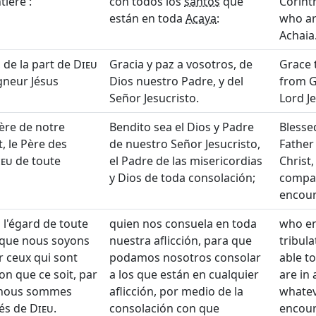
tière :
con todos los
santos
que
Corinth
están en toda
Acaya
:
who ar
Achaia
, de la part de
Dieu
Gracia y paz a vosotros, de
Grace 
gneur Jésus
Dios nuestro Padre, y del
from G
Señor Jesucristo.
Lord Je
ère de notre
Bendito sea el Dios y Padre
Bless
, le Père des
de nuestro Señor Jesucristo,
Father
ieu
de toute
el Padre de las misericordias
Christ,
y Dios de toda consolación;
compas
encou
 l'égard de toute
quien nos consuela en toda
who en
in que nous soyons
nuestra aflicción, para que
tribul
r ceux qui sont
podamos nosotros consolar
able t
on que ce soit, par
a los que están en cualquier
are in 
t nous sommes
aflicción, por medio de la
whatev
és de
Dieu
.
consolación con que
encour