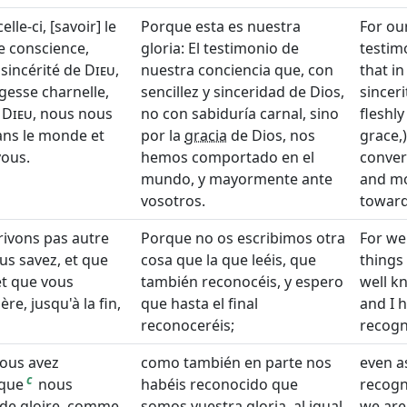
lle-ci, [savoir] le
Porque esta es nuestra
For our
e conscience,
gloria: El testimonio de
testim
 sincérité de
Dieu
,
nuestra conciencia que, con
that in
gesse charnelle,
sencillez y sinceridad de Dios,
sinceri
e
Dieu
, nous nous
no con sabiduría carnal, sino
fleshl
ns le monde et
por la
gracia
de Dios, nos
grace,
vous.
hemos comportado en el
conver
mundo, y mayormente ante
and mo
vosotros.
toward
rivons pas autre
Porque no os escribimos otra
For we
us savez, et que
cosa que la que leéis, que
things
et que vous
también reconocéis, y espero
well k
ère, jusqu'à la fin,
que hasta el final
and I h
reconoceréis;
recogn
ous avez
como también en parte nos
even a
c
 que
nous
habéis reconocido que
recogni
 de gloire, comme
somos vuestra gloria, al igual
we are