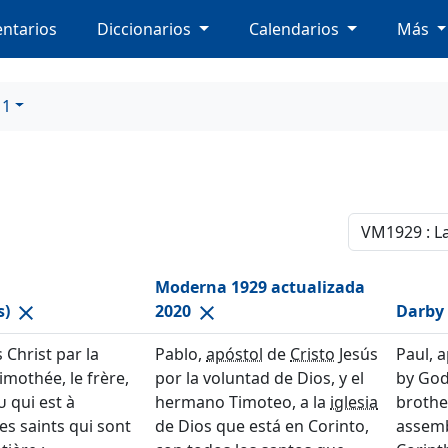
ntarios
Diccionarios
Calendarios
Más
 1
Moderna 1929 actualizada
s)
2020
Darby 
close
close
 Christ par la
Pablo,
apóstol
de
Cristo
Jesús
Paul, a
Timothée, le frère,
por la voluntad de Dios, y el
by God'
u
qui est à
hermano Timoteo, a la
iglesia
brothe
es saints qui sont
de Dios que está en Corinto,
assemb