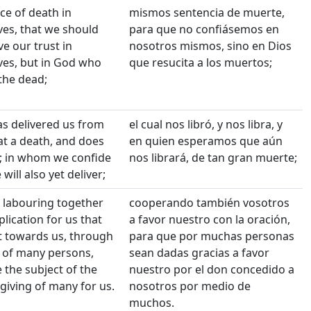
ce of death in
mismos sentencia de muerte,
ves, that we should
para que no confiásemos en
e our trust in
nosotros mismos, sino en Dios
ves, but in God who
que resucita a los muertos;
 the dead;
s delivered us from
el cual nos libró, y nos libra, y
at a death, and does
en quien esperamos que aún
r; in whom we confide
nos librará, de tan gran muerte;
 will also yet deliver;
o labouring together
cooperando también vosotros
lication for us that
a favor nuestro con la oración,
ft towards us, through
para que por muchas personas
of many persons,
sean dadas gracias a favor
 the subject of the
nuestro por el don concedido a
giving of many for us.
nosotros por medio de
muchos.