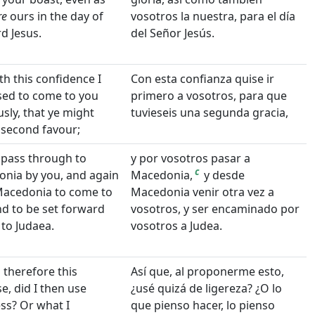
re
ours in the day of
vosotros la nuestra, para el día
d Jesus.
del Señor Jesús.
th this confidence I
Con esta confianza quise ir
ed to come to you
primero a vosotros, para que
usly, that ye might
tuvieseis una segunda gracia,
 second favour;
 pass through to
y por vosotros pasar a
c
nia by you, and again
Macedonia,
y desde
acedonia to come to
Macedonia venir otra vez a
nd to be set forward
vosotros, y ser encaminado por
 to Judaea.
vosotros a Judea.
 therefore this
Así que, al proponerme esto,
e, did I then use
¿usé quizá de ligereza? ¿O lo
ess? Or what I
que pienso hacer, lo pienso