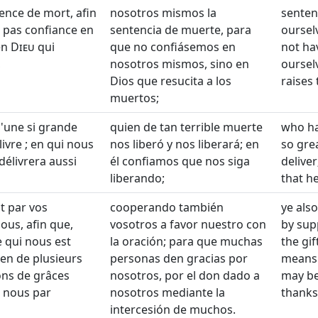
nce de mort, afin
nosotros mismos la
senten
 pas confiance en
sentencia de muerte, para
oursel
en
Dieu
qui
que no confiásemos en
not hav
,
nosotros mismos, sino en
oursel
Dios que resucita a los
raises
muertos;
d'une si grande
quien de tan terrible muerte
who ha
ivre ; en qui nous
nos liberó y nos liberará; en
so gre
délivrera aussi
él confiamos que nos siga
delive
liberando;
that he
t par vos
cooperando también
ye als
ous, afin que,
vosotros a favor nuestro con
by supp
 qui nous est
la oración; para que muchas
the gi
en de plusieurs
personas den gracias por
means 
ons de grâces
nosotros, por el don dado a
may be
 nous par
nosotros mediante la
thanks
intercesión de muchos.