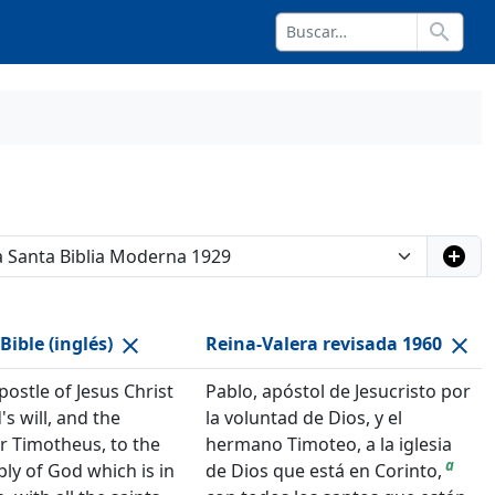
search
add_circle
Bible (inglés)
Reina-Valera revisada 1960
close
close
postle of Jesus Christ
Pablo, apóstol de Jesucristo por
s will, and the
la voluntad de Dios, y el
r Timotheus, to the
hermano Timoteo, a la iglesia
a
ly of God which is in
de Dios que está en Corinto,