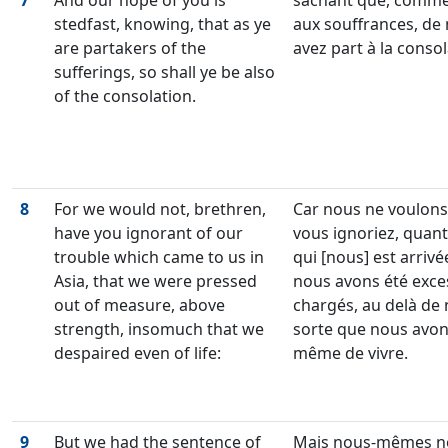
7
And our hope of you is
sachant que, comme
stedfast, knowing, that as ye
aux souffrances, de
are partakers of the
avez part à la consol
sufferings, so shall ye be also
of the consolation.
8
For we would not, brethren,
Car nous ne voulons 
have you ignorant of our
vous ignoriez, quant 
trouble which came to us in
qui [nous] est arrivé
Asia, that we were pressed
nous avons été exc
out of measure, above
chargés, au delà de 
strength, insomuch that we
sorte que nous avo
despaired even of life:
même de vivre.
9
But we had the sentence of
Mais nous-mêmes n