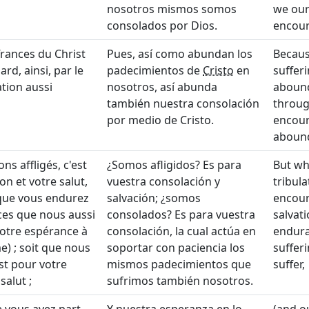
nosotros mismos somos
we our
consolados por Dios.
encour
rances du Christ
Pues, así como abundan los
Becaus
rd, ainsi, par le
padecimientos de
Cristo
en
sufferi
ation aussi
nosotros, así abunda
abound
también nuestra consolación
throug
por medio de Cristo.
encou
aboun
ns affligés, c'est
¿Somos afligidos? Es para
But wh
on et votre salut,
vuestra consolación y
tribula
 que vous endurez
salvación; ¿somos
encou
es que nous aussi
consolados? Es para vuestra
salvat
notre espérance à
consolación, la cual actúa en
endura
e) ; soit que nous
soportar con paciencia los
suffer
st pour votre
mismos padecimientos que
suffer,
salut ;
sufrimos también nosotros.