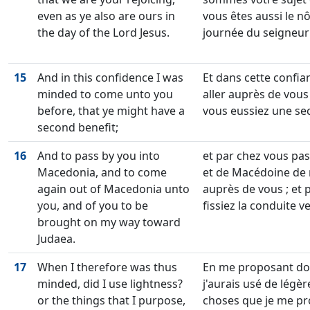
even as ye also are ours in
vous êtes aussi le nô
the day of the Lord Jesus.
journée du seigneur 
15
And in this confidence I was
Et dans cette confian
minded to come unto you
aller auprès de vous
before, that ye might have a
vous eussiez une se
second benefit;
16
And to pass by you into
et par chez vous pa
Macedonia, and to come
et de Macédoine de 
again out of Macedonia unto
auprès de vous ; et
you, and of you to be
fissiez la conduite ve
brought on my way toward
Judaea.
17
When I therefore was thus
En me proposant don
minded, did I use lightness?
j'aurais usé de légèr
or the things that I purpose,
choses que je me pr