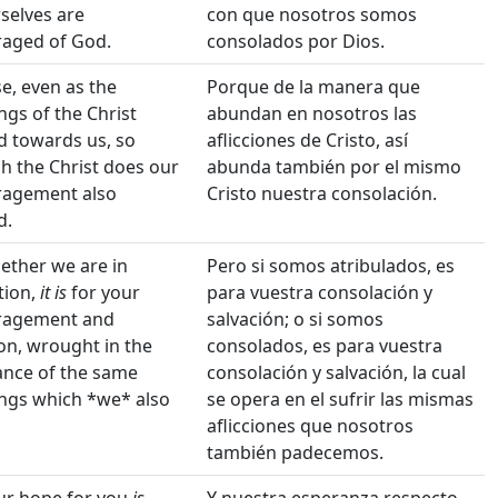
selves are
con que nosotros somos
aged of God.
consolados por Dios.
e, even as the
Porque de la manera que
ngs of the Christ
abundan en nosotros las
 towards us, so
aflicciones de Cristo, así
h the Christ does our
abunda también por el mismo
ragement also
Cristo nuestra consolación.
d.
ether we are in
Pero si somos atribulados, es
tion,
it is
for your
para vuestra consolación y
ragement and
salvación; o si somos
ion, wrought in the
consolados, es para vuestra
nce of the same
consolación y salvación, la cual
ings which *we* also
se opera en el sufrir las mismas
aflicciones que nosotros
también padecemos.