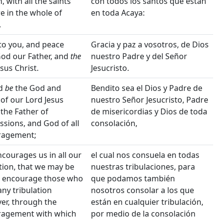
, with all the saints
con todos los santos que están
e in the whole of
en toda Acaya:
.
to you, and peace
Gracia y paz a vosotros, de Dios
od our Father, and
the
nuestro Padre y del Señor
sus Christ.
Jesucristo.
ed
be
the God and
Bendito sea el Dios y Padre de
 of our Lord Jesus
nuestro Señor Jesucristo, Padre
 the Father of
de misericordias y Dios de toda
sions, and God of all
consolación,
ragement;
courages us in all our
el cual nos consuela en todas
ation, that we may be
nuestras tribulaciones, para
o encourage those who
que podamos también
any tribulation
nosotros consolar a los que
er, through the
están en cualquier tribulación,
agement with which
por medio de la consolación