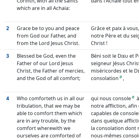
Corinth, with all the saints
dans l'Achaïe tout en
which are in all Achaia:
2
Grace be to you and peace
Grâce et paix à vous
from God our Father, and
notre Père et du sei
from the Lord Jesus Christ.
Christ !
3
Blessed be God, even the
Béni soit le
Dieu
et P
Father of our Lord Jesus
seigneur Jésus Christ
Christ, the Father of mercies,
miséricordes et le
D
a
and the God of all comfort;
consolation
,
a
4
Who comforteth us in all our
qui nous console
à
tribulation, that we may be
notre affliction, af
able to comfort them which
capables de console
are in any trouble, by the
dans quelque afflicti
comfort wherewith we
la consolation don
ourselves are comforted of
nous-mêmes consol