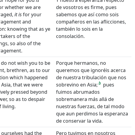
ur hope for you
is
Y nuestra esperanza respecto
 or whether we are
de vosotros es firme, pues
raged,
it is
for your
sabemos que así como sois
ragement and
compañeros en las aflicciones,
ion: knowing that as ye
también lo sois en la
rtakers of the
consolación.
ngs, so also of the
ragement.
 do not wish you to be
Porque hermanos, no
nt, brethren, as to our
queremos que ignoréis acerca
ation which happened
de nuestra tribulación que nos
b
 Asia, that we were
sobrevino en Asia;
pues
ively pressed beyond
fuimos abrumados
er, so as to despair
sobremanera más allá de
 living.
nuestras fuerzas, de tal modo
que aun perdimos la esperanza
de conservar la vida.
 ourselves had the
Pero tuvimos en nosotros