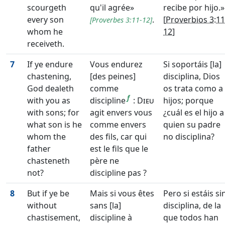
scourgeth
qu'il agrée»
recibe por hijo.»
every son
.
[
Proverbios 3:11
[
Proverbes 3:11-12
]
whom he
12
]
receiveth.
7
If ye endure
Vous endurez
Si soportáis [la]
chastening,
[des peines]
disciplina, Dios
God dealeth
comme
os trata como a
f
with you as
discipline
:
Dieu
hijos; porque
with sons; for
agit envers vous
¿cuál es el hijo a
what son is he
comme envers
quien su padre
whom the
des fils, car qui
no disciplina?
father
est le fils que le
chasteneth
père ne
not?
discipline pas ?
8
But if ye be
Mais si vous êtes
Pero si estáis si
without
sans [la]
disciplina, de la
chastisement,
discipline à
que todos han