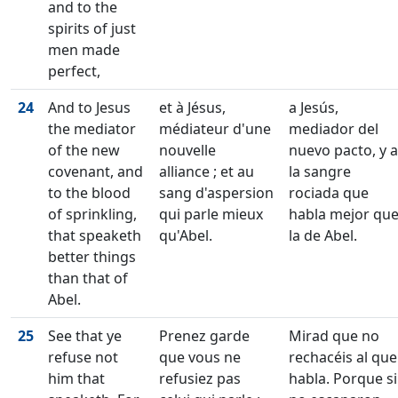
and to the
spirits of just
men made
perfect,
24
And to Jesus
et à Jésus,
a Jesús,
the mediator
médiateur d'une
mediador del
of the new
nouvelle
nuevo pacto, y a
covenant, and
alliance ; et au
la sangre
to the blood
sang d'aspersion
rociada que
of sprinkling,
qui parle mieux
habla mejor qu
that speaketh
qu'Abel.
la de Abel.
better things
than that of
Abel.
25
See that ye
Prenez garde
Mirad que no
refuse not
que vous ne
rechacéis al que
him that
refusiez pas
habla. Porque si