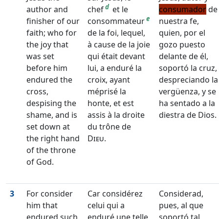
d
author and
chef
et le
consumador
de
e
finisher of our
consommateur
nuestra fe,
faith; who for
de la foi, lequel,
quien, por el
the joy that
à cause de la joie
gozo puesto
was set
qui était devant
delante de él,
before him
lui, a enduré la
soportó la cruz,
endured the
croix, ayant
despreciando la
cross,
méprisé la
vergüenza, y se
despising the
honte, et est
ha sentado a la
shame, and is
assis à la droite
diestra de Dios.
set down at
du trône de
the right hand
Dieu
.
of the throne
of God.
3
For consider
Car considérez
Considerad,
him that
celui qui a
pues, al que
endured such
enduré une telle
soportó tal