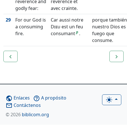
reverence and
révérence et
godly fear:
avec crainte.
29
For our God is
Car aussi notre
porque también
a consuming
Dieu
est un feu
nuestro Dios es
p
fire.
consumant
.
fuego que
consume.
navigate_before
navigate_next
Enlaces
A propósito
public
help_outline
light_mode
Contáctenos
mail_outline
© 2026
biblicom.org