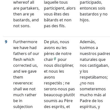
whereof all
laquelle tous
participado,
are partakers,
participent, alors
entonces sois
then are ye
vous êtes des
bastardos y no
bastards, and
bâtards et non
hijos.
not sons.
pas des fils.
9
Furthermore
De plus, nous
Además,
we have had
avons eu les
tuvimos a
fathers of our
pères de notre
nuestros padre
g
flesh which
chair
pour
naturales que
corrected us,
nous discipliner,
nos castigaban,
and we gave
et nous les
y los
them
avons
respetábamos;
reverence:
respectés ; ne
¿no nos
shall we not
serons-nous pas
someteremos
much rather
beaucoup plutôt
mucho más al
be in
soumis au Père
Padre de los
subjection
des esprits, et
espíritus, y