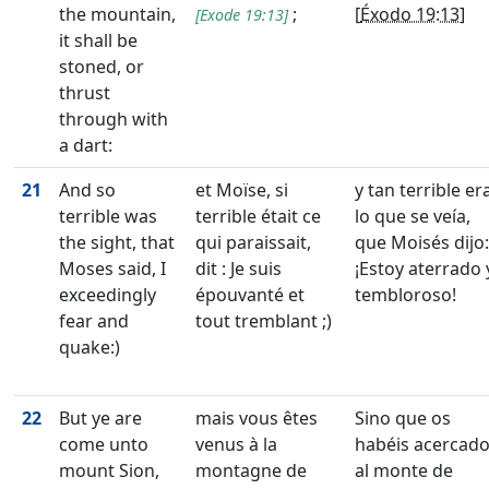
the mountain,
;
[
Éxodo 19:13
]
[
Exode 19:13
]
it shall be
stoned, or
thrust
through with
a dart:
21
And so
et Moïse, si
y tan terrible er
terrible was
terrible était ce
lo que se veía,
the sight, that
qui paraissait,
que Moisés dijo:
Moses said, I
dit : Je suis
¡Estoy aterrado 
exceedingly
épouvanté et
tembloroso!
fear and
tout tremblant ;)
quake:)
22
But ye are
mais vous êtes
Sino que os
come unto
venus à la
habéis acercad
mount Sion,
montagne de
al monte de