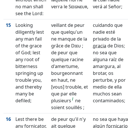
no man shall
verra le
Seigneur
,
verá al Señor;
see the Lord:
15
Looking
veillant de peur
cuidando que
diligently lest
que quelqu'un
nadie esté
any man fail
ne manque de la
privado de la
of the grace
grâce de
Dieu
;
gracia
de Dios;
of God; lest
de peur que
no sea que
any root of
quelque racine
alguna raíz de
bitterness
d'amertume,
amargura, al
springing up
bourgeonnant
brotar, os
trouble you,
en haut, ne
perturbe, y por
and thereby
[vous] trouble, et
medio de ella
many be
que par elle
muchos sean
l
defiled;
plusieurs
ne
contaminados;
soient souillés ;
16
Lest there be
de peur qu'il n'y
no sea que haya
any fornicator,
ait quelque
algún
fornicario