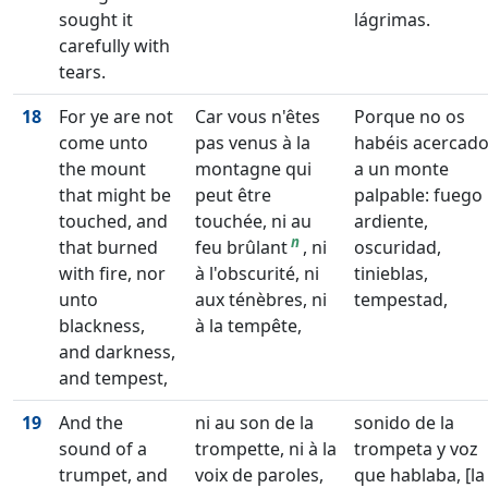
sought it
lágrimas.
carefully with
tears.
18
For ye are not
Car vous n'êtes
Porque no os
come unto
pas venus à la
habéis acercad
the mount
montagne qui
a un monte
that might be
peut être
palpable: fuego
touched, and
touchée, ni au
ardiente,
n
that burned
feu brûlant
, ni
oscuridad,
with fire, nor
à l'obscurité, ni
tinieblas,
unto
aux ténèbres, ni
tempestad,
blackness,
à la tempête,
and darkness,
and tempest,
19
And the
ni au son de la
sonido de la
sound of a
trompette, ni à la
trompeta y voz
trumpet, and
voix de paroles,
que hablaba, [la