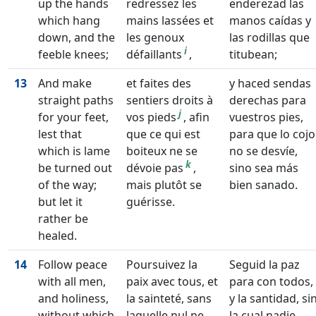
up the hands
redressez les
enderezad las
which hang
mains lassées et
manos caídas y
down, and the
les genoux
las rodillas que
i
feeble knees;
défaillants
,
titubean;
13
And make
et faites des
y haced sendas
straight paths
sentiers droits à
derechas para
j
for your feet,
vos pieds
, afin
vuestros pies,
lest that
que ce qui est
para que lo cojo
which is lame
boiteux ne se
no se desvíe,
k
be turned out
dévoie pas
,
sino sea más
of the way;
mais plutôt se
bien sanado.
but let it
guérisse.
rather be
healed.
14
Follow peace
Poursuivez la
Seguid la paz
with all men,
paix avec tous, et
para con todos,
and holiness,
la sainteté, sans
y la santidad, si
without which
laquelle nul ne
la cual nadie