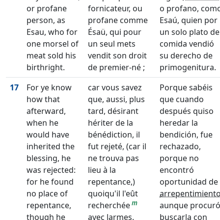
or profane
fornicateur, ou
o profano, com
person, as
profane comme
Esaú, quien por
Esau, who for
Ésaü, qui pour
un solo plato de
one morsel of
un seul mets
comida vendió
meat sold his
vendit son droit
su derecho de
birthright.
de premier-né ;
primogenitura.
17
For ye know
car vous savez
Porque sabéis
how that
que, aussi, plus
que cuando
afterward,
tard, désirant
después quiso
when he
hériter de la
heredar la
would have
bénédiction, il
bendición, fue
inherited the
fut rejeté, (car il
rechazado,
blessing, he
ne trouva pas
porque no
was rejected:
lieu à la
encontró
for he found
repentance,)
oportunidad de
no place of
quoiqu'il l'eût
arrepentimient
m
repentance,
recherchée
aunque procur
though he
avec larmes.
buscarla con