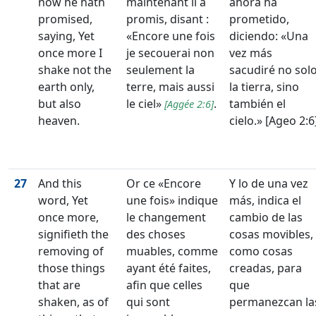
now he hath
maintenant il a
ahora ha
promised,
promis, disant :
prometido,
saying, Yet
«Encore une fois
diciendo: «Una
once more I
je secouerai non
vez más
shake not the
seulement la
sacudiré no sol
earth only,
terre, mais aussi
la tierra, sino
but also
le ciel»
.
también el
[
Aggée 2:6
]
heaven.
cielo.» [Ageo 2:6
27
And this
Or ce «Encore
Y lo de una vez
word, Yet
une fois» indique
más, indica el
once more,
le changement
cambio de las
signifieth the
des choses
cosas movibles,
removing of
muables, comme
como cosas
those things
ayant été faites,
creadas, para
that are
afin que celles
que
shaken, as of
qui sont
permanezcan la