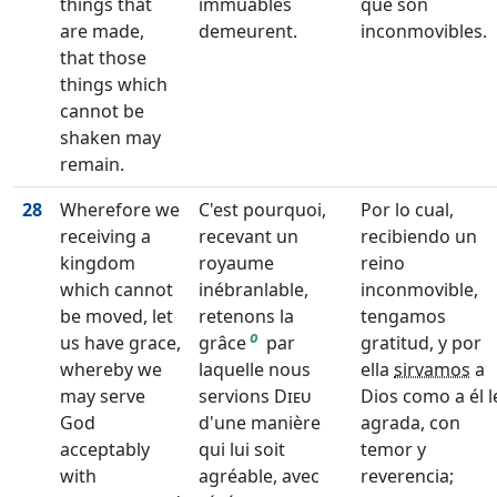
things that
immuables
que son
are made,
demeurent.
inconmovibles.
that those
things which
cannot be
shaken may
remain.
28
Wherefore we
C'est pourquoi,
Por lo cual,
receiving a
recevant un
recibiendo un
kingdom
royaume
reino
which cannot
inébranlable,
inconmovible,
be moved, let
retenons la
tengamos
o
us have grace,
grâce
par
gratitud, y por
whereby we
laquelle nous
ella
sirvamos
a
may serve
servions
Dieu
Dios como a él l
God
d'une manière
agrada, con
acceptably
qui lui soit
temor y
with
agréable, avec
reverencia;