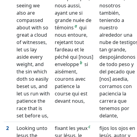
seeing we
nous aussi,
nosotros
also are
ayant une si
también,
compassed
grande nuée de
teniendo a
a
about with so
témoins
qui
nuestro
great a cloud
nous entoure,
alrededor una
of witnesses,
rejetant tout
nube de testigo
let us lay
fardeau et le
tan grande,
aside every
péché qui [nous]
despojándonos
b
weight, and
enveloppe
si
de todo peso y
the sin which
aisément,
del pecado que
doth so easily
courons avec
[nos] asedia,
beset us, and
patience la
corramos con
let us run with
course qui est
paciencia la
patience the
devant nous,
carrera que
race that is
tenemos por
set before us,
delante,
c
2
Looking unto
fixant les yeux
fijos los ojos en
Jesus the
sur Jésus, le
Jesús, autor y