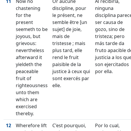
11
Now no
Or aucune
Al recibirla,
chastening
discipline, pour
ninguna
for the
le présent, ne
disciplina parec
present
semble être [un
ser causa de
seemeth to be
sujet] de joie,
gozo, sino de
joyous, but
mais de
tristeza; pero
grievous:
tristesse ; mais
más tarde da
nevertheless
plus tard, elle
fruto apacible d
afterward it
rend le fruit
justicia a los qu
yieldeth the
paisible de la
son ejercitados
peaceable
justice à ceux qui
por ella.
fruit of
sont exercés par
righteousness
elle.
unto them
which are
exercised
thereby.
12
Wherefore lift
C'est pourquoi,
Por lo cual,