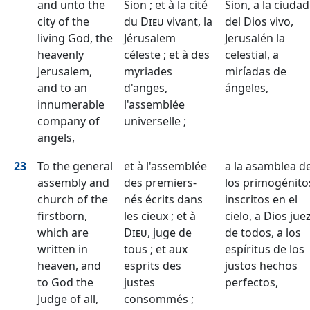
and unto the
Sion ; et à la cité
Sion, a la ciudad
city of the
du
Dieu
vivant, la
del Dios vivo,
living God, the
Jérusalem
Jerusalén la
heavenly
céleste ; et à des
celestial, a
Jerusalem,
myriades
miríadas de
and to an
d'anges,
ángeles,
innumerable
l'assemblée
company of
universelle ;
angels,
23
To the general
et à l'assemblée
a la asamblea d
assembly and
des premiers-
los primogénito
church of the
nés écrits dans
inscritos en el
firstborn,
les cieux ; et à
cielo, a Dios jue
which are
Dieu
, juge de
de todos, a los
written in
tous ; et aux
espíritus de los
heaven, and
esprits des
justos hechos
to God the
justes
perfectos,
Judge of all,
consommés ;