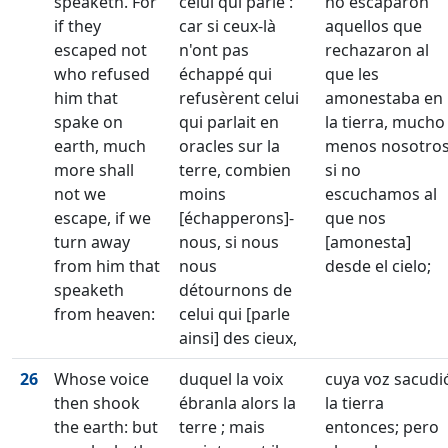
speaketh. For
celui qui parle :
no escaparon
if they
car si ceux-là
aquellos que
escaped not
n'ont pas
rechazaron al
who refused
échappé qui
que les
him that
refusèrent celui
amonestaba en
spake on
qui parlait en
la tierra, mucho
earth, much
oracles sur la
menos nosotros
more shall
terre, combien
si no
not we
moins
escuchamos al
escape, if we
[échapperons]-
que nos
turn away
nous, si nous
[amonesta]
from him that
nous
desde el cielo;
speaketh
détournons de
from heaven:
celui qui [parle
ainsi] des cieux,
26
Whose voice
duquel la voix
cuya voz sacudi
then shook
ébranla alors la
la tierra
the earth: but
terre ; mais
entonces; pero