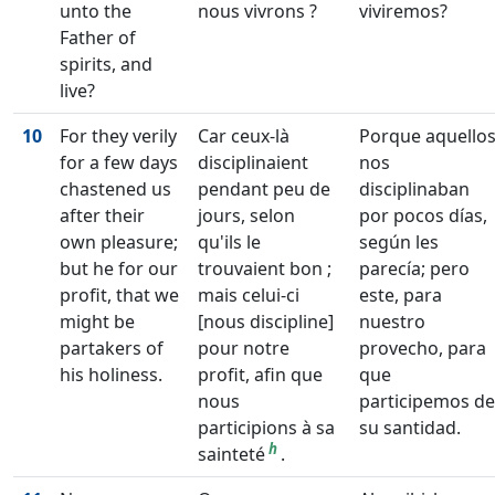
unto the
nous vivrons ?
viviremos?
Father of
spirits, and
live?
10
For they verily
Car ceux-là
Porque aquello
for a few days
disciplinaient
nos
chastened us
pendant peu de
disciplinaban
after their
jours, selon
por pocos días,
own pleasure;
qu'ils le
según les
but he for our
trouvaient bon ;
parecía; pero
profit, that we
mais celui-ci
este, para
might be
[nous discipline]
nuestro
partakers of
pour notre
provecho, para
his holiness.
profit, afin que
que
nous
participemos de
participions à sa
su santidad.
h
sainteté
.