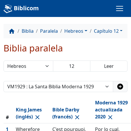
Biblicom
Biblia
Paralela
Hebreos
Capítulo 12
home
Biblia paralela
add_circle
Moderna 1929
King James
Bible Darby
actualizada
(inglés)
(francés)
2020
close
close
close
#
1
Wherefore
C'est pourquoi,
Por lo cual,