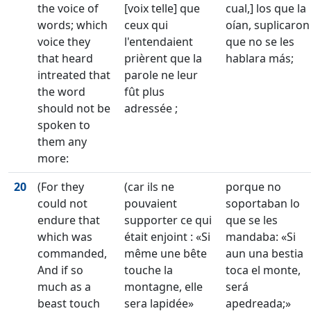
the voice of
[voix telle] que
cual,] los que la
words; which
ceux qui
oían, suplicaron
voice they
l'entendaient
que no se les
that heard
prièrent que la
hablara más;
intreated that
parole ne leur
the word
fût plus
should not be
adressée ;
spoken to
them any
more:
20
(For they
(car ils ne
porque no
could not
pouvaient
soportaban lo
endure that
supporter ce qui
que se les
which was
était enjoint : «Si
mandaba: «Si
commanded,
même une bête
aun una bestia
And if so
touche la
toca el monte,
much as a
montagne, elle
será
beast touch
sera lapidée»
apedreada;»