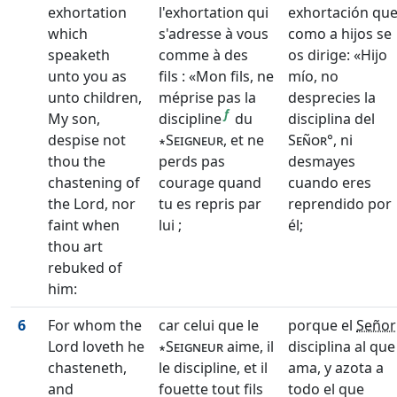
exhortation
l'exhortation qui
exhortación qu
which
s'adresse à vous
como a hijos se
speaketh
comme à des
os dirige: «Hijo
unto you as
fils : «Mon fils, ne
mío, no
unto children,
méprise pas la
desprecies la
f
My son,
discipline
du
disciplina del
despise not
∗Seigneur
, et ne
Señor°
, ni
thou the
perds pas
desmayes
chastening of
courage quand
cuando eres
the Lord, nor
tu es repris par
reprendido por
faint when
lui ;
él;
thou art
rebuked of
him:
6
For whom the
car celui que le
porque el
Señor
Lord loveth he
∗Seigneur
aime, il
disciplina al que
chasteneth,
le discipline, et il
ama, y azota a
and
fouette tout fils
todo el que