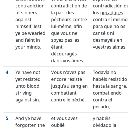
contradiction
contradiction de
contradicción d
of sinners
la part des
los
pecadores
against
pécheurs contre
contra sí mismo
himself, lest
lui-même, afin
para que no os
ye be wearied
que vous ne
canséis ni
and faint in
soyez pas las,
desmayéis en
your minds.
étant
vuestras
almas
.
découragés
dans vos âmes.
4
Ye have not
Vous n'avez pas
Todavía no
yet resisted
encore résisté
habéis resistido
unto blood,
jusqu'au sang en
hasta la sangre,
striving
combattant
combatiendo
against sin.
contre le péché,
contra el
pecado;
5
And ye have
et vous avez
y habéis
forgotten the
oublié
olvidado la