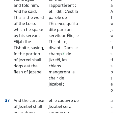
and told him.
rapportèrent ;
a
And he said,
et il dit : C'est la
A
This is the word
parole de
T
of the
Lord
,
l'
Éternel
, qu'il a
w
which he spake
dite par son
J
by his servant
serviteur Élie, le
w
Elijah the
Thishbite,
s
Tishbite, saying,
disant : Dans le
t
g
In the portion
champ
de
s
of Jezreel shall
Jizreël, les
t
dogs eat the
chiens
s
flesh of Jezebel:
mangeront la
p
chair de
s
Jézabel ;
e
o
37
And the carcase
et le cadavre de
a
of Jezebel shall
Jézabel sera
c
be as dung
comme du
J