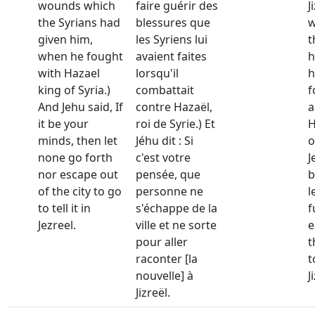
wounds which
faire guérir des
J
the Syrians had
blessures que
w
given him,
les Syriens lui
t
when he fought
avaient faites
h
with Hazael
lorsqu'il
h
king of Syria.)
combattait
f
And Jehu said, If
contre Hazaël,
a
it be your
roi de Syrie.) Et
H
minds, then let
Jéhu dit : Si
o
none go forth
c'est votre
J
nor escape out
pensée, que
b
of the city to go
personne ne
l
to tell it in
s'échappe de la
f
Jezreel.
ville et ne sorte
e
pour aller
t
raconter [la
t
nouvelle] à
J
Jizreël.