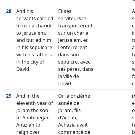
28
And his
Et ses
A
servants carried
serviteurs le
s
him in a chariot
transportèrent
c
to Jerusalem,
sur un char à
i
and buried him
Jérusalem, et
t
in his sepulchre
l'enterrèrent
a
with his fathers
dans son
h
in the city of
sépulcre, avec
s
David.
ses pères, dans
w
la ville de
f
David.
c
29
And in the
Or la onzième
(
eleventh year of
année de
e
Joram the son
Joram, fils
o
of Ahab began
d'Achab,
s
Ahaziah to
Achazia avait
h
reign over
commencé de
b