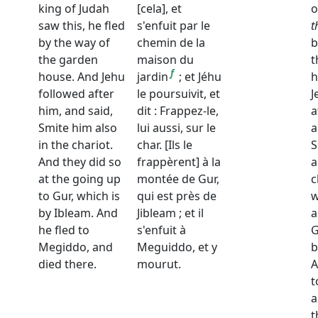
king of Judah
[cela], et
o
saw this, he fled
s'enfuit par le
t
by the way of
chemin de la
b
the garden
maison du
t
f
house. And Jehu
jardin
; et Jéhu
h
followed after
le poursuivit, et
J
him, and said,
dit : Frappez-le,
a
Smite him also
lui aussi, sur le
a
in the chariot.
char. [Ils le
S
And they did so
frappèrent] à la
a
at the going up
montée de Gur,
c
to Gur, which is
qui est près de
w
by Ibleam. And
Jibleam ; et il
a
he fled to
s'enfuit à
G
Megiddo, and
Meguiddo, et y
b
died there.
mourut.
A
t
a
t