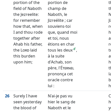
portion of the
portion de
t
field of Naboth
champ de
t
the Jezreelite:
Naboth, le
N
for remember
Jizreélite ; car
J
how that, when
souviens-toi
I and thou rode
que, quand moi
h
together after
et toi, nous
a
Ahab his father,
étions en char
r
d
the
Lord
laid
tous les deux
,
t
this burden
à la suite
a
upon him;
d'Achab, son
h
père, l'
Éternel
t
prononça cet
l
oracle contre
b
lui :
h
26
Surely I have
N'ai-je pas vu
C
seen yesterday
hier le sang de
h
the blood of
Naboth et le
y