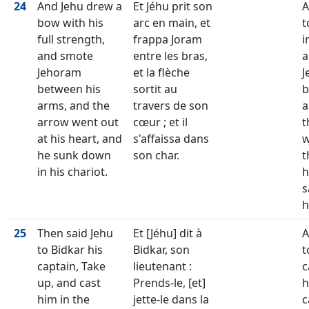
24
And Jehu drew a
Et Jéhu prit son
A
bow with his
arc en main, et
t
full strength,
frappa Joram
i
and smote
entre les bras,
a
Jehoram
et la flèche
J
between his
sortit au
b
arms, and the
travers de son
a
arrow went out
cœur ; et il
t
at his heart, and
s'affaissa dans
w
he sunk down
son char.
t
in his chariot.
h
s
h
25
Then said Jehu
Et [Jéhu] dit à
A
to Bidkar his
Bidkar, son
t
captain, Take
lieutenant :
c
up, and cast
Prends-le, [et]
h
him in the
jette-le dans la
c