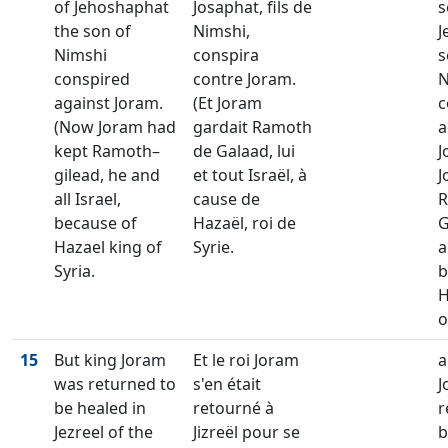
of Jehoshaphat
Josaphat, fils de
s
the son of
Nimshi,
J
Nimshi
conspira
s
conspired
contre Joram.
N
against Joram.
(Et Joram
c
(Now Joram had
gardait Ramoth
a
kept Ramoth–
de Galaad, lui
J
gilead, he and
et tout Israël, à
J
all Israel,
cause de
R
because of
Hazaël, roi de
G
Hazael king of
Syrie.
a
Syria.
b
H
o
15
But king Joram
Et le roi Joram
a
was returned to
s'en était
J
be healed in
retourné à
r
Jezreel of the
Jizreël pour se
b