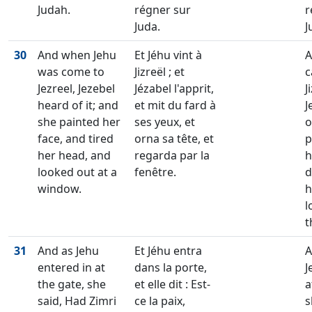
Judah.
régner sur
r
Juda.
J
30
And when Jehu
Et Jéhu vint à
A
was come to
Jizreël ; et
c
Jezreel, Jezebel
Jézabel l'apprit,
J
heard of it; and
et mit du fard à
J
she painted her
ses yeux, et
o
face, and tired
orna sa tête, et
p
her head, and
regarda par la
h
looked out at a
fenêtre.
d
window.
h
l
t
31
And as Jehu
Et Jéhu entra
A
entered in at
dans la porte,
J
the gate, she
et elle dit : Est-
a
said, Had Zimri
ce la paix,
s