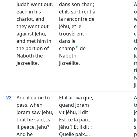
Judah went out,
dans son char ;
A
each in his
et ils sortirent à
o
chariot, and
la rencontre de
w
they went out
Jéhu, et le
e
against Jehu,
trouvèrent
c
and met him in
dans le
t
c
the portion of
champ
de
o
Naboth the
Naboth,
J
Jezreelite.
Jizreélite.
m
t
N
J
22
And it came to
Et il arriva que,
A
pass, when
quand Joram
t
Joram saw Jehu,
vit Jéhu, il dit :
J
that he said, Is
Est-ce la paix,
J
it peace, Jehu?
Jéhu ? Et il dit :
s
And he
Quelle paix,…
p