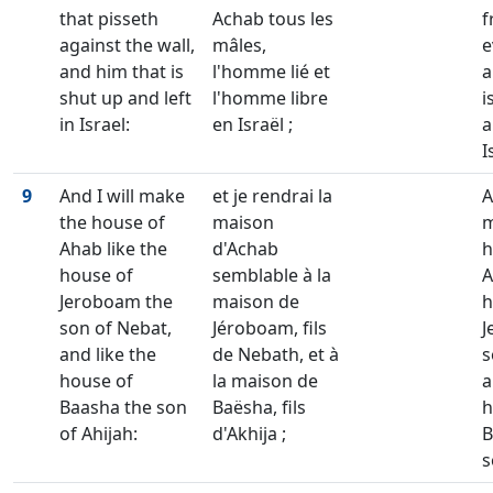
that pisseth
Achab tous les
f
against the wall,
mâles,
e
and him that is
l'homme lié et
a
shut up and left
l'homme libre
i
in Israel:
en Israël ;
a
I
9
And I will make
et je rendrai la
A
the house of
maison
m
Ahab like the
d'Achab
h
house of
semblable à la
A
Jeroboam the
maison de
h
son of Nebat,
Jéroboam, fils
J
and like the
de Nebath, et à
s
house of
la maison de
a
Baasha the son
Baësha, fils
h
of Ahijah:
d'Akhija ;
B
s