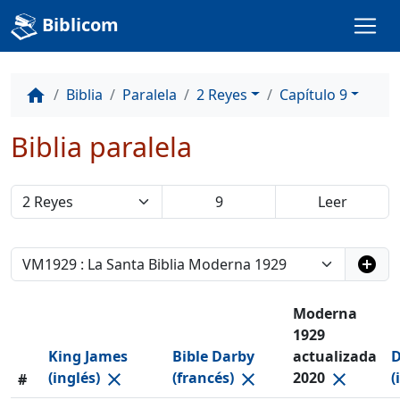
Biblicom
Biblia
Paralela
2 Reyes
Capítulo 9
home
Biblia paralela
add_circle
Moderna
1929
King James
Bible Darby
actualizada
D
(inglés)
(francés)
2020
(
close
close
close
#