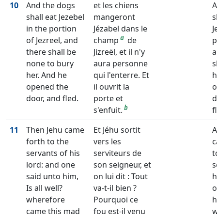
10
And the dogs
et les chiens
A
shall eat Jezebel
mangeront
s
in the portion
Jézabel dans le
J
a
of Jezreel, and
champ
de
p
there shall be
Jizreël, et il n'y
a
none to bury
aura personne
s
her. And he
qui l'enterre. Et
h
opened the
il ouvrit la
o
door, and fled.
porte et
d
b
s'enfuit.
f
11
Then Jehu came
Et Jéhu sortit
A
forth to the
vers les
c
servants of his
serviteurs de
t
lord: and one
son seigneur, et
s
said unto him,
on lui dit : Tout
h
Is all well?
va-t-il bien ?
o
wherefore
Pourquoi ce
h
came this mad
fou est-il venu
w