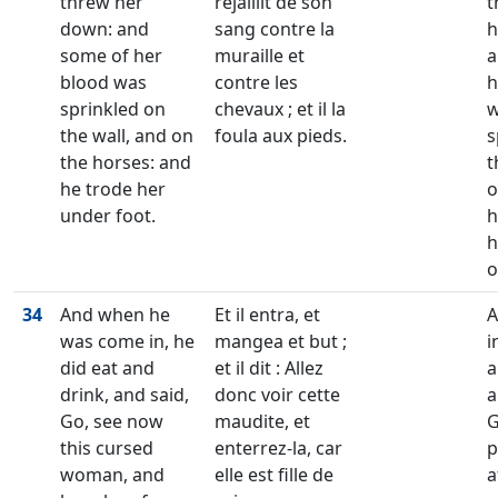
threw her
rejaillit de son
t
down: and
sang contre la
h
some of her
muraille et
a
blood was
contre les
h
sprinkled on
chevaux ; et il la
w
the wall, and on
foula aux pieds.
s
the horses: and
t
he trode her
o
under foot.
h
h
o
34
And when he
Et il entra, et
A
was come in, he
mangea et but ;
i
did eat and
et il dit : Allez
a
drink, and said,
donc voir cette
a
Go, see now
maudite, et
G
this cursed
enterrez-la, car
p
woman, and
elle est fille de
a