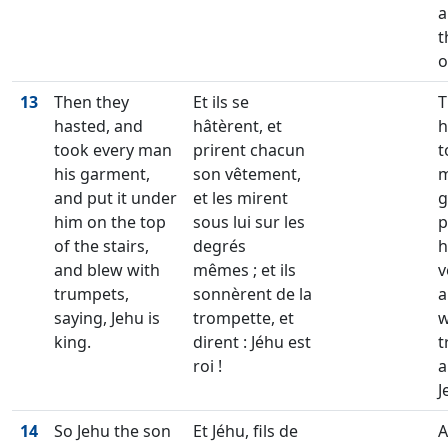
a
t
o
13
Then they
Et ils se
T
hasted, and
hâtèrent, et
h
took every man
prirent chacun
t
his garment,
son vêtement,
m
and put it under
et les mirent
g
him on the top
sous lui sur les
p
of the stairs,
degrés
h
and blew with
mêmes ; et ils
v
trumpets,
sonnèrent de la
a
saying, Jehu is
trompette, et
w
king.
dirent : Jéhu est
t
roi !
a
J
14
So Jehu the son
Et Jéhu, fils de
A