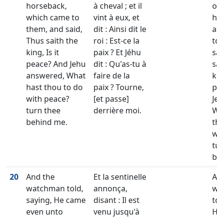
horseback,
à cheval ; et il
o
which came to
vint à eux, et
h
them, and said,
dit : Ainsi dit le
a
Thus saith the
roi : Est-ce la
t
king, Is it
paix ? Et Jéhu
s
peace? And Jehu
dit : Qu'as-tu à
s
answered, What
faire de la
k
hast thou to do
paix ? Tourne,
p
with peace?
[et passe]
J
turn thee
derrière moi.
W
behind me.
t
w
t
b
20
And the
Et la sentinelle
A
watchman told,
annonça,
w
saying, He came
disant : Il est
t
even unto
venu jusqu'à
H