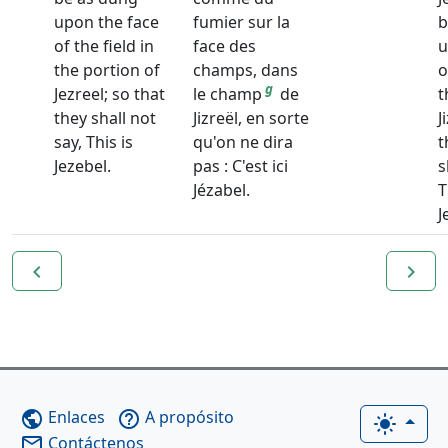
upon the face
fumier sur la
b
of the field in
face des
u
the portion of
champs, dans
o
g
Jezreel; so that
le champ
de
t
they shall not
Jizreël, en sorte
J
say, This is
qu'on ne dira
t
Jezebel.
pas : C'est ici
s
Jézabel.
T
J
navigate_before
navigate_next
Enlaces
A propósito
public
help_outline
light_mode
Contáctenos
mail_outline