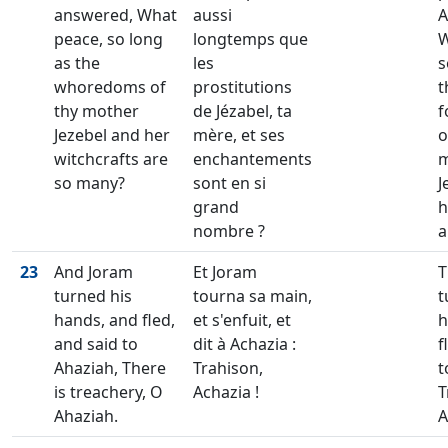
answered, What
aussi
A
peace, so long
longtemps que
W
as the
les
s
whoredoms of
prostitutions
t
thy mother
de Jézabel, ta
f
Jezebel and her
mère, et ses
o
witchcrafts are
enchantements
m
so many?
sont en si
J
grand
h
nombre ?
a
23
And Joram
Et Joram
T
turned his
tourna sa main,
t
hands, and fled,
et s'enfuit, et
h
and said to
dit à Achazia :
f
Ahaziah, There
Trahison,
t
is treachery, O
Achazia !
T
Ahaziah.
A