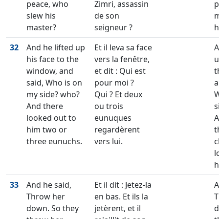
peace, who
Zimri, assassin
p
slew his
de son
m
master?
seigneur ?
h
32
And he lifted up
Et il leva sa face
A
his face to the
vers la fenêtre,
u
window, and
et dit : Qui est
t
said, Who is on
pour moi ?
a
my side? who?
Qui ? Et deux
W
And there
ou trois
s
looked out to
eunuques
A
him two or
regardèrent
t
three eunuchs.
vers lui.
c
l
h
33
And he said,
Et il dit : Jetez-la
A
Throw her
en bas. Et ils la
T
down. So they
jetèrent, et il
d