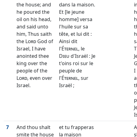
the house; and
dans la maison.
i
he poured the
Et [le jeune
h
oil on his head,
homme] versa
h
and said unto
l'huile sur sa
t
him, Thus saith
tête, et lui dit :
h
the
Lord
God of
Ainsi dit
s
Israel, I have
l'
Éternel
, le
T
anointed thee
Dieu
d'Israël : Je
J
king over the
t'oins roi sur le
G
people of the
peuple de
I
Lord
, even over
l'
Éternel
, sur
a
Israel.
Israël ;
t
o
p
J
I
7
And thou shalt
et tu frapperas
A
smite the house
la maison
s