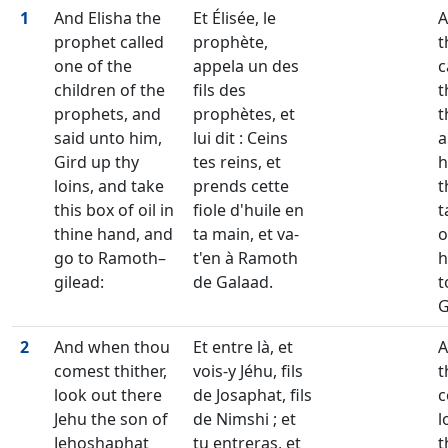
1
And Elisha the
Et Élisée, le
A
prophet called
prophète,
t
one of the
appela un des
c
children of the
fils des
t
prophets, and
prophètes, et
t
said unto him,
lui dit : Ceins
a
Gird up thy
tes reins, et
h
loins, and take
prends cette
t
this box of oil in
fiole d'huile en
t
thine hand, and
ta main, et va-
o
go to Ramoth–
t'en à Ramoth
h
gilead:
de Galaad.
t
G
2
And when thou
Et entre là, et
A
comest thither,
vois-y Jéhu, fils
t
look out there
de Josaphat, fils
c
Jehu the son of
de Nimshi ; et
l
Jehoshaphat
tu entreras, et
t