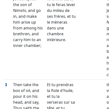
the son of
tu le feras lever
t
Nimshi, and go
du milieu de
J
in, and make
ses frères, et tu
s
him arise up
le mèneras
N
from among his
dans une
g
brethren, and
chambre
m
carry him to an
intérieure.
r
inner chamber;
a
b
a
h
i
c
3
Then take the
Et tu prendras
t
box of oil, and
la fiole d'huile,
v
pour it on his
et tu la
a
head, and say,
verseras sur sa
o
Thus saith the
tête, et tu
a