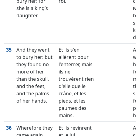
bury her: for
roi.
c
she is a king’s
daughter.
b
s
k
d
35
And they went
Et ils s'en
A
to bury her: but
allèrent pour
w
they found no
l'enterrer, mais
h
more of her
ils ne
f
than the skull,
trouvèrent rien
m
and the feet,
d'elle que le
t
and the palms
crâne, et les
s
of her hands.
pieds, et les
f
paumes des
p
mains.
h
36
Wherefore they
Et ils revinrent
A
came again,
et le lui
c