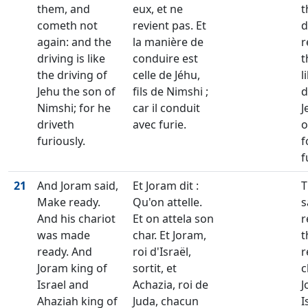
them, and
eux, et ne
t
cometh not
revient pas. Et
d
again: and the
la manière de
r
driving is like
conduire est
t
the driving of
celle de Jéhu,
l
Jehu the son of
fils de Nimshi ;
d
Nimshi; for he
car il conduit
J
driveth
avec furie.
o
furiously.
f
f
21
And Joram said,
Et Joram dit :
T
Make ready.
Qu'on attelle.
s
And his chariot
Et on attela son
r
was made
char. Et Joram,
t
ready. And
roi d'Israël,
r
Joram king of
sortit, et
c
Israel and
Achazia, roi de
J
Ahaziah king of
Juda, chacun
I