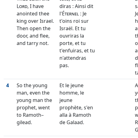
Lord
, I have
diras : Ainsi dit
s
anointed thee
l'
Éternel
: Je
J
king over Israel.
t'oins roi sur
h
Then open the
Israël. Et tu
a
door, and flee,
ouvriras la
t
and tarry not.
porte, et tu
o
t'enfuiras, et tu
a
n'attendras
d
pas.
f
t
4
So the young
Et le jeune
A
man, even the
homme, le
y
young man the
jeune
t
prophet, went
prophète, s'en
p
to Ramoth–
alla à Ramoth
w
gilead.
de Galaad.
R
G