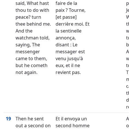
said, What hast
faire de la
p
thou to do with
paix ? Tourne,
J
peace? turn
[et passe]
W
thee behind me.
derrière moi. Et
t
And the
la sentinelle
w
watchman told,
annonça,
t
saying, The
disant : Le
b
messenger
messager est
A
came to them,
venu jusqu'à
w
but he cometh
eux, et il ne
t
not again.
revient pas.
T
m
c
t
d
r
19
Then he sent
Et il envoya un
A
out a second on
second homme
o