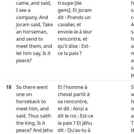
came, and said,
troupe [de
h
I see a
gens]. Et Joram
s
company. And
dit : Prends un
c
Joram said, Take
cavalier, et
A
an horseman,
envoie-le à leur
s
and send to
rencontre, et
h
meet them, and
qu'il dise : Est-
a
let him say, Is it
ce la paix ?
m
peace?
a
s
p
18
So there went
Et l'homme à
S
one on
cheval partit à
w
horseback to
sa rencontre,
h
meet him, and
et dit : Ainsi a
m
said, Thus saith
dit le roi : Est-ce
a
the king, Is it
la paix ? Et Jéhu
T
peace? And Jehu
dit : Qu'as-tu à
t