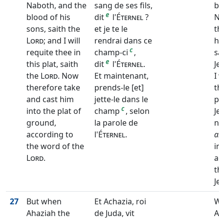
Naboth, and the
sang de ses fils,
b
e
blood of his
dit
l'
Éternel
?
N
sons, saith the
et je te le
t
Lord
; and I will
rendrai dans ce
h
c
requite thee in
champ-ci
,
s
e
this plat, saith
dit
l'
Éternel
.
J
the
Lord
. Now
Et maintenant,
I
therefore take
prends-le [et]
t
and cast him
jette-le dans le
p
c
into the plat of
champ
, selon
J
ground,
la parole de
n
according to
l'
Éternel
.
a
the word of the
i
Lord
.
a
t
J
27
But when
Et Achazia, roi
Ahaziah the
de Juda, vit
A