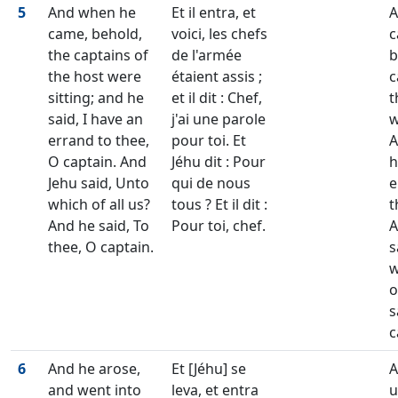
5
And when he
Et il entra, et
A
came, behold,
voici, les chefs
c
the captains of
de l'armée
b
the host were
étaient assis ;
c
sitting; and he
et il dit : Chef,
t
said, I have an
j'ai une parole
w
errand to thee,
pour toi. Et
A
O captain. And
Jéhu dit : Pour
h
Jehu said, Unto
qui de nous
e
which of all us?
tous ? Et il dit :
t
And he said, To
Pour toi, chef.
A
thee, O captain.
s
w
o
s
c
6
And he arose,
Et [Jéhu] se
A
and went into
leva, et entra
u