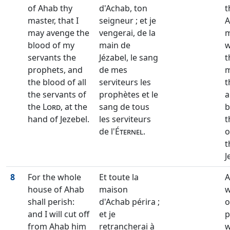
of Ahab thy
d'Achab, ton
t
master, that I
seigneur ; et je
A
may avenge the
vengerai, de la
m
blood of my
main de
w
servants the
Jézabel, le sang
t
prophets, and
de mes
m
the blood of all
serviteurs les
t
the servants of
prophètes et le
a
the
Lord
, at the
sang de tous
b
hand of Jezebel.
les serviteurs
t
de l'
Éternel
.
o
t
J
8
For the whole
Et toute la
A
house of Ahab
maison
w
shall perish:
d'Achab périra ;
o
and I will cut off
et je
p
from Ahab him
retrancherai à
w