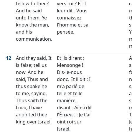
fellow to thee?
vers toi ? Et il
c
And he said
leur dit : Vous
m
unto them, Ye
connaissez
t
know the man,
l'homme et sa
s
and his
pensée.
Y
communication.
m
m
12
And they said, It
Et ils dirent :
A
is false; tell us
Mensonge !
s
now. And he
Dis-le-nous
f
said, Thus and
donc. Et il dit : Il
n
thus spake he
m'a parlé de
s
to me, saying,
telle et telle
a
Thus saith the
manière,
s
Lord
, I have
disant : Ainsi dit
m
anointed thee
l'
Éternel
: Je t'ai
T
king over Israel.
oint roi sur
J
Israël.
h