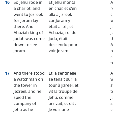
16
So Jehu rode in
Et Jéhu monta
A
a chariot, and
en char, et s'en
r
went to Jezreel;
alla à Jizreël,
c
for Joram lay
car Joram y
w
there. And
était alité ; et
J
Ahaziah king of
Achazia, roi de
J
Judah was come
Juda, était
t
down to see
descendu pour
A
Joram.
voir Joram.
o
c
t
17
And there stood
Et la sentinelle
A
a watchman on
se tenait sur la
w
the tower in
tour à Jizreël, et
s
Jezreel, and he
vit la troupe de
t
spied the
Jéhu, comme il
J
company of
arrivait, et dit :
s
Jehu as he
Je vois une
c