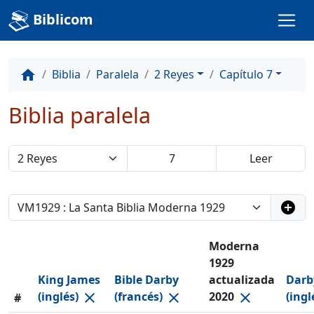
Biblicom
Biblia
Paralela
2 Reyes
Capítulo 7
home
Biblia paralela
add_circle
Moderna
1929
King James
Bible Darby
actualizada
Darb
(inglés)
(francés)
2020
(ingl
close
close
close
#