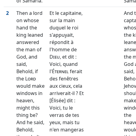
of Samaria.
Sama
2
Then a lord
Et le capitaine,
And 
on whose
sur la main
capta
hand the
duquel le roi
whos
king leaned
s'appuyait,
the k
answered
répondit à
lean
the man of
l'homme de
answ
God, and
Dieu
, et dit :
the 
said,
Voici, quand
God 
Behold, if
l'
Éternel
ferait
said,
the
Lord
des fenêtres
Behol
would make
aux cieux, cela
Jeho
windows in
arriverait-il ? Et
shou
heaven,
[Élisée] dit :
mak
might this
Voici, tu le
wind
thing be?
verras de tes
the
And he said,
yeux, mais tu
heav
Behold,
n'en mangeras
would