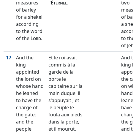
measures
l'
Éternel
.
two
of barley
meas
for a shekel,
of ba
according
a she
to the word
acco
of the
Lord
.
to t
of Je
17
And the
Et le roi avait
And 
king
commis à la
king
appointed
garde de la
appo
the lord on
porte le
the c
whose hand
capitaine sur la
on w
he leaned
main duquel il
hand
to have the
s'appuyait ; et
leane
charge of
le peuple le
have
the gate:
foula aux pieds
char
and the
dans la porte,
the g
people
et il mourut,
and 