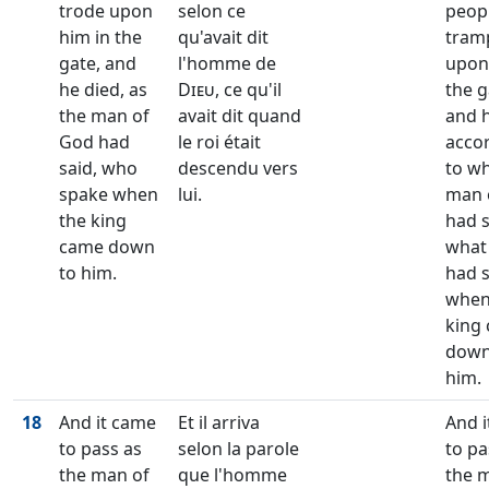
trode upon
selon ce
peop
him in the
qu'avait dit
tram
gate, and
l'homme de
upon
he died, as
Dieu
, ce qu'il
the g
the man of
avait dit quand
and h
God had
le roi était
acco
said, who
descendu vers
to wh
spake when
lui.
man 
the king
had s
came down
what
to him.
had s
when
king
down
him.
18
And it came
Et il arriva
And 
to pass as
selon la parole
to pa
the man of
que l'homme
the 