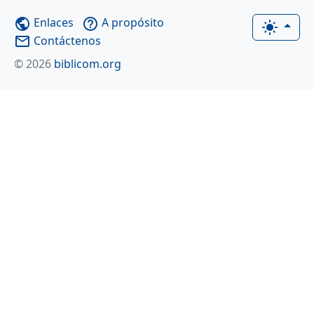
Enlaces
A propósito
public
help_outline
light_mode
Contáctenos
mail_outline
© 2026
biblicom.org