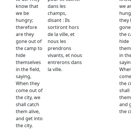
know that
dans les
we a
we be
champs,
hung
hungry;
disant : Ils
they
therefore
sortiront hors
gone
are they
de la ville, et
the 
gone out of
nous les
hide
the camp to
prendrons
them
hide
vivants, et nous
in the
themselves
entrerons dans
sayin
in the field,
la ville.
When
saying,
come
When they
the c
come out of
shall
the city, we
them 
shall catch
and g
them alive,
the ci
and get into
the city.