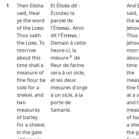
1
Then Elisha
Et Élisée dit :
And E
said, Hear
Écoutez la
said,
ye the word
parole de
the 
of the
Lord
;
l'
Éternel
. Ainsi
Jehov
Thus saith
dit l'
Éternel
:
Thus 
the
Lord
, To
Demain à cette
Jehov
morrow
heure-ci, la
mor
a
about this
mesure
de
about
time shall a
fleur de farine
time 
measure of
sera à un sicle,
the
fine flour be
et les deux
meas
sold for a
mesures d'orge
fine 
shekel, and
à un sicle, à la
at a 
two
porte de
and 
measures
Samarie.
meas
of barley
of ba
for a shekel,
a she
in the gate
the g