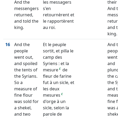
And the
les messagers
their
messengers
s'en
And 
returned,
retournèrent et
mess
and told the
le rapportèrent
retu
king.
au roi.
and t
king.
16
And the
Et le peuple
And 
people
sortit, et pilla le
peop
went out,
camp des
went
and spoiled
Syriens : et la
and
c
the tents of
mesure
de
plun
the Syrians.
fleur de farine
the 
So a
fut à un sicle, et
the S
measure of
les deux
and 
c
fine flour
mesures
meas
was sold for
d'orge à un
fine 
a shekel,
sicle, selon la
was a
and two
parole de
sheke