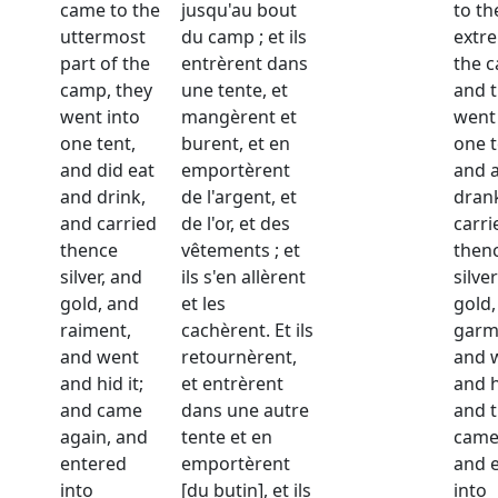
came to the
jusqu'au bout
to th
uttermost
du camp ; et ils
extre
part of the
entrèrent dans
the 
camp, they
une tente, et
and 
went into
mangèrent et
went 
one tent,
burent, et en
one t
and did eat
emportèrent
and 
and drink,
de l'argent, et
dran
and carried
de l'or, et des
carri
thence
vêtements ; et
then
silver, and
ils s'en allèrent
silve
gold, and
et les
gold,
raiment,
cachèrent. Et ils
garm
and went
retournèrent,
and 
and hid it;
et entrèrent
and h
and came
dans une autre
and 
again, and
tente et en
came
entered
emportèrent
and 
into
[du butin], et ils
into