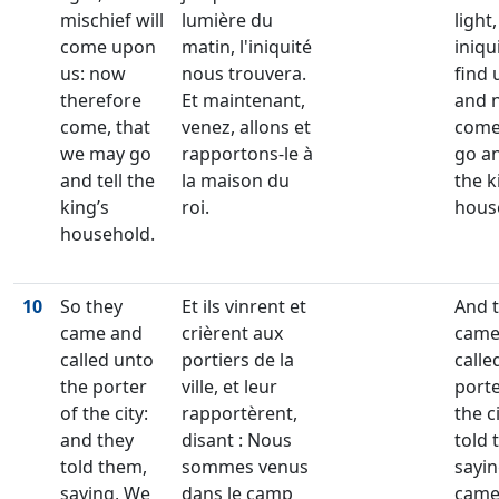
mischief will
lumière du
light
come upon
matin, l'iniquité
iniqui
us: now
nous trouvera.
find 
therefore
Et maintenant,
and 
come, that
venez, allons et
come,
we may go
rapportons-le à
go an
and tell the
la maison du
the k
king’s
roi.
hous
household.
10
So they
Et ils vinrent et
And 
came and
crièrent aux
came
called unto
portiers de la
calle
the porter
ville, et leur
porte
of the city:
rapportèrent,
the c
and they
disant : Nous
told
told them,
sommes venus
sayi
saying, We
dans le camp
came