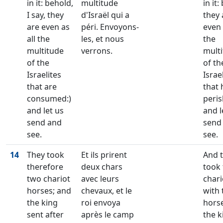
in it: behold,
multitude
in it:
I say, they
d'Israël qui a
they 
are even as
péri. Envoyons-
even 
all the
les, et nous
the
multitude
verrons.
mult
of the
of th
Israelites
Israe
that are
that 
consumed:)
peris
and let us
and l
send and
send
see.
see.
14
They took
Et ils prirent
And 
therefore
deux chars
took
two chariot
avec leurs
chari
horses; and
chevaux, et le
with 
the king
roi envoya
hors
sent after
après le camp
the k