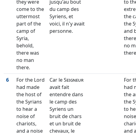
they were
jusqu'au bout
to th
come to the
du camp des
extre
uttermost
Syriens, et
the 
part of the
voici, il n'y avait
the S
camp of
personne.
and 
Syria,
ther
behold,
no m
there was
there
no man
there.
6
For the Lord
Car le
Seigneur
For t
had made
avait fait
had 
the host of
entendre dans
the a
the Syrians
le camp des
the S
to hear a
Syriens un
to he
noise of
bruit de chars
noise
chariots,
et un bruit de
chari
and a noise
chevaux, le
and a