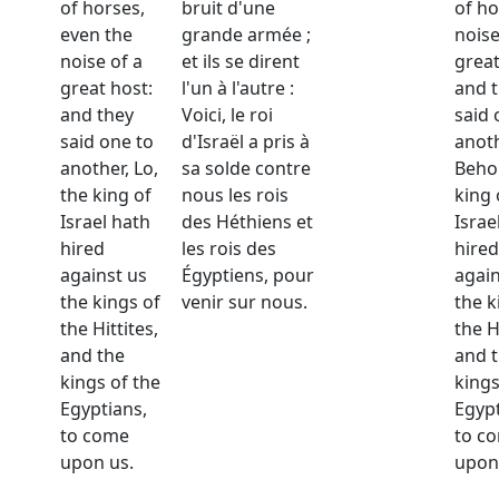
of horses,
bruit d'une
of ho
even the
grande armée ;
noise
noise of a
et ils se dirent
great
great host:
l'un à l'autre :
and 
and they
Voici, le roi
said 
said one to
d'Israël a pris à
anoth
another, Lo,
sa solde contre
Behol
the king of
nous les rois
king 
Israel hath
des Héthiens et
Israe
hired
les rois des
hired
against us
Égyptiens, pour
again
the kings of
venir sur nous.
the k
the Hittites,
the H
and the
and 
kings of the
kings
Egyptians,
Egypt
to come
to c
upon us.
upon