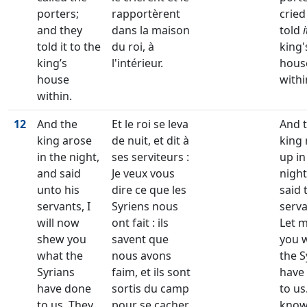
porters;
rapportèrent
crie
and they
dans la maison
told
i
told it to the
du roi, à
king'
king’s
l'intérieur.
hous
house
withi
within.
12
And the
Et le roi se leva
And 
king arose
de nuit, et dit à
king 
in the night,
ses serviteurs :
up in
and said
Je veux vous
nigh
unto his
dire ce que les
said 
servants, I
Syriens nous
serva
will now
ont fait : ils
Let m
shew you
savent que
you 
what the
nous avons
the S
Syrians
faim, et ils sont
have
have done
sortis du camp
to us
to us. They
pour se cacher
know