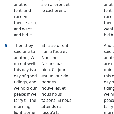
another
s'en allèrent et
anot
tent, and
le cachèrent.
tent,
carried
carri
thence also,
then
and went
went
and hid it.
hid
it
9
Then they
Et ils se dirent
And 
said one to
l'un à l'autre :
said 
another, We
Nous ne
anot
do not well:
faisons pas
are n
this day is a
bien. Ce jour
doing
day of good
est un jour de
this 
tidings, and
bonnes
day 
we hold our
nouvelles, et
tidin
peace: if we
nous nous
we h
tarry till the
taisons. Si nous
peace
morning
attendons
tarry 
light, some
jusqu'à la
morn