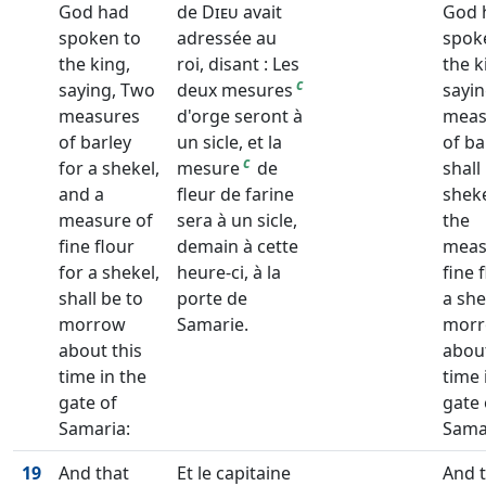
God had
de
Dieu
avait
God 
spoken to
adressée au
spok
the king,
roi, disant : Les
the k
c
saying, Two
deux mesures
sayi
measures
d'orge seront à
meas
of barley
un sicle, et la
of ba
c
for a shekel,
mesure
de
shall
and a
fleur de farine
sheke
measure of
sera à un sicle,
the
fine flour
demain à cette
meas
for a shekel,
heure-ci, à la
fine 
shall be to
porte de
a she
morrow
Samarie.
mor
about this
about
time in the
time 
gate of
gate 
Samaria:
Sama
19
And that
Et le capitaine
And 