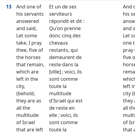
13
And one of
Et un de ses
And 
his servants
serviteurs
his s
answered
répondit et dit :
answ
and said,
Qu'on prenne
and s
Let some
donc cinq des
Let 
take, I pray
chevaux
one t
thee, five of
restants, qui
pray 
the horses
demeurent de
five 
that remain,
reste dans la
horse
which are
[ville] ; voici, ils
rema
left in the
sont comme
whic
city,
toute la
left i
(behold,
multitude
city 
they are as
d'Israël qui est
they 
all the
de reste en
all th
multitude
elle ; voici, ils
mult
of Israel
sont comme
of Is
that are left
toute la
that 