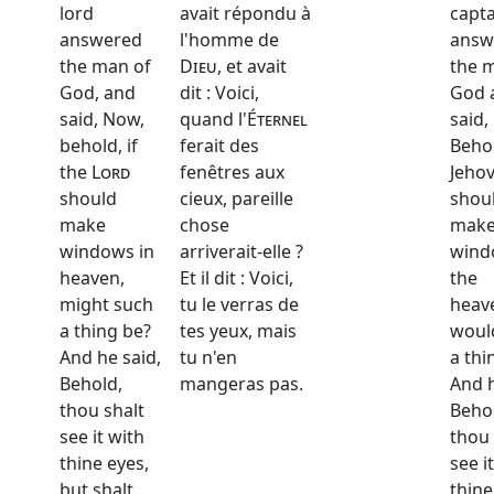
lord
avait répondu à
capta
answered
l'homme de
answ
the man of
Dieu
, et avait
the 
God, and
dit : Voici,
God 
said, Now,
quand l'
Éternel
said,
behold, if
ferait des
Behol
the
Lord
fenêtres aux
Jeho
should
cieux, pareille
shou
make
chose
mak
windows in
arriverait-elle ?
wind
heaven,
Et il dit : Voici,
the
might such
tu le verras de
heav
a thing be?
tes yeux, mais
woul
And he said,
tu n'en
a thi
Behold,
mangeras pas.
And h
thou shalt
Beho
see it with
thou 
thine eyes,
see i
but shalt
thine