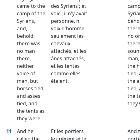
came to the
des Syriens ; et
camp
camp of the
voici, il n'y avait
Syria
Syrians,
personne, ni
beho
and,
voix d'homme,
ther
behold,
seulement les
no o
there was
chevaux
there
no man
attachés, et les
soun
there,
ânes attachés,
man,
neither
et les tentes
the 
voice of
comme elles
tied,
man, but
étaient.
the a
horses tied,
tied,
and asses
the t
tied, and
they 
the tents as
they were.
11
And he
Et les portiers
And 
called the
le crièrent et le
port