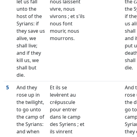
let us fall
nous laissent
the 
unto the
vivre, nous
the S
host of the
vivrons ; et s'ils
if th
Syrians: if
nous font
us al
they save us
mourir, nous
shall 
alive, we
mourrons.
and i
shall live;
put u
and if they
deat
kill us, we
shall
shall but
die.
die.
5
And they
Et ils se
And 
rose up in
levèrent au
rose 
the twilight,
crépuscule
the d
to go unto
pour entrer
go to
the camp of
dans le camp
camp
the Syrians:
des Syriens ; et
Syria
and when
ils vinrent
they