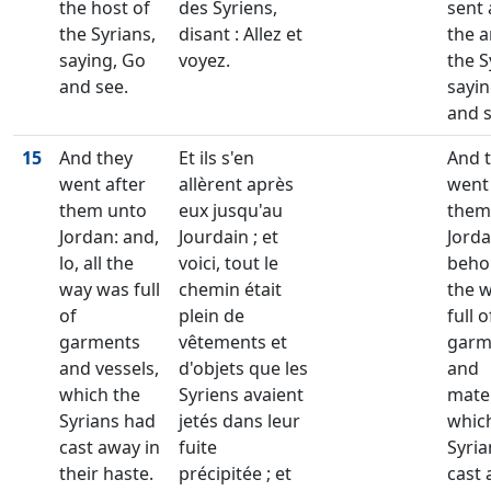
the host of
des Syriens,
sent 
the Syrians,
disant : Allez et
the a
saying, Go
voyez.
the S
and see.
sayin
and s
15
And they
Et ils s'en
And 
went after
allèrent après
went 
them unto
eux jusqu'au
them
Jordan: and,
Jourdain ; et
Jorda
lo, all the
voici, tout le
behol
way was full
chemin était
the 
of
plein de
full o
garments
vêtements et
garm
and vessels,
d'objets que les
and
which the
Syriens avaient
mater
Syrians had
jetés dans leur
whic
cast away in
fuite
Syria
their haste.
précipitée ; et
cast 