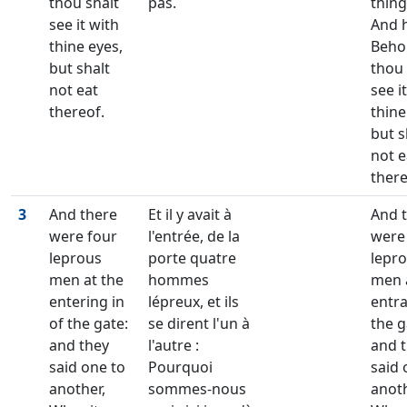
thou shalt
pas.
thing
see it with
And h
thine eyes,
Beho
but shalt
thou 
not eat
see i
thereof.
thine
but s
not e
there
3
And there
Et il y avait à
And 
were four
l'entrée, de la
were
leprous
porte quatre
lepr
men at the
hommes
men 
entering in
lépreux, et ils
entra
of the gate:
se dirent l'un à
the g
and they
l'autre :
and 
said one to
Pourquoi
said 
another,
sommes-nous
anoth