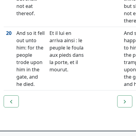
not eat
but s
thereof.
not e
there
20
And so it fell
Et il lui en
And s
out unto
arriva ainsi : le
happ
him: for the
peuple le foula
to hi
people
aux pieds dans
the 
trode upon
la porte, et il
tram
him in the
mourut.
upon
gate, and
the g
he died.
and h
navigate_before
navigate_next