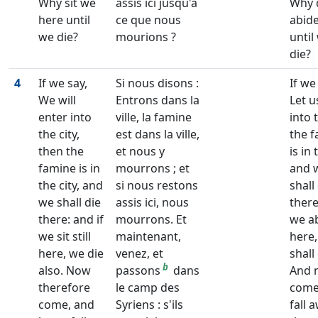
Why sit we
assis ici jusqu'à
Why 
here until
ce que nous
abid
we die?
mourions ?
until
die?
4
If we say,
Si nous disons :
If we
We will
Entrons dans la
Let u
enter into
ville, la famine
into t
the city,
est dans la ville,
the 
then the
et nous y
is in 
famine is in
mourrons ; et
and 
the city, and
si nous restons
shall
we shall die
assis ici, nous
there
there: and if
mourrons. Et
we a
we sit still
maintenant,
here
here, we die
venez, et
shall 
b
also. Now
passons
dans
And 
therefore
le camp des
come,
come, and
Syriens : s'ils
fall 