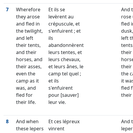
7
Wherefore
Et ils se
And 
they arose
levèrent au
rose
and fled in
crépuscule, et
fled 
the twilight,
s'enfuirent ; et
dusk
and left
ils
left t
their tents,
abandonnèrent
tents
and their
leurs tentes, et
their
horses, and
leurs chevaux,
hors
their asses,
et leurs ânes, le
their
even the
camp tel quel ;
the 
camp as it
et ils
it wa
was, and
s'enfuirent
fled 
fled for
pour [sauver]
their 
their life.
leur vie.
8
And when
Et ces lépreux
And 
these lepers
vinrent
lepe