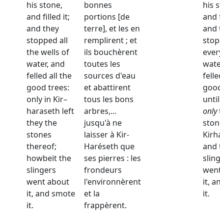
his stone,
bonnes
his 
and filled it;
portions [de
and f
and they
terre], et les en
and 
stopped all
remplirent ; et
sto
the wells of
ils bouchèrent
ever
water, and
toutes les
wate
felled all the
sources d'eau
fell
good trees:
et abattirent
good
only in Kir–
tous les bons
until
haraseth left
arbres,…
only
they the
jusqu'à ne
ston
stones
laisser à Kir-
Kirh
thereof;
Haréseth que
and 
howbeit the
ses pierres : les
slin
slingers
frondeurs
went
went about
l'environnèrent
it, 
it, and smote
et la
it.
it.
frappèrent.