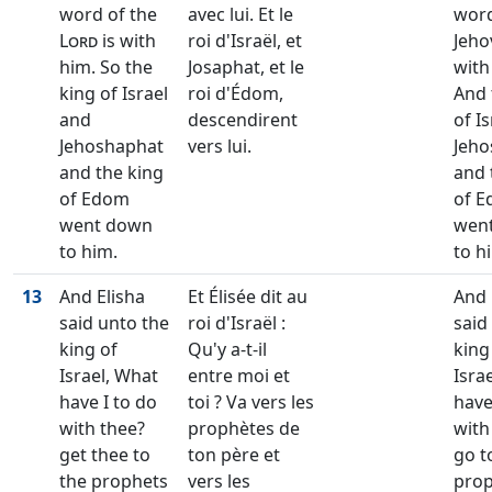
word of the
avec lui. Et le
word
Lord
is with
roi d'Israël, et
Jeho
him. So the
Josaphat, et le
with
king of Israel
roi d'Édom,
And 
and
descendirent
of I
Jehoshaphat
vers lui.
Jeho
and the king
and 
of Edom
of 
went down
wen
to him.
to h
13
And Elisha
Et Élisée dit au
And 
said unto the
roi d'Israël :
said
king of
Qu'y a-t-il
king
Israel, What
entre moi et
Isra
have I to do
toi ? Va vers les
have
with thee?
prophètes de
with
get thee to
ton père et
go t
the prophets
vers les
prop