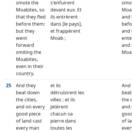
smote the
s'enfuirent
smot
Moabites, so
devant eux. Et
Moab
that they fled
ils entrèrent
and 
before them:
dans [le pays],
befo
but they
et frappèrent
and 
went
Moab ;
ente
forward
and
smiting the
Moa
Moabites,
even in their
country.
25
And they
et ils
And 
beat down
détruisirent les
bea
the cities,
villes ; et ils
the c
and on every
jetèrent
and 
good piece
chacun sa
good
of land cast
pierre dans
of l
every man
toutes les
eve