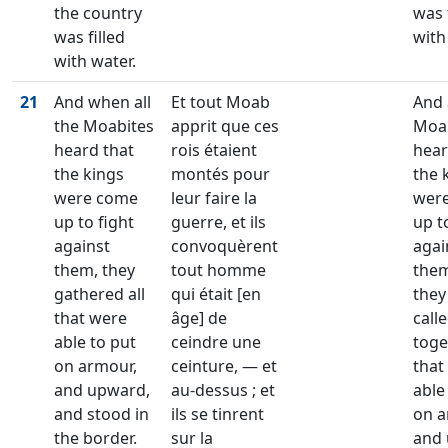
the country
was 
was filled
with
with water.
21
And when all
Et tout Moab
And 
the Moabites
apprit que ces
Moa
heard that
rois étaient
hear
the kings
montés pour
the 
were come
leur faire la
wer
up to fight
guerre, et ils
up t
against
convoquèrent
agai
them, they
tout homme
them
gathered all
qui était [en
they
that were
âge] de
call
able to put
ceindre une
toget
on armour,
ceinture, — et
that
and upward,
au-dessus ; et
able
and stood in
ils se tinrent
on a
the border.
sur la
and 