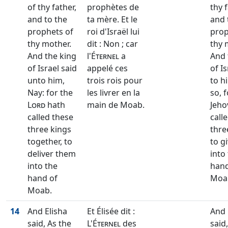
of thy father,
prophètes de
thy 
and to the
ta mère. Et le
and 
prophets of
roi d'Israël lui
prop
thy mother.
dit : Non ; car
thy 
And the king
l'
Éternel
a
And 
of Israel said
appelé ces
of Is
unto him,
trois rois pour
to h
Nay: for the
les livrer en la
so, f
Lord
hath
main de Moab.
Jeho
called these
call
three kings
thre
together, to
to g
deliver them
into
into the
hand
hand of
Moa
Moab.
14
And Elisha
Et Élisée dit :
And 
said, As the
L'
Éternel
des
said