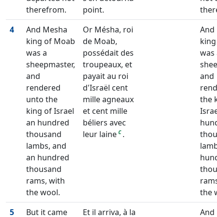
therefrom.
point.
ther
4
And Mesha
Or Mésha, roi
And
king of Moab
de Moab,
king
was a
possédait des
was 
sheepmaster,
troupeaux, et
shee
and
payait au roi
and
rendered
d'Israël cent
rend
unto the
mille agneaux
the 
king of Israel
et cent mille
Israe
an hundred
béliers avec
hun
c
thousand
leur laine
.
tho
lambs, and
lamb
an hundred
hun
thousand
tho
rams, with
rams
the wool.
the 
5
But it came
Et il arriva, à la
And 