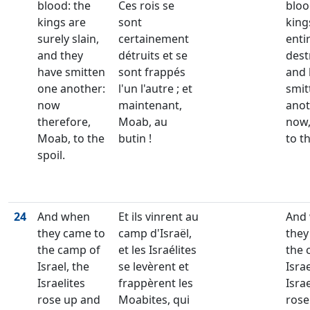
blood: the
Ces rois se
bloo
kings are
sont
king
surely slain,
certainement
enti
and they
détruits et se
dest
have smitten
sont frappés
and 
one another:
l'un l'autre ; et
smit
now
maintenant,
anot
therefore,
Moab, au
now
Moab, to the
butin !
to th
spoil.
24
And when
Et ils vinrent au
And
they came to
camp d'Israël,
they
the camp of
et les Israélites
the 
Israel, the
se levèrent et
Israe
Israelites
frappèrent les
Israe
rose up and
Moabites, qui
rose