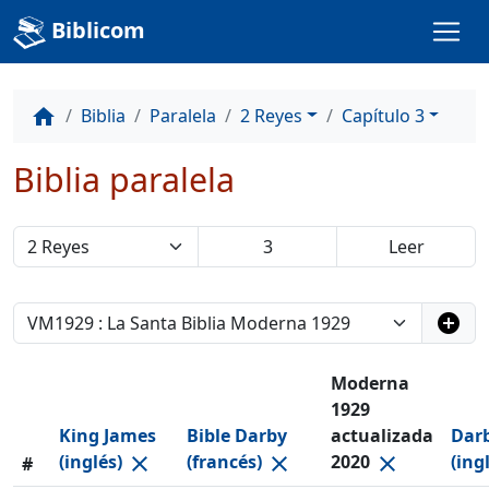
Biblicom
Biblia
Paralela
2 Reyes
Capítulo 3
home
Biblia paralela
add_circle
Moderna
1929
King James
Bible Darby
actualizada
Darb
(inglés)
(francés)
2020
(ing
close
close
close
#