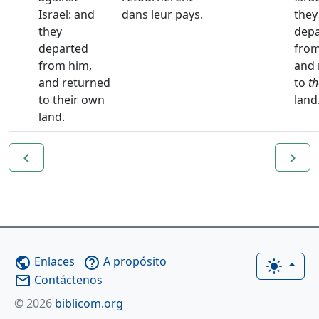
Israel: and
dans leur pays.
they
they
depa
departed
from
from him,
and 
and returned
to
th
to their own
land
land.
navigate_before
navigate_next
Enlaces
A propósito
public
help_outline
light_mode
Contáctenos
mail_outline
© 2026
biblicom.org