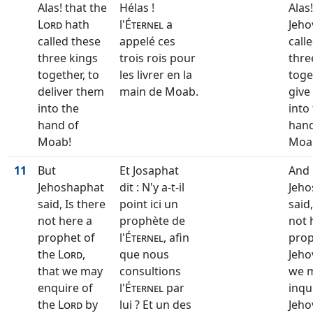
Alas! that the
Hélas !
Alas!
Lord
hath
l'
Éternel
a
Jeho
called these
appelé ces
call
three kings
trois rois pour
thre
together, to
les livrer en la
toge
deliver them
main de Moab.
give
into the
into
hand of
hand
Moab!
Moa
11
But
Et Josaphat
And
Jehoshaphat
dit : N'y a-t-il
Jeho
said, Is there
point ici un
said,
not here a
prophète de
not 
prophet of
l'
Éternel
, afin
prop
the
Lord
,
que nous
Jeho
that we may
consultions
we 
enquire of
l'
Éternel
par
inqu
the
Lord
by
lui ? Et un des
Jeho