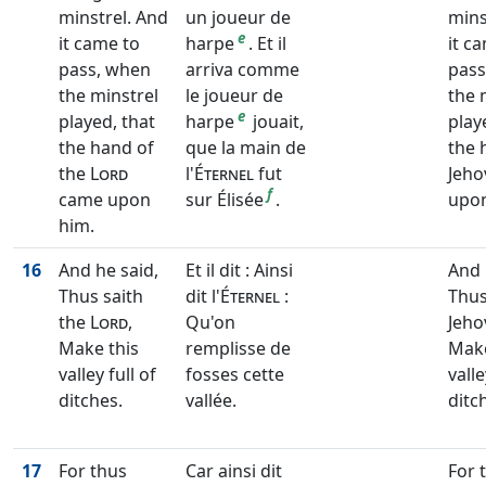
minstrel. And
un joueur de
mins
e
it came to
harpe
. Et il
it c
pass, when
arriva comme
pas
the minstrel
le joueur de
the 
e
played, that
harpe
jouait,
play
the hand of
que la main de
the 
the
Lord
l'
Éternel
fut
Jeho
f
came upon
sur Élisée
.
upon
him.
16
And he said,
Et il dit : Ainsi
And 
Thus saith
dit l'
Éternel
:
Thus
the
Lord
,
Qu'on
Jeho
Make this
remplisse de
Make
valley full of
fosses cette
valle
ditches.
vallée.
ditc
17
For thus
Car ainsi dit
For 