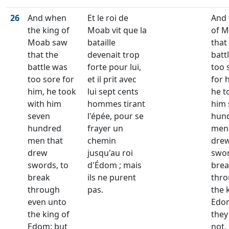
26
And when
Et le roi de
And 
the king of
Moab vit que la
of 
Moab saw
bataille
that
that the
devenait trop
batt
battle was
forte pour lui,
too 
too sore for
et il prit avec
for 
him, he took
lui sept cents
he t
with him
hommes tirant
him 
seven
l'épée, pour se
hun
hundred
frayer un
men 
men that
chemin
dre
drew
jusqu'au roi
swor
swords, to
d'Édom ; mais
bre
break
ils ne purent
thro
through
pas.
the 
even unto
Edom
the king of
they
Edom: but
not.