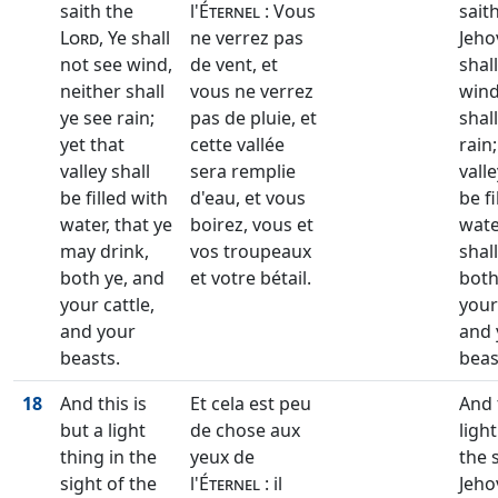
saith the
l'
Éternel
: Vous
sait
Lord
, Ye shall
ne verrez pas
Jeho
not see wind,
de vent, et
shal
neither shall
vous ne verrez
wind
ye see rain;
pas de pluie, et
shal
yet that
cette vallée
rain;
valley shall
sera remplie
valle
be filled with
d'eau, et vous
be fi
water, that ye
boirez, vous et
wate
may drink,
vos troupeaux
shall
both ye, and
et votre bétail.
both
your cattle,
your
and your
and 
beasts.
beas
18
And this is
Et cela est peu
And t
but a light
de chose aux
light
thing in the
yeux de
the 
sight of the
l'
Éternel
: il
Jeho