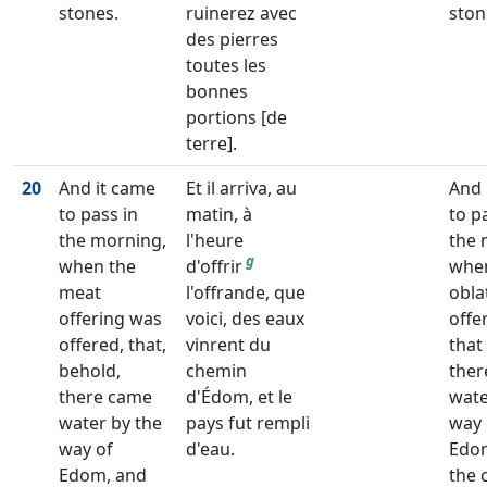
stones.
ruinerez avec
ston
des pierres
toutes les
bonnes
portions [de
terre].
20
And it came
Et il arriva, au
And 
to pass in
matin, à
to p
the morning,
l'heure
the 
g
when the
d'offrir
whe
meat
l'offrande, que
obla
offering was
voici, des eaux
offe
offered, that,
vinrent du
that
behold,
chemin
ther
there came
d'Édom, et le
wate
water by the
pays fut rempli
way 
way of
d'eau.
Edo
Edom, and
the 