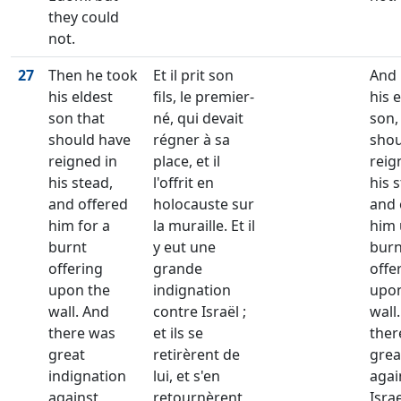
they could
not.
27
Then he took
Et il prit son
And 
his eldest
fils, le premier-
his 
son that
né, qui devait
son,
should have
régner à sa
shou
reigned in
place, et il
reig
his stead,
l'offrit en
his 
and offered
holocauste sur
and 
him for a
la muraille. Et il
him 
burnt
y eut une
burn
offering
grande
offe
upon the
indignation
upon
wall. And
contre Israël ;
wall
there was
et ils se
ther
great
retirèrent de
grea
indignation
lui, et s'en
agai
against
retournèrent
Isra