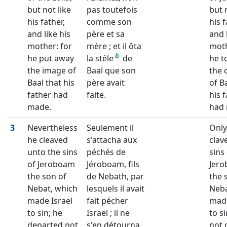
but not like
pas toutefois
but 
his father,
comme son
his f
and like his
père et sa
and 
mother: for
mère ; et il ôta
moth
b
he put away
la stèle
de
he t
the image of
Baal que son
the 
Baal that his
père avait
of B
father had
faite.
his 
made.
had
3
Nevertheless
Seulement il
Only
he cleaved
s'attacha aux
clav
unto the sins
péchés de
sins
of Jeroboam
Jéroboam, fils
Jer
the son of
de Nebath, par
the 
Nebat, which
lesquels il avait
Neb
made Israel
fait pécher
made
to sin; he
Israël ; il ne
to si
departed not
s'en détourna
not 