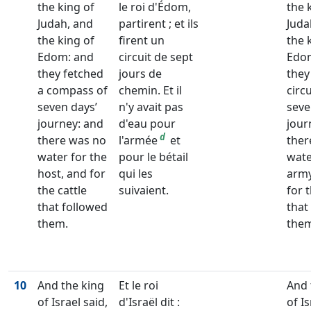
the king of
le roi d'Édom,
the 
Judah, and
partirent ; et ils
Juda
the king of
firent un
the 
Edom: and
circuit de sept
Edo
they fetched
jours de
they
a compass of
chemin. Et il
circu
seven days’
n'y avait pas
seve
journey: and
d'eau pour
jour
d
there was no
l'armée
et
ther
water for the
pour le bétail
wate
host, and for
qui les
army
the cattle
suivaient.
for t
that followed
that
them.
the
10
And the king
Et le roi
And 
of Israel said,
d'Israël dit :
of Is