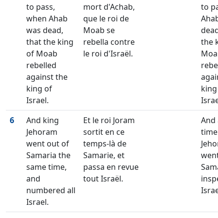
to pass,
mort d'Achab,
to p
when Ahab
que le roi de
Aha
was dead,
Moab se
dead
that the king
rebella contre
the 
of Moab
le roi d'Israël.
Moa
rebelled
rebe
against the
agai
king of
king
Israel.
Israe
6
And king
Et le roi Joram
And 
Jehoram
sortit en ce
time
went out of
temps-là de
Jeh
Samaria the
Samarie, et
went
same time,
passa en revue
Sama
and
tout Israël.
insp
numbered all
Israe
Israel.