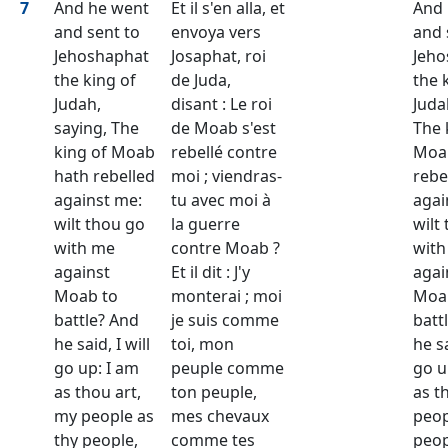
7
And he went
Et il s'en alla, et
And 
and sent to
envoya vers
and 
Jehoshaphat
Josaphat, roi
Jeho
the king of
de Juda,
the 
Judah,
disant : Le roi
Juda
saying, The
de Moab s'est
The 
king of Moab
rebellé contre
Moa
hath rebelled
moi ; viendras-
rebe
against me:
tu avec moi à
agai
wilt thou go
la guerre
wilt
with me
contre Moab ?
with
against
Et il dit : J'y
agai
Moab to
monterai ; moi
Moa
battle? And
je suis comme
batt
he said, I will
toi, mon
he sa
go up: I am
peuple comme
go u
as thou art,
ton peuple,
as t
my people as
mes chevaux
peop
thy people,
comme tes
peop