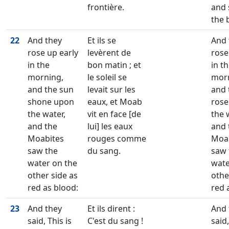
frontière.
and 
the 
22
And they
Et ils se
And 
rose up early
levèrent de
rose
in the
bon matin ; et
in t
morning,
le soleil se
morn
and the sun
levait sur les
and 
shone upon
eaux, et Moab
rose
the water,
vit en face [de
the 
and the
lui] les eaux
and 
Moabites
rouges comme
Moa
saw the
du sang.
saw 
water on the
wate
other side as
othe
red as blood:
red 
23
And they
Et ils dirent :
And 
said, This is
C'est du sang !
said,