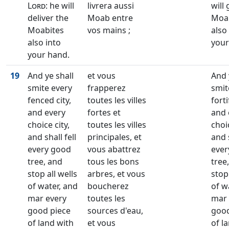
Lord
: he will
livrera aussi
will 
deliver the
Moab entre
Moa
Moabites
vos mains ;
also
also into
your
your hand.
19
And ye shall
et vous
And 
smite every
frapperez
smit
fenced city,
toutes les villes
forti
and every
fortes et
and 
choice city,
toutes les villes
choic
and shall fell
principales, et
and s
every good
vous abattrez
ever
tree, and
tous les bons
tree
stop all wells
arbres, et vous
stop 
of water, and
boucherez
of w
mar every
toutes les
mar 
good piece
sources d'eau,
good
of land with
et vous
of l