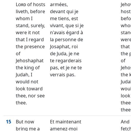
Lord
of hosts
armées,
Jeho
liveth, before
devant qui je
hosts
whom I
me tiens, est
befo
stand, surely,
vivant, que si je
who
were it not
n'avais égard à
stan
that I regard
la personne de
were
the presence
Josaphat, roi
that
of
de Juda, je ne
the 
Jehoshaphat
te regarderais
of
the king of
pas, et je ne te
Jeho
Judah, I
verrais pas.
the 
would not
Judah
look toward
woul
thee, nor see
look
thee.
thee
thee
15
But now
Et maintenant
And
bring me a
amenez-moi
fetc