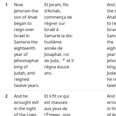
1
Now
Et Joram, fils
And
Jehoram the
d'Achab,
the 
son of Ahab
commença de
Aha
began to
régner sur
to r
reign over
Israël à
Israe
Israel in
Samarie la dix-
Sama
Samaria the
huitième
the
eighteenth
année de
eigh
year of
Josaphat, roi
year
a
Jehoshaphat
de Juda ;
et il
Jeho
king of
régna douze
king
Judah, and
ans.
Juda
reigned
he r
twelve years.
twel
2
And he
Et il fit ce qui
And
wrought evil
est mauvais
wrou
in the sight
aux yeux de
in t
of the
Lord
;
l'
Éternel
, non
of J