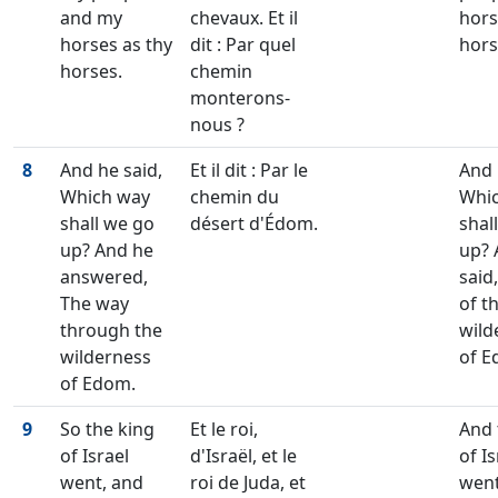
and my
chevaux. Et il
hors
horses as thy
dit : Par quel
hors
horses.
chemin
monterons-
nous ?
8
And he said,
Et il dit : Par le
And 
Which way
chemin du
Whi
shall we go
désert d'Édom.
shal
up? And he
up? 
answered,
said
The way
of t
through the
wild
wilderness
of E
of Edom.
9
So the king
Et le roi,
And 
of Israel
d'Israël, et le
of Is
went, and
roi de Juda, et
went