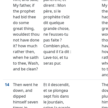
My father, if
dirent : Mon
My 
the prophet
père, si le
the
had bid thee
prophète t'eût
had
do some
dit quelque
th
great thing,
grande chose,
gre
wouldest thou
ne l'eusses-tu
wo
not have done
pas faite ?
tho
it? how much
Combien plus,
hav
rather then,
quand il t'a dit :
ho
when he saith
Lave-toi, et tu
rat
to thee, Wash,
seras pur.
whe
and be clean?
to 
and
14
Then went he
Et il descendit,
The
down, and
et se plongea
do
dipped
sept fois dans
pl
himself seven
le Jourdain,
him
times in
selon la parole
tim