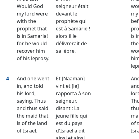
Would God
seigneur était
wou
my lord were
devant le
my 
with the
prophète qui
bef
prophet that
est à Samarie !
pro
is in Samaria!
alors il le
is 
for he would
délivrerait de
the
recover him
sa lèpre.
wou
of his leprosy.
him
lep
4
And one went
Et [Naaman]
And
in, and told
vint et [le]
and
his lord,
rapporta à son
lor
saying, Thus
seigneur,
Th
and thus said
disant : La
thu
the maid that
jeune fille qui
mai
is of the land
est du pays
of 
of Israel.
d'Israël a dit
Isr
ainsi et ainsi.