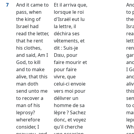
7
And it came to
Et il arriva que,
And
pass, when
lorsque le roi
to 
the king of
d'Israël eut lu
the
Israel had
la lettre, il
Isr
read the letter,
déchira ses
rea
that he rent
vêtements, et
let
his clothes,
dit : Suis-je
ren
and said, Am I
Dieu
, pour
gar
God, to kill
faire mourir et
and
and to make
pour faire
I Go
alive, that this
vivre, que
and
man doth
celui-ci envoie
ali
send unto me
vers moi pour
thi
to recover a
délivrer un
sen
man of his
homme de sa
to 
leprosy?
lèpre ? Sachez
man
wherefore
donc, et voyez
lep
consider, I
qu'il cherche
Wh