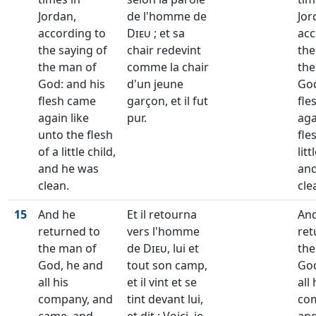
Jordan,
de l'homme de
Jor
according to
Dieu
; et sa
acc
the saying of
chair redevint
the
the man of
comme la chair
the
God: and his
d'un jeune
God
flesh came
garçon, et il fut
fle
again like
pur.
aga
unto the flesh
fle
of a little child,
litt
and he was
and
clean.
cle
15
And he
Et il retourna
An
returned to
vers l'homme
ret
the man of
de
Dieu
, lui et
the
God, he and
tout son camp,
God
all his
et il vint et se
all 
company, and
tint devant lui,
co