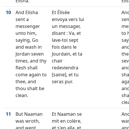
Elisha.
Eli
10
And Elisha
Et Élisée
And
sent a
envoya vers lui
sen
messenger
un messager,
me
unto him,
disant : Va, et
to 
saying, Go
lave-toi sept
say
and wash in
fois dans le
and
Jordan seven
Jourdain, et ta
the
times, and thy
chair
sev
flesh shall
redeviendra
and
come again to
[saine], et tu
sha
thee, and
seras pur.
aga
thou shalt be
and
clean.
sha
cle
11
But Naaman
Et Naaman se
An
was wroth,
mit en colère,
was
and went
et s'en alla, et
an