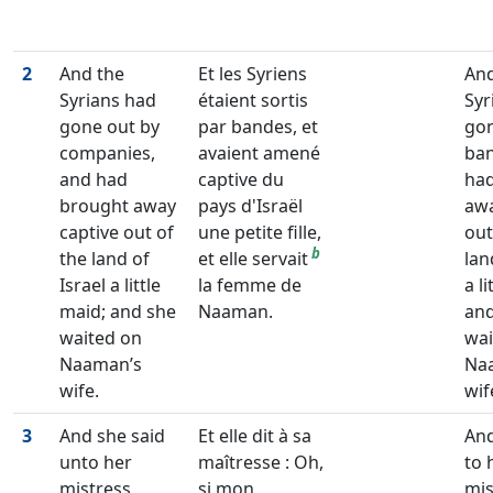
2
And the
Et les Syriens
And
Syrians had
étaient sortis
Syr
gone out by
par bandes, et
gon
companies,
avaient amené
ban
and had
captive du
ha
brought away
pays d'Israël
awa
captive out of
une petite fille,
out
b
the land of
et elle servait
lan
Israel a little
la femme de
a l
maid; and she
Naaman.
and
waited on
wai
Naaman’s
Na
wife.
wif
3
And she said
Et elle dit à sa
And
unto her
maîtresse : Oh,
to 
mistress,
si mon
mis