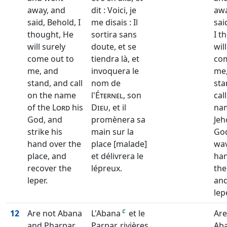
away, and
dit : Voici, je
aw
said, Behold, I
me disais : Il
sai
thought, He
sortira sans
I t
will surely
doute, et se
wil
come out to
tiendra là, et
com
me, and
invoquera le
me
stand, and call
nom de
sta
on the name
l'
Éternel
, son
cal
of the
Lord
his
Dieu
, et il
na
God, and
promènera sa
Jeh
strike his
main sur la
God
hand over the
place [malade]
wav
place, and
et délivrera le
han
recover the
lépreux.
the
leper.
and
lep
c
12
Are not Abana
L'Abana
et le
Are
and Pharpar,
Parpar, rivières
Ab