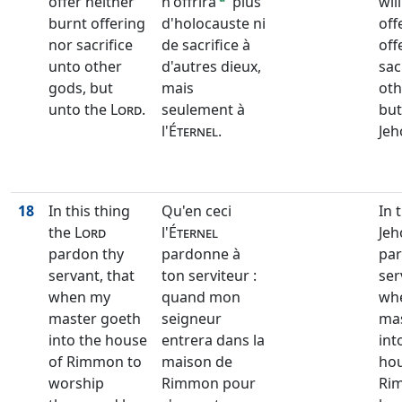
offer neither
n'offrira
plus
wil
burnt offering
d'holocauste ni
off
nor sacrifice
de sacrifice à
off
unto other
d'autres dieux,
sac
gods, but
mais
oth
unto the
Lord
.
seulement à
but
l'
Éternel
.
Jeh
18
In this thing
Qu'en ceci
In 
the
Lord
l'
Éternel
Jeh
pardon thy
pardonne à
par
servant, that
ton serviteur :
ser
when my
quand mon
wh
master goeth
seigneur
mas
into the house
entrera dans la
int
of Rimmon to
maison de
hou
worship
Rimmon pour
Ri