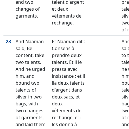
and two
talent d'argent
pra
changes of
et deux
tal
garments.
vêtements de
sil
rechange.
tw
of 
23
And Naaman
Et Naaman dit :
An
said, Be
Consens à
sai
content, take
prendre deux
to 
two talents.
talents. Et il le
tal
And he urged
pressa avec
he 
him, and
insistance ; et il
him
bound two
lia deux talents
bo
talents of
d'argent dans
tal
silver in two
deux sacs, et
sil
bags, with
deux
bag
two changes
vêtements de
tw
of garments,
rechange, et il
of 
and laid them
les donna à
and