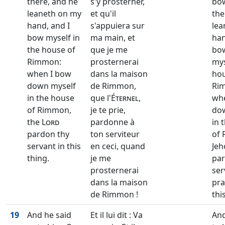
there, and he
s'y prosterner,
bo
leaneth on my
et qu'il
the
hand, and I
s'appuiera sur
lea
bow myself in
ma main, et
han
the house of
que je me
bo
Rimmon:
prosternerai
mys
when I bow
dans la maison
hou
down myself
de Rimmon,
Ri
in the house
que l'
Éternel
,
wh
of Rimmon,
je te prie,
do
the
Lord
pardonne à
in 
pardon thy
ton serviteur
of
servant in this
en ceci, quand
Jeh
thing.
je me
par
prosternerai
ser
dans la maison
pra
de Rimmon !
thi
19
And he said
Et il lui dit : Va
And