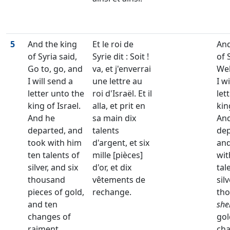
5
And the king
Et le roi de
And
of Syria said,
Syrie dit : Soit !
of 
Go to, go, and
va, et j'enverrai
Wel
I will send a
une lettre au
I w
letter unto the
roi d'Israël. Et il
let
king of Israel.
alla, et prit en
kin
And he
sa main dix
An
departed, and
talents
dep
took with him
d'argent, et six
and
ten talents of
mille [pièces]
wit
silver, and six
d'or, et dix
tal
thousand
vêtements de
sil
pieces of gold,
rechange.
th
and ten
she
changes of
gol
raiment.
cha