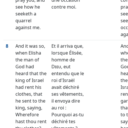
pray you, and
une occasion
con
see how he
contre moi.
pra
seeketh a
see
quarrel
see
against me.
occ
aga
8
And it was so,
Et il arriva que,
And
when Elisha
lorsque Élisée,
whe
the man of
homme de
the
God had
Dieu
, eut
Go
heard that the
entendu que le
hea
king of Israel
roi d'Israël
the
had rent his
avait déchiré
Isr
clothes, that
ses vêtements,
ren
he sent to the
il envoya dire
gar
king, saying,
au roi :
tha
Wherefore
Pourquoi as-tu
to 
hast thou rent
déchiré tes
say