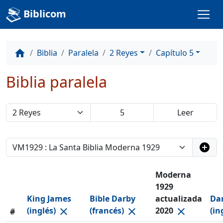
Biblicom
Biblia
Paralela
2 Reyes
Capítulo 5
home
Biblia paralela
add_circle
Moderna
1929
King James
Bible Darby
actualizada
Dar
(inglés)
(francés)
2020
(in
close
close
close
#