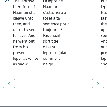
27
The leprosy
La lèpre de
But
therefore of
Naaman
lep
Naaman shall
s'attachera à
Naa
cleave unto
toi et à ta
fas
thee, and
semence pour
the
unto thy seed
toujours. Et
upo
for ever. And
[Guéhazi]
see
he went out
sortit de
And
from his
devant lui,
out
presence a
lépreux, [blanc]
pr
leper as white
comme la
lep
as snow.
neige.
sn
navigate_before
navigate_next