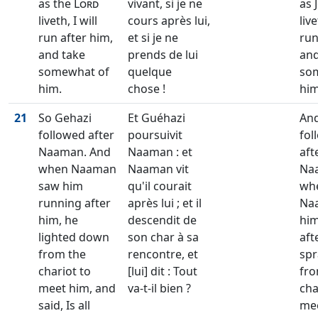
as the
Lord
vivant, si je ne
as 
liveth, I will
cours après lui,
live
run after him,
et si je ne
run
and take
prends de lui
and
somewhat of
quelque
so
him.
chose !
him
21
So Gehazi
Et Guéhazi
And
followed after
poursuivit
fol
Naaman. And
Naaman : et
aft
when Naaman
Naaman vit
Na
saw him
qu'il courait
wh
running after
après lui ; et il
Na
him, he
descendit de
him
lighted down
son char à sa
aft
from the
rencontre, et
sp
chariot to
[lui] dit : Tout
fro
meet him, and
va-t-il bien ?
cha
said, Is all
mee