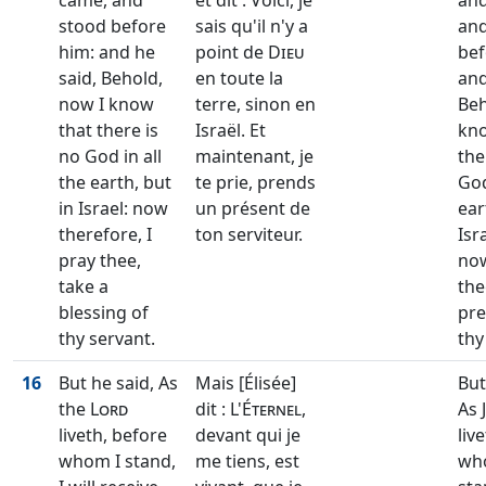
came, and
et dit : Voici, je
an
stood before
sais qu'il n'y a
and
him: and he
point de
Dieu
bef
said, Behold,
en toute la
and
now I know
terre, sinon en
Beh
that there is
Israël. Et
kno
no God in all
maintenant, je
the
the earth, but
te prie, prends
God
in Israel: now
un présent de
ear
therefore, I
ton serviteur.
Isr
pray thee,
now
take a
the
blessing of
pre
thy servant.
thy
16
But he said, As
Mais [Élisée]
But
the
Lord
dit : L'
Éternel
,
As 
liveth, before
devant qui je
liv
whom I stand,
me tiens, est
wh