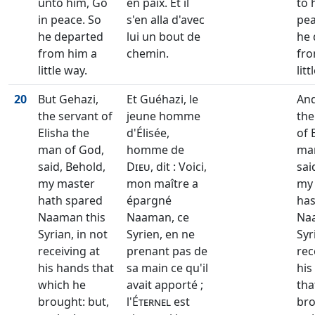
unto him, Go
en paix. Et il
to 
in peace. So
s'en alla d'avec
pea
he departed
lui un bout de
he 
from him a
chemin.
fro
little way.
litt
20
But Gehazi,
Et Guéhazi, le
And
the servant of
jeune homme
the
Elisha the
d'Élisée,
of 
man of God,
homme de
man
said, Behold,
Dieu
, dit : Voici,
sai
my master
mon maître a
my
hath spared
épargné
has
Naaman this
Naaman, ce
Naa
Syrian, in not
Syrien, en ne
Syr
receiving at
prenant pas de
rec
his hands that
sa main ce qu'il
his
which he
avait apporté ;
tha
brought: but,
l'
Éternel
est
bro