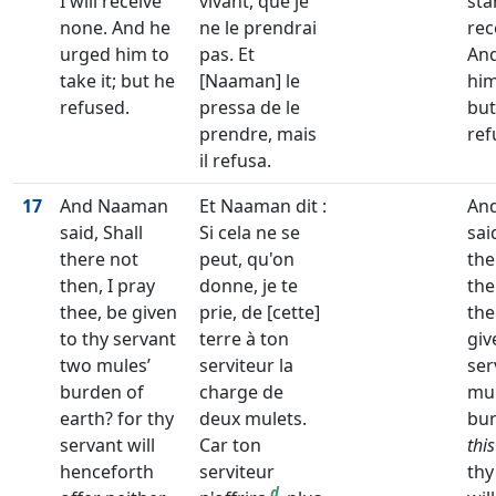
I will receive
vivant, que je
sta
none. And he
ne le prendrai
rec
urged him to
pas. Et
And
take it; but he
[Naaman] le
him
refused.
pressa de le
but
prendre, mais
ref
il refusa.
17
And Naaman
Et Naaman dit :
An
said, Shall
Si cela ne se
said
there not
peut, qu'on
the
then, I pray
donne, je te
the
thee, be given
prie, de [cette]
the
to thy servant
terre à ton
giv
two mules’
serviteur la
ser
burden of
charge de
mul
earth? for thy
deux mulets.
bur
servant will
Car ton
this
henceforth
serviteur
thy
d