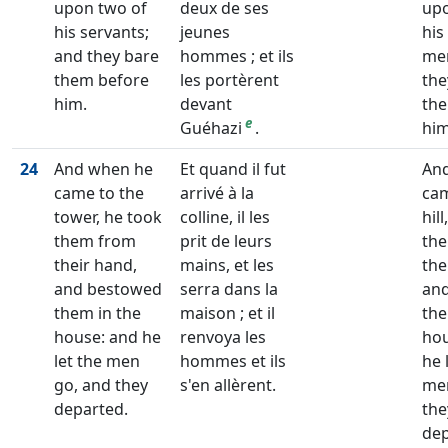
upon two of
deux de ses
upo
his servants;
jeunes
his
and they bare
hommes ; et ils
me
them before
les portèrent
the
him.
devant
the
e
Guéhazi
.
him
24
And when he
Et quand il fut
An
came to the
arrivé à la
cam
tower, he took
colline, il les
hil
them from
prit de leurs
th
their hand,
mains, et les
the
and bestowed
serra dans la
an
them in the
maison ; et il
the
house: and he
renvoya les
hou
let the men
hommes et ils
he 
go, and they
s'en allèrent.
men
departed.
the
dep