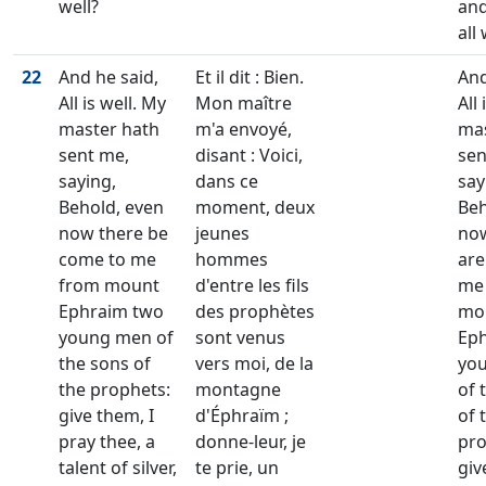
well?
and
all 
22
And he said,
Et il dit : Bien.
And
All is well. My
Mon maître
All
master hath
m'a envoyé,
mas
sent me,
disant : Voici,
se
saying,
dans ce
say
Behold, even
moment, deux
Beh
now there be
jeunes
now
come to me
hommes
are
from mount
d'entre les fils
me
Ephraim two
des prophètes
mo
young men of
sont venus
Ep
the sons of
vers moi, de la
yo
the prophets:
montagne
of 
give them, I
d'Éphraïm ;
of 
pray thee, a
donne-leur, je
pro
talent of silver,
te prie, un
giv