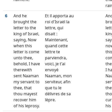
rai
6
And he
Et il apporta au
An
brought the
roi d'Israël la
bro
letter to the
lettre, qui
let
king of Israel,
disait :
kin
saying, Now
Maintenant,
say
when this
quand cette
no
letter is come
lettre te
thi
unto thee,
parviendra,
co
behold, I have
voici, je t'ai
the
therewith
envoyé
I h
sent Naaman
Naaman, mon
Na
my servant to
serviteur, afin
ser
thee, that
que tu le
the
thou mayest
délivres de sa
tho
recover him
lèpre.
cur
of his leprosy.
his