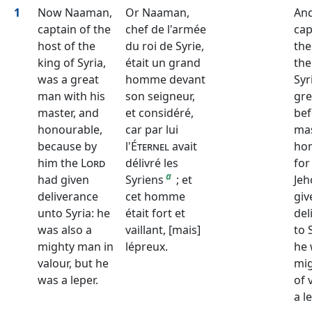
1
Now Naaman,
Or Naaman,
An
captain of the
chef de l'armée
cap
host of the
du roi de Syrie,
the
king of Syria,
était un grand
the
was a great
homme devant
Syr
man with his
son seigneur,
gr
master, and
et considéré,
bef
honourable,
car par lui
mas
because by
l'
Éternel
avait
hon
him the
Lord
délivré les
for
a
had given
Syriens
; et
Jeh
deliverance
cet homme
giv
unto Syria: he
était fort et
del
was also a
vaillant, [mais]
to 
mighty man in
lépreux.
he 
valour, but he
mi
was a leper.
of 
a l