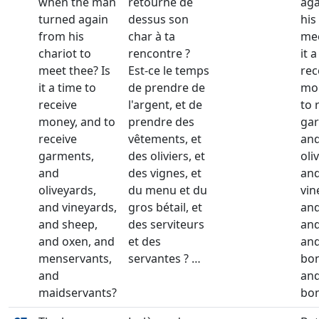
when the man
retourné de
aga
turned again
dessus son
his
from his
char à ta
mee
chariot to
rencontre ?
it 
meet thee? Is
Est-ce le temps
rec
it a time to
de prendre de
mo
receive
l'argent, et de
to 
money, and to
prendre des
gar
receive
vêtements, et
an
garments,
des oliviers, et
oli
and
des vignes, et
an
oliveyards,
du menu et du
vin
and vineyards,
gros bétail, et
and
and sheep,
des serviteurs
and
and oxen, and
et des
an
menservants,
servantes ? …
bo
and
an
maidservants?
bo