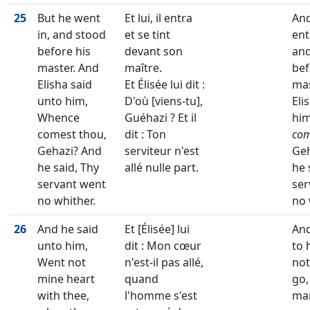
25
But he went
Et lui, il entra
An
in, and stood
et se tint
ent
before his
devant son
and
master. And
maître.
bef
Elisha said
Et Élisée lui dit :
mas
unto him,
D'où [viens-tu],
Eli
Whence
Guéhazi ? Et il
hi
comest thou,
dit : Ton
com
Gehazi? And
serviteur n'est
Geh
he said, Thy
allé nulle part.
he 
servant went
ser
no whither.
no 
26
And he said
Et [Élisée] lui
And
unto him,
dit : Mon cœur
to 
Went not
n'est-il pas allé,
not
mine heart
quand
go,
with thee,
l'homme s'est
ma