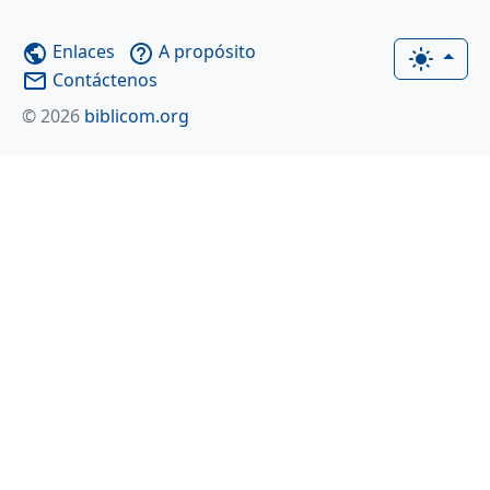
Enlaces
A propósito
public
help_outline
light_mode
Contáctenos
mail_outline
© 2026
biblicom.org