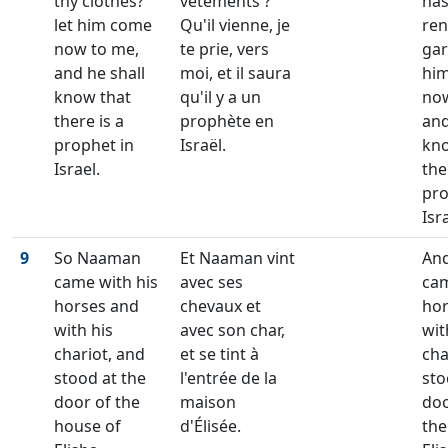
thy clothes?
vêtements ?
has
let him come
Qu'il vienne, je
ren
now to me,
te prie, vers
gar
and he shall
moi, et il saura
hi
know that
qu'il y a un
now
there is a
prophète en
and
prophet in
Israël.
kno
Israel.
the
pro
Isr
9
So Naaman
Et Naaman vint
An
came with his
avec ses
cam
horses and
chevaux et
hor
with his
avec son char,
wit
chariot, and
et se tint à
cha
stood at the
l'entrée de la
sto
door of the
maison
do
house of
d'Élisée.
the