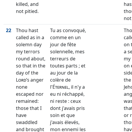
killed, and
hast
not pitied.
tho
not
22
Thou hast
Tu as convoqué,
Tho
called as in a
comme en un
cal
solemn day
jour de fête
on 
my terrors
solennelle, mes
a se
round about,
terreurs de
my 
so that in the
toutes parts ; et
on 
day of the
au jour de la
sid
Lord’s
anger
colère de
the
none
l'
Éternel
, il n'y a
Jeh
escaped nor
eu ni réchappé,
ang
remained:
ni reste : ceux
was
those that I
dont j'avais pris
tha
have
soin et que
or 
swaddled
j'avais élevés,
tho
and brought
mon ennemi les
hav