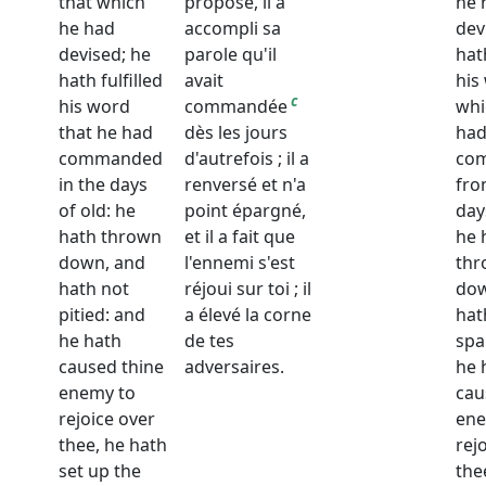
that which
proposé, il a
he 
he had
accompli sa
dev
devised; he
parole qu'il
hath
hath fulfilled
avait
his
c
his word
commandée
whi
that he had
dès les jours
ha
commanded
d'autrefois ; il a
co
in the days
renversé et n'a
fro
of old: he
point épargné,
day
hath thrown
et il a fait que
he 
down, and
l'ennemi s'est
thr
hath not
réjoui sur toi ; il
dow
pitied: and
a élevé la corne
hat
he hath
de tes
spa
caused thine
adversaires.
he 
enemy to
cau
rejoice over
ene
thee, he hath
rej
set up the
the