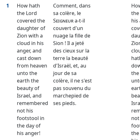
1
How hath
Comment, dans
How
the Lord
sa colère, le
the
covered the
Seigneur
a-t-il
his
daughter of
couvert d'un
cov
Zion with a
nuage la fille de
dau
cloud in his
Sion ! Il a jeté
Zio
anger, and
des cieux sur la
clo
cast down
terre la beauté
hat
from heaven
d'Israël, et, au
do
unto the
jour de sa
the
earth the
colère, il ne s'est
unt
beauty of
pas souvenu du
ear
Israel, and
marchepied de
bea
remembered
ses pieds.
Isr
not his
re
footstool in
not
the day of
foo
his anger!
the