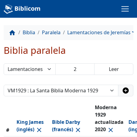
Biblicom
Biblia
Paralela
Lamentaciones de Jeremías
home
Biblia paralela
add_circle
Moderna
1929
King James
Bible Darby
actualizada
Dar
(inglés)
(francés)
2020
(in
close
close
close
#