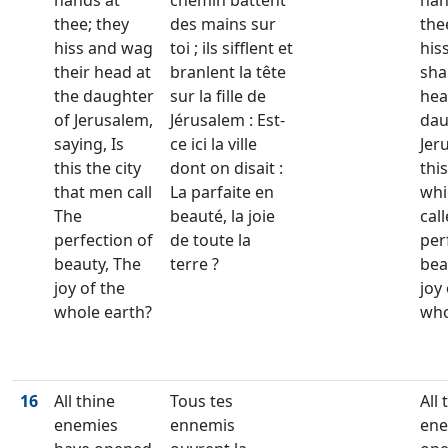
hands at
chemin battent
han
thee; they
des mains sur
the
hiss and wag
toi ; ils sifflent et
his
their head at
branlent la tête
sha
the daughter
sur la fille de
hea
of Jerusalem,
Jérusalem : Est-
dau
saying, Is
ce ici la ville
Jer
this the city
dont on disait :
this
that men call
La parfaite en
whi
The
beauté, la joie
cal
perfection of
de toute la
per
beauty, The
terre ?
bea
joy of the
joy
whole earth?
who
16
All thine
Tous tes
All 
enemies
ennemis
ene