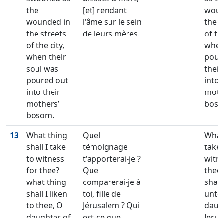
the
[et] rendant
wou
wounded in
l'âme sur le sein
the
the streets
de leurs mères.
of t
of the city,
whe
when their
pou
soul was
the
poured out
into
into their
mot
mothers’
bo
bosom.
13
What thing
Quel
Wha
shall I take
témoignage
tak
to witness
t'apporterai-je ?
wit
for thee?
Que
the
what thing
comparerai-je à
shal
shall I liken
toi, fille de
unt
to thee, O
Jérusalem ? Qui
dau
daughter of
est-ce que
Jer