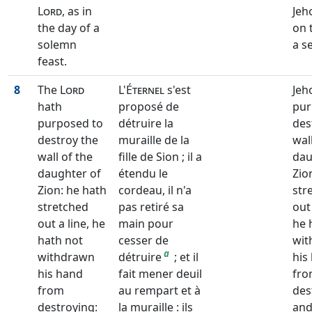
Lord
, as in
Jeh
the day of a
on 
solemn
a se
feast.
8
The
Lord
L'
Éternel
s'est
Jeh
hath
proposé de
pur
purposed to
détruire la
des
destroy the
muraille de la
wal
wall of the
fille de Sion ; il a
dau
daughter of
étendu le
Zio
Zion: he hath
cordeau, il n'a
str
stretched
pas retiré sa
out 
out a line, he
main pour
he 
hath not
cesser de
wit
a
withdrawn
détruire
; et il
his
his hand
fait mener deuil
fr
from
au rempart et à
des
destroying:
la muraille : ils
and