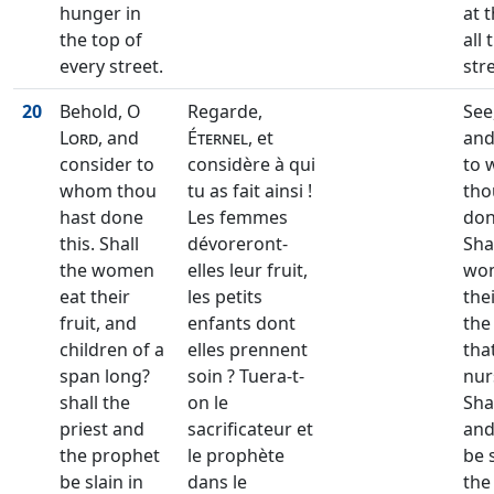
hunger in
at 
the top of
all 
every street.
str
20
Behold, O
Regarde,
See
Lord
, and
Éternel
, et
and
consider to
considère à qui
to
whom thou
tu as fait ainsi !
tho
hast done
Les femmes
don
this. Shall
dévoreront-
Sha
the women
elles leur fruit,
wo
eat their
les petits
thei
fruit, and
enfants dont
the
children of a
elles prennent
tha
span long?
soin ? Tuera-t-
nur
shall the
on le
Shal
priest and
sacrificateur et
and
the prophet
le prophète
be s
be slain in
dans le
the