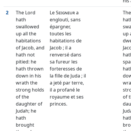
his
2
The Lord
Le
Seigneur
a
The
hath
englouti, sans
hat
swallowed
épargner,
swa
up all the
toutes les
up a
habitations
habitations de
dwe
of Jacob, and
Jacob ; il a
Jac
hath not
renversé dans
hat
pitied: he
sa fureur les
spa
hath thrown
forteresses de
hat
down in his
la fille de Juda ; il
dow
wrath the
a jeté par terre,
wra
strong holds
il a profané le
str
of the
royaume et ses
of 
daughter of
princes.
dau
Judah; he
Jud
hath
hat
brought
bro