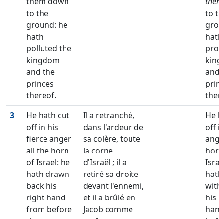
them down
the
to the
to 
ground: he
gro
hath
hat
polluted the
pro
kingdom
ki
and the
and
princes
pri
thereof.
the
3
He hath cut
Il a retranché,
He 
off in his
dans l'ardeur de
off 
fierce anger
sa colère, toute
ang
all the horn
la corne
hor
of Israel: he
d'Israël ; il a
Isra
hath drawn
retiré sa droite
hat
back his
devant l'ennemi,
wit
right hand
et il a brûlé en
his 
from before
Jacob comme
han