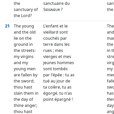
the
sanctuaire du
san
sanctuary of
Seigneur
?
the
the Lord?
21
The young
L'enfant et le
The
and the old
vieillard sont
and
lie on the
couchés par
man
ground in
terre dans les
the
the streets:
rues ; mes
in 
my virgins
vierges et mes
str
and my
jeunes hommes
vir
young men
sont tombés
my
are fallen by
par l'épée : tu as
men
the sword;
tué au jour de
fal
thou hast
ta colère, tu as
swo
slain them in
égorgé, tu n'as
has
the day of
point épargné !
the
thine anger;
day
thou hast
ang