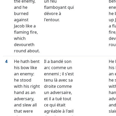
the enemy,
un feu
bef
and he
flamboyant qui
ene
burned
dévore à
he 
against
l'entour.
up 
Jacob like a
a f
flaming fire,
fire
which
dev
devoureth
rou
round about.
4
He hath bent
Il a bandé son
He 
his bow like
arc comme un
his
an enemy:
ennemi ; il s'est
an 
he stood
tenu là avec sa
he 
with his right
droite comme
wit
hand as an
un adversaire,
han
adversary,
et il a tué tout
adv
and slew all
ce qui était
and
that were
agréable à l'œil
slai