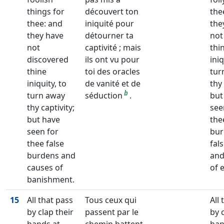
things for
découvert ton
the
thee: and
iniquité pour
the
they have
détourner ta
not
not
captivité ; mais
thi
discovered
ils ont vu pour
iniq
thine
toi des oracles
tur
iniquity, to
de vanité et de
thy 
b
turn away
séduction
.
but
thy captivity;
see
but have
the
seen for
bur
thee false
fal
burdens and
and
causes of
of 
banishment.
15
All that pass
Tous ceux qui
All
by clap their
passent par le
by 