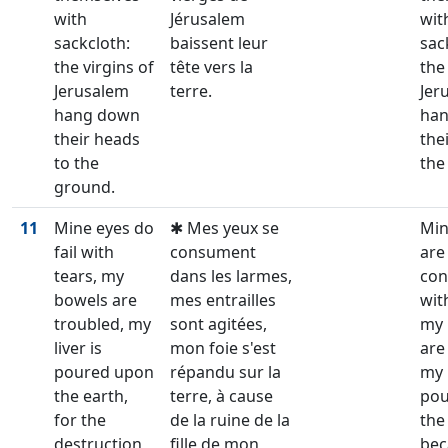
with
Jérusalem
wit
sackcloth:
baissent leur
sac
the virgins of
tête vers la
the
Jerusalem
terre.
Jer
hang down
ha
their heads
the
to the
the
ground.
11
Mine eyes do
✱ Mes yeux se
Min
fail with
consument
are
tears, my
dans les larmes,
co
bowels are
mes entrailles
wit
troubled, my
sont agitées,
my 
liver is
mon foie s'est
are
poured upon
répandu sur la
my l
the earth,
terre, à cause
pou
for the
de la ruine de la
the
destruction
fille de mon
bec