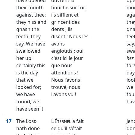
have opened
ouvrent la
ope
their mouth
bouche sur toi ;
mo
against thee:
ils sifflent et
aga
they hiss and
grincent des
the
gnash the
dents ; ils
gna
teeth: they
disent : Nous les
tee
say, We have
avons
say
swallowed
engloutis ; oui,
swa
her up:
c'est ici le jour
her
certainly this
que nous
for
is the day
attendions !
day
that we
Nous l'avons
loo
looked for;
trouvé, nous
we 
we have
l'avons vu !
fou
found, we
hav
have seen it.
17
The
Lord
L'
Éternel
a fait
Jeh
hath done
ce qu'il s'était
don