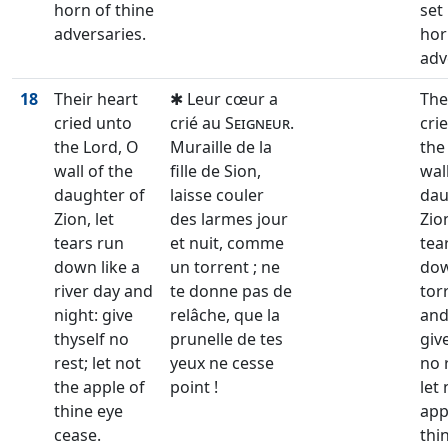
horn of thine
set
adversaries.
hor
adv
18
Their heart
✱ Leur cœur a
The
cried unto
crié au
Seigneur
.
cri
the Lord, O
Muraille de la
the
wall of the
fille de Sion,
wal
daughter of
laisse couler
dau
Zion, let
des larmes jour
Zion
tears run
et nuit, comme
tea
down like a
un torrent ; ne
dow
river day and
te donne pas de
tor
night: give
relâche, que la
and
thyself no
prunelle de tes
giv
rest; let not
yeux ne cesse
no 
the apple of
point !
let
thine eye
app
cease.
thi