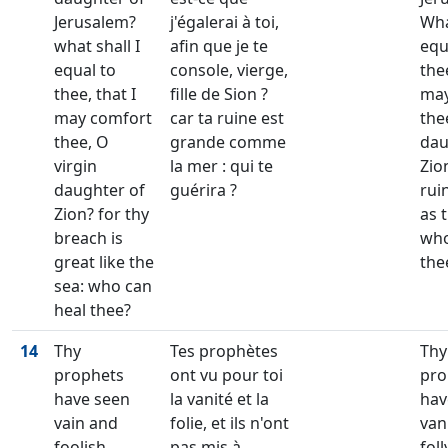
Jerusalem?
j'égalerai à toi,
Wha
what shall I
afin que je te
equ
equal to
console, vierge,
thee
thee, that I
fille de Sion ?
may
may comfort
car ta ruine est
the
thee, O
grande comme
dau
virgin
la mer : qui te
Zio
daughter of
guérira ?
rui
Zion? for thy
as 
breach is
who
great like the
the
sea: who can
heal thee?
14
Thy
Tes prophètes
Thy
prophets
ont vu pour toi
pro
have seen
la vanité et la
hav
vain and
folie, et ils n'ont
van
foolish
pas mis à
foll