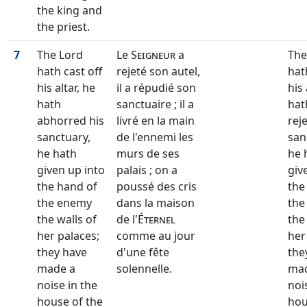
the king and
the priest.
7
The Lord
Le
Seigneur
a
The
hath cast off
rejeté son autel,
hat
his altar, he
il a répudié son
his 
hath
sanctuaire ; il a
hat
abhorred his
livré en la main
rej
sanctuary,
de l'ennemi les
san
he hath
murs de ses
he 
given up into
palais ; on a
giv
the hand of
poussé des cris
the
the enemy
dans la maison
the
the walls of
de l'
Éternel
the
her palaces;
comme au jour
her
they have
d'une fête
the
made a
solennelle.
mad
noise in the
noi
house of the
hou