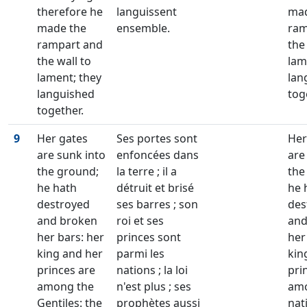
therefore he
languissent
mad
made the
ensemble.
ram
rampart and
the
the wall to
lam
lament; they
lan
languished
tog
together.
9
Her gates
Ses portes sont
Her
are sunk into
enfoncées dans
are
the ground;
la terre ; il a
the
he hath
détruit et brisé
he 
destroyed
ses barres ; son
des
and broken
roi et ses
and
her bars: her
princes sont
her
king and her
parmi les
kin
princes are
nations ; la loi
pri
among the
n'est plus ; ses
amo
Gentiles: the
prophètes aussi
nat