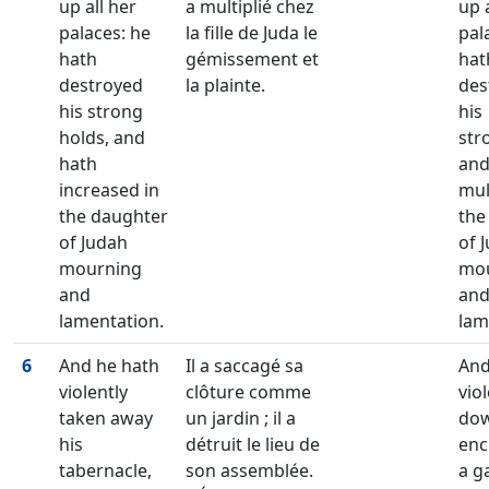
up all her
a multiplié chez
up 
palaces: he
la fille de Juda le
pal
hath
gémissement et
hat
destroyed
la plainte.
des
his strong
his
holds, and
str
hath
and
increased in
mul
the daughter
the
of Judah
of 
mourning
mo
and
an
lamentation.
lam
6
And he hath
Il a saccagé sa
And
violently
clôture comme
viol
taken away
un jardin ; il a
dow
his
détruit le lieu de
enc
tabernacle,
son assemblée.
a g