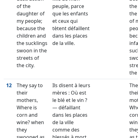
of the
peuple, parce
the
daughter of
que les enfants
the
my people;
et ceux qui
of 
because the
tètent défaillent
peo
children and
dans les places
bec
the sucklings
de la ville.
inf
swoon in the
suc
streets of
swo
the city.
str
the 
12
They say to
Ils disent à leurs
The
their
mères : Où est
the
mothers,
le blé et le vin ?
mot
Where is
— défaillant
Whe
corn and
dans les places
cor
wine? when
de la ville
win
they
comme des
the
swooned as
blessés à mort,
as 