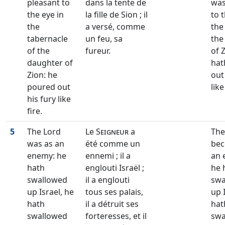
pleasant to
dans la tente de
was
the eye in
la fille de Sion ; il
to t
the
a versé, comme
the
tabernacle
un feu, sa
the
of the
fureur.
of 
daughter of
hat
Zion: he
out
poured out
like
his fury like
fire.
5
The Lord
Le
Seigneur
a
The
was as an
été comme un
bec
enemy: he
ennemi ; il a
an 
hath
englouti Israël ;
he 
swallowed
il a englouti
swa
up Israel, he
tous ses palais,
up 
hath
il a détruit ses
hat
swallowed
forteresses, et il
swa