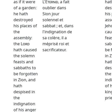
as if it were
L'
Éternel
a fait
hat
of a garden:
oublier dans
des
he hath
Sion jour
his
destroyed
solennel et
ass
his places of
sabbat ; et, dans
Jeh
the
l'indignation de
cau
assembly:
sa colère, il a
fea
the
Lord
méprisé roi et
sab
hath caused
sacrificateur.
be 
the solemn
in 
feasts and
hat
sabbaths to
des
be forgotten
the
in Zion, and
ind
hath
of 
despised in
kin
the
prie
indignation
of his anger