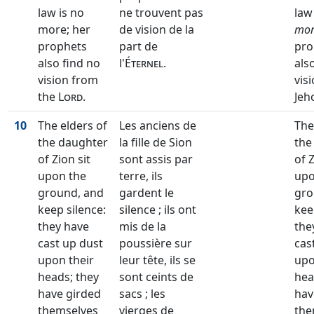
law is no
ne trouvent pas
law
more; her
de vision de la
mor
prophets
part de
pro
also find no
l'
Éternel
.
als
vision from
vis
the
Lord
.
Jeh
10
The elders of
Les anciens de
The
the daughter
la fille de Sion
the
of Zion sit
sont assis par
of Z
upon the
terre, ils
upo
ground, and
gardent le
gro
keep silence:
silence ; ils ont
kee
they have
mis de la
the
cast up dust
poussière sur
cas
upon their
leur tête, ils se
upo
heads; they
sont ceints de
hea
have girded
sacs ; les
hav
themselves
vierges de
the