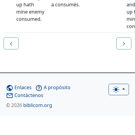
up hath
a consumés.
and
mine enemy
up 
consumed.
min
con
navigate_before
navigate_next
Enlaces
A propósito
public
help_outline
light_mode
Contáctenos
mail_outline
© 2026
biblicom.org