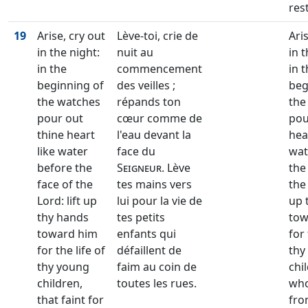
rest
19
Arise, cry out
Lève-toi, crie de
Ari
in the night:
nuit au
in t
in the
commencement
in 
beginning of
des veilles ;
beg
the watches
répands ton
the
pour out
cœur comme de
pou
thine heart
l'eau devant la
hea
like water
face du
wat
before the
Seigneur
. Lève
the
face of the
tes mains vers
the 
Lord: lift up
lui pour la vie de
up 
thy hands
tes petits
tow
toward him
enfants qui
for 
for the life of
défaillent de
thy
thy young
faim au coin de
chi
children,
toutes les rues.
who
that faint for
fro