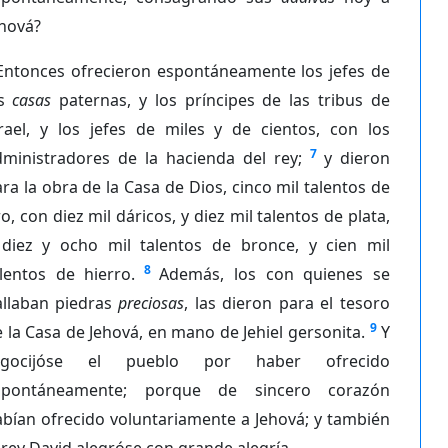
ehová?
Entonces ofrecieron espontáneamente los jefes de
as
casas
paternas, y los príncipes de las tribus de
srael, y los jefes de miles y de cientos, con los
7
dministradores de la hacienda del rey;
y dieron
ra la obra de la Casa de Dios, cinco mil talentos de
o, con diez mil dáricos, y diez mil talentos de plata,
 diez y ocho mil talentos de bronce, y cien mil
8
lentos de hierro.
Además, los con quienes se
allaban piedras
preciosas
, las dieron para el tesoro
9
 la Casa de Jehová, en mano de Jehiel gersonita.
Y
egocijóse el pueblo por haber ofrecido
spontáneamente; porque de sincero corazón
bían ofrecido voluntariamente a Jehová; y también
 rey David alegróse con grande alegría.