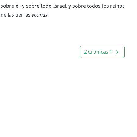
sobre él, y sobre todo Israel, y sobre todos los reinos
de las tierras
vecinas
.
2 Crónicas 1
navigate_next