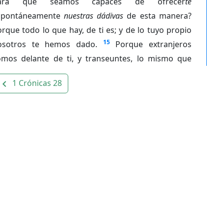
ara que seamos capaces de ofrecer
te
spontáneamente
nuestras dádivas
de esta manera?
rque todo lo que hay, de ti es; y de lo tuyo propio
15
osotros te hemos dado.
Porque extranjeros
omos delante de ti, y transeuntes, lo mismo que
1 Crónicas 28
avigate_before