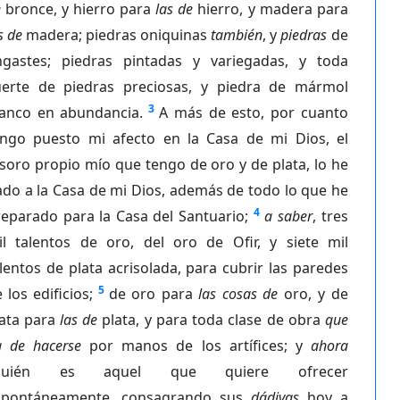
e
bronce, y hierro para
las de
hierro, y madera para
s de
madera; piedras oniquinas
también
, y
piedras
de
ngastes; piedras pintadas y variegadas, y toda
uerte de piedras preciosas, y piedra de mármol
3
lanco en abundancia.
A más de esto, por cuanto
engo puesto mi afecto en la Casa de mi Dios, el
soro propio mío que tengo de oro y de plata, lo he
do a la Casa de mi Dios, además de todo lo que he
4
eparado para la Casa del Santuario;
a saber
, tres
il talentos de oro, del oro de Ofir, y siete mil
lentos de plata acrisolada, para cubrir las paredes
5
 los edificios;
de oro para
las cosas de
oro, y de
lata para
las de
plata, y para toda clase de obra
que
a de hacerse
por manos de los artífices; y
ahora
quién es aquel que quiere ofrecer
spontáneamente, consagrando sus
dádivas
hoy a