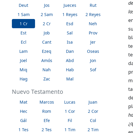
d
Deut
Jos
Jueces
Rut
la
1 Sam
2 Sam
1 Reyes
2 Reyes
e
1 Cr
2 Cr
Esd
Neh
s
Est
Job
Sal
Prov
b
Ecl
Cant
Isa
Jer
t
Lam
Ezeq
Dan
Oseas
te
Joel
Amós
Abd
Jon
da
Miq
Nah
Hab
Sof
pr
Hag
Zac
Mal
m
ta
Nuevo Testamento
de
Mat
Marcos
Lucas
Juan
p
Hec
Rom
1 Cor
2 Cor
h
Gál
Efe
Fil
Col
¿
1 Tes
2 Tes
1 Tim
2 Tim
e