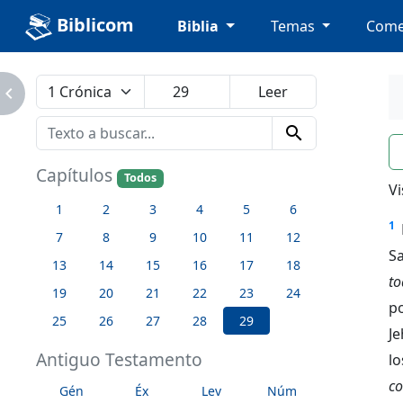
Biblicom
Biblia
Temas
Come
avigate_next
search
n
Capítulos
Todos
Vi
1
2
3
4
5
6
1
7
8
9
10
11
12
S
13
14
15
16
17
18
to
19
20
21
22
23
24
p
25
26
27
28
29
Je
Antiguo Testamento
lo
co
Gén
Éx
Lev
Núm