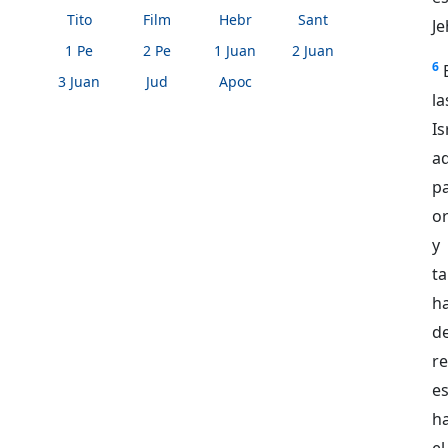
Tito
Film
Hebr
Sant
J
1 Pe
2 Pe
1 Juan
2 Juan
6
3 Juan
Jud
Apoc
l
I
a
pa
or
y
ta
h
de
r
e
ha
el