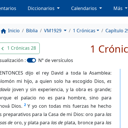
ntarios
Diccionarios
Calendarios
Más
Inicio
Biblia
VM1929
1 Crónicas
Capítulo 2
home
1 Cróni
1 Crónicas 28
avigate_before
sualización :
N° de versículos
ENTONCES dijo el rey David a toda la Asamblea:
alomón mi hijo, a quien solo ha escogido Dios,
es
davía
joven y sin experiencia, y la obra es grande;
orque el palacio no es para hombre, sino para
2
hová Dios.
Y yo con todas mis fuerzas he hecho
s preparativos para la Casa de mi Dios: oro para
las
sas de
oro, y plata para
las de
plata, bronce para
las