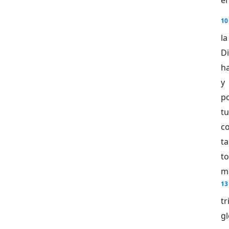
10
la
D
ha
y 
p
tu
c
ta
to
m
13
t
gl