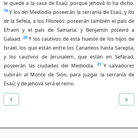
le quede a la casa de Esaú: porque Jehová lo ha dicho.
19
Y los
del
Mediodía poseerán la serranía de Esaú, y
los
de
la Sefela, a los Filisteos: poseerán también el país de
Efraim y el país de Samaria: y Benjamín
poseerá
a
20
Galaad.
Y los cautivos de esta hueste de los hijos de
Israel, los que están entre los Cananeos hasta Sarepta,
y los cautivos de Jerusalem, que están en Sefarad,
21
poseerán las ciudades del Mediodía.
Y salvadores
subirán al Monte de Sión, para juzgar la serranía de
Esaú; y de Jehová será el reino.
navigate_before
navigate_next