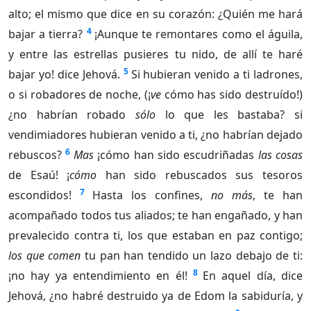
alto; el mismo que dice en su corazón: ¿Quién me hará
4
bajar a tierra?
¡Aunque te remontares como el águila,
y entre las estrellas pusieres tu nido, de allí te haré
5
bajar yo! dice Jehová.
Si hubieran venido a ti ladrones,
o si robadores de noche, (¡
ve
cómo has sido destruído!)
¿no habrían robado
sólo
lo que les bastaba? si
vendimiadores hubieran venido a ti, ¿no habrían dejado
6
rebuscos?
Mas
¡cómo han sido escudriñadas
las cosas
de Esaú! ¡
cómo
han sido rebuscados sus tesoros
7
escondidos!
Hasta los confines,
no más
, te han
acompañado todos tus aliados; te han engañado, y han
prevalecido contra ti, los que estaban en paz contigo;
los que comen
tu pan han tendido un lazo debajo de ti:
8
¡no hay ya entendimiento en él!
En aquel día, dice
Jehová, ¿no habré destruido ya de Edom la sabiduría, y