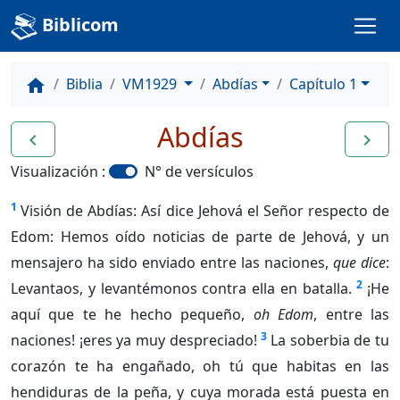
Biblicom
Biblia
VM1929
Abdías
Capítulo 1
home
Abdías
navigate_before
navigate_next
Visualización :
N° de versículos
1
Visión de Abdías: Así dice Jehová el Señor respecto de
Edom: Hemos oído noticias de parte de Jehová, y un
mensajero ha sido enviado entre las naciones,
que dice
:
2
Levantaos, y levantémonos contra ella en batalla.
¡He
aquí que te he hecho pequeño,
oh Edom
, entre las
3
naciones! ¡eres ya muy despreciado!
La soberbia de tu
corazón te ha engañado, oh tú que habitas en las
hendiduras de la peña, y cuya morada está puesta en