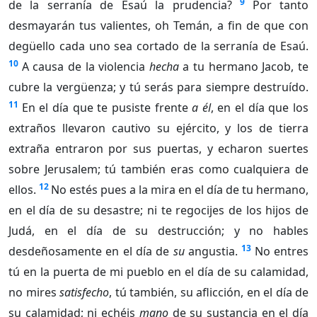
9
de la serranía de Esaú la prudencia?
Por tanto
desmayarán tus valientes, oh Temán, a fin de que con
degüello cada uno sea cortado de la serranía de Esaú.
10
A causa de la violencia
hecha
a tu hermano Jacob, te
cubre la vergüenza; y tú serás para siempre destruído.
11
En el día que te pusiste frente
a él
, en el día que los
extraños llevaron cautivo su ejército, y los de tierra
extraña entraron por sus puertas, y echaron suertes
sobre Jerusalem; tú también eras como cualquiera de
12
ellos.
No estés pues a la mira en el día de tu hermano,
en el día de su desastre; ni te regocijes de los hijos de
Judá, en el día de su destrucción; y no hables
13
desdeñosamente en el día de
su
angustia.
No entres
tú en la puerta de mi pueblo en el día de su calamidad,
no mires
satisfecho
, tú también, su aflicción, en el día de
su calamidad; ni echéis
mano
de su sustancia en el día