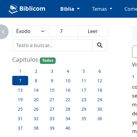
Biblicom
Biblia
Temas
Come
avigate_next
search
n
Capítulos
Todos
Vi
1
2
3
4
5
6
1
7
8
9
10
11
12
c
13
14
15
16
17
18
se
19
20
21
22
23
24
ma
25
26
27
28
29
30
de
31
32
33
34
35
36
y
37
38
39
40
mi