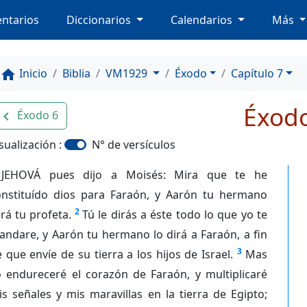
ntarios
Diccionarios
Calendarios
Más
Inicio
Biblia
VM1929
Éxodo
Capítulo 7
home
Éxod
Éxodo 6
avigate_before
sualización :
N° de versículos
JEHOVÁ pues dijo a Moisés: Mira que te he
onstituído dios para Faraón, y Aarón tu hermano
2
rá tu profeta.
Tú le dirás a éste todo lo que yo te
ndare, y Aarón tu hermano lo dirá a Faraón, a fin
3
 que envíe de su tierra a los hijos de Israel.
Mas
o endureceré el corazón de Faraón, y multiplicaré
s señales y mis maravillas en la tierra de Egipto;