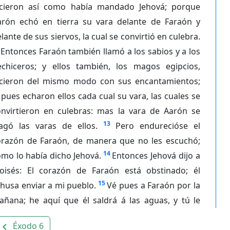
icieron así como había mandado Jehová; porque
arón echó en tierra su vara delante de Faraón y
lante de sus siervos, la cual se convirtió en culebra.
Entonces Faraón también llamó a los sabios y a los
echiceros; y ellos también, los magos egipcios,
icieron del mismo modo con sus encantamientos;
pues echaron ellos cada cual su vara, las cuales se
onvirtieron en culebras: mas la vara de Aarón se
13
ragó las varas de ellos.
Pero endurecióse el
orazón de Faraón, de manera que no les escuchó;
14
mo lo había dicho Jehová.
Entonces Jehová dijo a
oisés: El corazón de Faraón está obstinado; él
15
husa enviar a mi pueblo.
Vé pues a Faraón por la
añana; he aquí que él saldrá á las aguas, y tú le
Éxodo 6
avigate_before