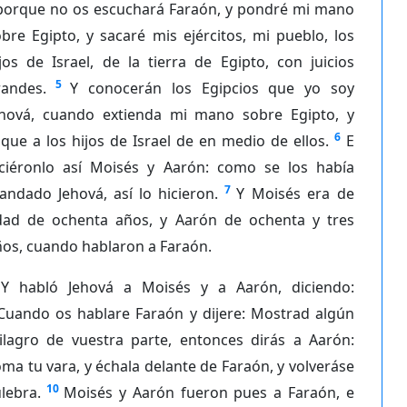
porque no os escuchará Faraón, y pondré mi mano
bre Egipto, y sacaré mis ejércitos, mi pueblo, los
jos de Israel, de la tierra de Egipto, con juicios
5
randes.
Y conocerán los Egipcios que yo soy
ehová, cuando extienda mi mano sobre Egipto, y
6
que a los hijos de Israel de en medio de ellos.
E
iciéronlo así Moisés y Aarón: como se los había
7
ndado Jehová, así lo hicieron.
Y Moisés era de
dad de ochenta años, y Aarón de ochenta y tres
ños, cuando hablaron a Faraón.
Y habló Jehová a Moisés y a Aarón, diciendo:
Cuando os hablare Faraón y dijere: Mostrad algún
ilagro de vuestra parte, entonces dirás a Aarón:
ma tu vara, y échala delante de Faraón, y volveráse
10
lebra.
Moisés y Aarón fueron pues a Faraón, e