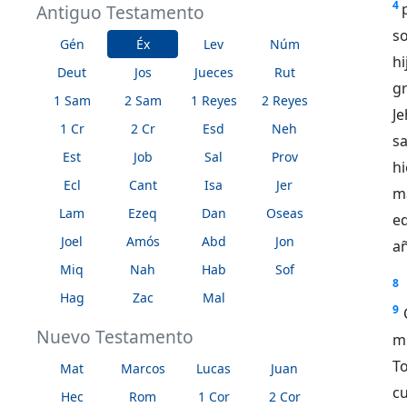
4
Antiguo Testamento
so
Gén
Éx
Lev
Núm
hi
Deut
Jos
Jueces
Rut
g
1 Sam
2 Sam
1 Reyes
2 Reyes
J
1 Cr
2 Cr
Esd
Neh
sa
Est
Job
Sal
Prov
h
Ecl
Cant
Isa
Jer
ma
Lam
Ezeq
Dan
Oseas
e
Joel
Amós
Abd
Jon
a
Miq
Nah
Hab
Sof
8
Hag
Zac
Mal
9
Nuevo Testamento
m
To
Mat
Marcos
Lucas
Juan
cu
Hec
Rom
1 Cor
2 Cor