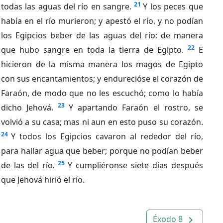
21
todas las aguas del río en sangre.
Y los peces que
había en el río murieron; y apestó el río, y no podían
los Egipcios beber de las aguas del río; de manera
22
que hubo sangre en toda la tierra de Egipto.
E
hicieron de la misma manera los magos de Egipto
con sus encantamientos; y endurecióse el corazón de
Faraón, de modo que no les escuchó; como lo había
23
dicho Jehová.
Y apartando Faraón el rostro, se
volvió a su casa; mas ni aun en esto puso su corazón.
24
Y todos los Egipcios cavaron al rededor del río,
para hallar agua que beber; porque no podían beber
25
de las del río.
Y cumpliéronse siete días después
que Jehová hirió el río.
Éxodo 8
navigate_next