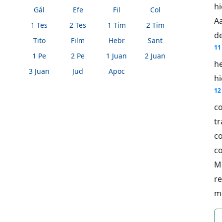
h
Gál
Efe
Fil
Col
A
1 Tes
2 Tes
1 Tim
2 Tim
de
Tito
Film
Hebr
Sant
11
1 Pe
2 Pe
1 Juan
2 Juan
h
3 Juan
Jud
Apoc
h
12
c
t
c
co
M
re
m
n