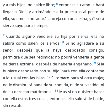
6
y a mis hijos, no saldré libre;
entonces su amo le hará
llegar a Dios, y arrimándole a la puerta, o al poste de
ella, su amo le horadará la oreja con una lesna; y él será
siervo suyo para siempre.
7
Cuando alguno vendiere su hija por sierva, ella no
8
saldrá como salen los siervos.
Si no agradare a su
señor después que la haya desposado consigo,
permitirá que sea redimida: no podrá venderla a gente
9
de tierra extraña, después de haberla engañado.
Si la
hubiere desposado con su hijo, hará con ella conforme
10
a lo usual con las hijas.
Si tomare para sí otra mujer,
no le disminuirá nada de su comida, ni de su vestido, ni
11
de su derecho matrimonial.
Mas si no quisiere hacer
con ella estas tres cosas, entonces ella saldrá de balde,
sin rescate.