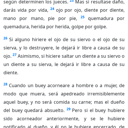
23
según determinen los jueces.
Mas si resultase daño,
24
darás vida por vida,
ojo por ojo, diente por diente,
25
mano por mano, pie por pie,
quemadura por
quemadura, herida por herida, golpe por golpe.
26
Si alguno hiriere el ojo de su siervo o el ojo de su
sierva, y lo destruyere, le dejará ir libre a causa de su
27
ojo.
Asimismo, si hiciere saltar un diente a su siervo o
un diente a su sierva, le dejará ir libre a causa de su
diente.
28
Cuando un buey acorneare a hombre o a mujer, de
modo que muera, será apedreado irremisiblemente
aquel buey, y no será comida su carne; mas el dueño
29
del buey quedará absuelto.
Pero si el buey hubiere
sido acorneador anteriormente, y se le hubiere
notificado al dueño, y él no le hubiere encerrado, de