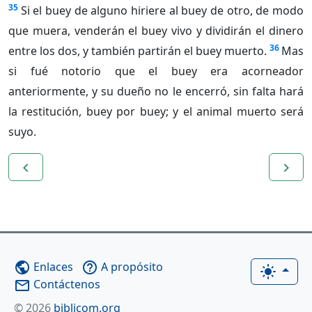
35
Si el buey de alguno hiriere al buey de otro, de modo
que muera, venderán el buey vivo y dividirán el dinero
36
entre los dos, y también partirán el buey muerto.
Mas
si fué notorio que el buey era acorneador
anteriormente, y su dueño no le encerró, sin falta hará
la restitución, buey por buey; y el animal muerto será
suyo.
navigate_before
navigate_next
Enlaces
A propósito
public
help_outline
light_mode
Contáctenos
mail_outline
© 2026
biblicom.org