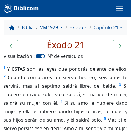
Biblicom
Biblia
VM1929
Éxodo
Capítulo 21
home
Éxodo 21
navigate_before
navigate_next
Visualización :
N° de versículos
1
Y ESTAS son las leyes que pondrás delante de ellos:
2
Cuando comprares un siervo hebreo, seis años te
3
servirá, mas al séptimo saldrá libre, de balde.
Si
hubiere entrado solo, solo saldrá; si marido de mujer,
4
saldrá su mujer con él.
Si su amo le hubiere dado
mujer, y ella le hubiere parido hijos o hijas, la mujer y
5
sus hijos serán de su amo, y él saldrá solo.
Mas si el
siervo persistiese en decir: Amo a mi señor, y a mi mujer