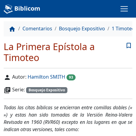
Biblicom
Comentarios
Bosquejo Expositivo
1 Timoteo
home
La Primera Epístola a
bookmark_border
Timoteo
Autor:
Hamilton SMITH
person
93
Serie:
library_books
Bosquejo Expositivo
Todas las citas bíblicas se encierran entre comillas dobles («
») y estas han sido tomadas de la Versión Reina-Valera
Revisada en 1960 (RVR60) excepto en los lugares en que se
indican otras versiones, tales como: