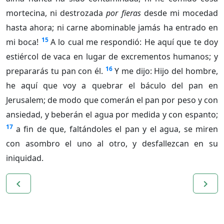
mortecina, ni destrozada
por fieras
desde mi mocedad
hasta ahora; ni carne abominable jamás ha entrado en
15
mi boca!
A lo cual me respondió: He aquí que te doy
estiércol de vaca en lugar de excrementos humanos; y
16
prepararás tu pan con él.
Y me dijo: Hijo del hombre,
he aquí que voy a quebrar el báculo del pan en
Jerusalem; de modo que comerán el pan por peso y con
ansiedad, y beberán el agua por medida y con espanto;
17
a fin de que, faltándoles el pan y el agua, se miren
con asombro el uno al otro, y desfallezcan en su
iniquidad.
navigate_before
navigate_next