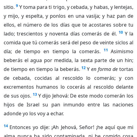
9
sitio.
Y toma para ti trigo, y cebada, y habas, y lentejas,
y mijo, y espelta, y ponlos en una vasija; y haz pan de
ellos, el número de los días que te acostares sobre tu
10
lado; trescientos y noventa días comerás de él.
Y la
comida que tú comerás será del peso de veinte siclos al
11
día; de tiempo en tiempo la comerás.
Asimismo
beberás el agua por medida, la sexta parte de un hin;
12
de tiempo en tiempo la beberás.
Y
en forma de
tortas
de cebada, cocidas al rescoldo lo comerás; y con
excrementos humanos lo cocerás al rescoldo delante
13
de sus ojos.
Y dijo Jehová: De este modo comerán los
hijos de Israel su pan inmundo entre las naciones
adonde yo los voy a echar.
14
Entonces yo dije: ¡Ah Jehová, Señor! ¡he aquí que mi
alma nunca ha sido contaminada, ni he comido cosa