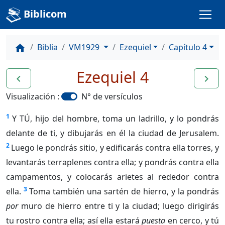
Biblicom
Biblia
VM1929
Ezequiel
Capítulo 4
home
Ezequiel 4
navigate_before
navigate_next
Visualización :
N° de versículos
1
Y TÚ, hijo del hombre, toma un ladrillo, y lo pondrás
delante de ti, y dibujarás en él la ciudad de Jerusalem.
2
Luego le pondrás sitio, y edificarás contra ella torres, y
levantarás terraplenes contra ella; y pondrás contra ella
campamentos, y colocarás arietes al rededor contra
3
ella.
Toma también una sartén de hierro, y la pondrás
por
muro de hierro entre ti y la ciudad; luego dirigirás
tu rostro contra ella; así ella estará
puesta
en cerco, y tú