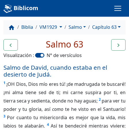
Biblicom
Biblia
VM1929
Salmo
Capítulo 63
home
Salmo 63
navigate_before
navigate_next
Visualización :
N° de versículos
Salmo de David, cuando estaba en el
desierto de Judá.
1
¡OH Dios, Dios mío eres tú! ¡de madrugada te buscaré!
¡mi alma tiene sed de ti; mi carne suspira por ti, en
2
tierra seca y sedienta, donde no hay aguas;
para ver tu
poder y tu gloria, así
como
te he visto en el Santuario!
3
Por cuanto tu misericordia es mejor que la vida, mis
4
labios te alabarán.
Así te bendeciré mientras viviere: