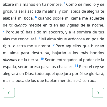
5
alzaré mis manos en tu nombre.
Como
de
meollo y
de
grosura será saciada mi alma, y con labios de alegría te
6
alabará mi boca,
cuando sobre mi cama me acuerde
de ti;
cuando
medite en ti en las vigilias de la noche.
7
Porque tú has sido mi socorro, y a la sombra de tus
8
alas me regocijaré.
Mi alma sigue ardorosa en pos de
9
ti; tu diestra me sustenta.
Pero aquellos que buscan
mi alma para destruir
la
, bajarán a los más hondos
10
abismos
de la tierra.
Serán entregados al poder de la
11
espada, serán presa para los chacales.
Pero el rey se
alegrará en Dios: todo aquel que jura por él se gloriará;
mas la boca de los que hablan mentira será cerrada
navigate_before
navigate_next