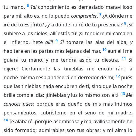
6
tu mano.
Tal
conocimiento es demasiado maravilloso
7
para mí; alto es, no lo puedo
comprender
.
¿A dónde me
8
iré de tu Espíritu? ¿y a dónde huiré de tu presencia?
¡Si
subiere a los cielos, allí estás tú! ¡si tendiere mi cama en
9
el infierno, hete
allí!
Si
tomare las alas del alba,
y
10
habitare en las partes más lejanas del mar,
aun allí me
11
guiará tu mano, y me tendrá asido tu diestra.
Si
dijere: Ciertamente las tinieblas me encubrirán; la
12
noche misma resplandecerá en derredor de mí;
pues
que las tinieblas nada encubren de ti, sino que la noche
13
brilla como el día: ¡tinieblas y luz lo mismo son a ti!
Me
conoces pues
; porque eres dueño de mis más íntimos
pensamientos; cubrísteme en el seno de mi madre.
14
Te alabaré, porque asombrosa
y
maravillosamente he
sido formado; admirables son tus obras; y mi alma lo