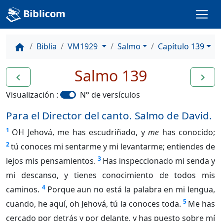
Biblicom
Biblia
VM1929
Salmo
Capítulo 139
home
Salmo 139
navigate_before
navigate_next
Visualización :
N° de versículos
Para el Director del canto. Salmo de David.
1
OH Jehová, me has escudriñado, y
me
has conocido;
2
tú conoces mi sentarme y mi levantarme; entiendes de
3
lejos mis pensamientos.
Has inspeccionado mi senda y
mi descanso, y tienes conocimiento de todos mis
4
caminos.
Porque aun no está la palabra en mi lengua,
5
cuando, he aquí, oh Jehová, tú la conoces toda.
Me has
cercado por detrás y por delante, y has puesto sobre mí