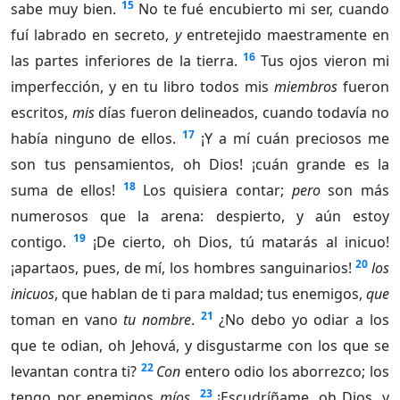
15
sabe muy bien.
No te fué encubierto mi ser, cuando
fuí labrado en secreto,
y
entretejido maestramente en
16
las partes inferiores de la tierra.
Tus ojos vieron mi
imperfección, y en tu libro todos mis
miembros
fueron
escritos,
mis
días fueron delineados, cuando todavía no
17
había ninguno de ellos.
¡Y a mí cuán preciosos me
son tus pensamientos, oh Dios! ¡cuán grande es la
18
suma de ellos!
Los quisiera contar;
pero
son más
numerosos que la arena: despierto, y aún estoy
19
contigo.
¡De cierto, oh Dios, tú matarás al inicuo!
20
¡apartaos, pues, de mí, los hombres sanguinarios!
los
inicuos
, que hablan de ti para maldad; tus enemigos,
que
21
toman en vano
tu nombre
.
¿No debo yo odiar a los
que te odian, oh Jehová, y disgustarme con los que se
22
levantan contra ti?
Con
entero odio los aborrezco; los
23
tengo por enemigos
míos
.
¡Escudríñame, oh Dios, y