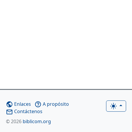
Enlaces
A propósito
public
help_outline
light_mode
Contáctenos
mail_outline
© 2026
biblicom.org