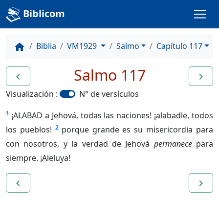
Biblicom
Biblia
VM1929
Salmo
Capítulo 117
home
Salmo 117
navigate_before
navigate_next
Visualización :
N° de versículos
1
¡ALABAD a Jehová, todas las naciones! ¡alabadle, todos
2
los pueblos!
porque grande es su misericordia para
con nosotros, y la verdad de Jehová
permanece
para
siempre. ¡Aleluya!
navigate_before
navigate_next