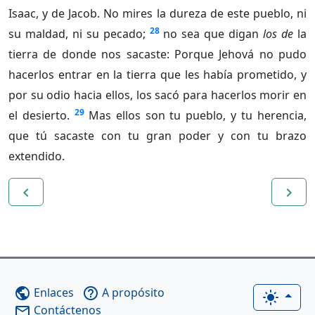
Isaac, y de Jacob. No mires la dureza de este pueblo, ni
28
su maldad, ni su pecado;
no sea que digan
los de
la
tierra de donde nos sacaste: Porque Jehová no pudo
hacerlos entrar en la tierra que les había prometido, y
por su odio hacia ellos, los sacó para hacerlos morir en
29
el desierto.
Mas ellos son tu pueblo, y tu herencia,
que tú sacaste con tu gran poder y con tu brazo
extendido.
navigate_before
navigate_next
Enlaces
A propósito
public
help_outline
light_mode
Contáctenos
mail_outline