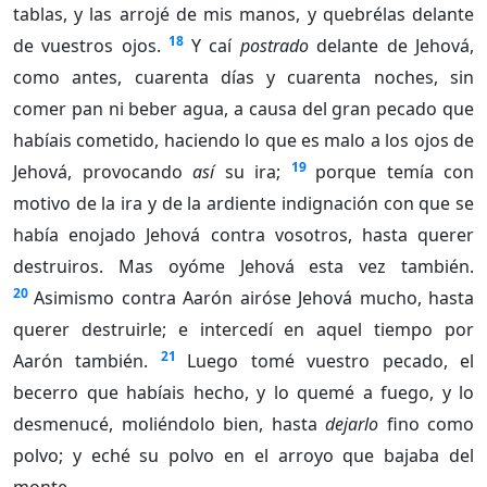
tablas, y las arrojé de mis manos, y quebrélas delante
18
de vuestros ojos.
Y caí
postrado
delante de Jehová,
como antes, cuarenta días y cuarenta noches, sin
comer pan ni beber agua, a causa del gran pecado que
habíais cometido, haciendo lo que es malo a los ojos de
19
Jehová, provocando
así
su ira;
porque temía con
motivo de la ira y de la ardiente indignación con que se
había enojado Jehová contra vosotros, hasta querer
destruiros. Mas oyóme Jehová esta vez también.
20
Asimismo contra Aarón airóse Jehová mucho, hasta
querer destruirle; e intercedí en aquel tiempo por
21
Aarón también.
Luego tomé vuestro pecado, el
becerro que habíais hecho, y lo quemé a fuego, y lo
desmenucé, moliéndolo bien, hasta
dejarlo
fino como
polvo; y eché su polvo en el arroyo que bajaba del