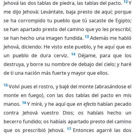
12
Jehová las dos tablas de piedra, las tablas del pacto.
Y
me dijo Jehová: Levántate, baja presto de aquí; porque
se ha corrompido tu pueblo que tú sacaste de Egipto;
se han apartado presto del camino que yo les prescribí;
13
se han hecho una imagen fundida.
Además me habló
Jehová, diciendo: He visto este pueblo, y he aquí que es
14
un pueblo de dura cerviz.
Déjame, para que los
destruya, y borre su nombre de debajo del cielo; y haré
de ti una nación más fuerte y mayor que ellos.
15
Volví pues el rostro, y bajé del monte (abrasándose el
monte en fuego), con las dos tablas del pacto en mis
16
manos.
Y miré, y he aquí que
en efecto
habían pecado
contra Jehová vuestro Dios; os habíais hecho un
becerro fundido; os habíais apartado presto del camino
17
que os prescribió Jehová.
Entonces agarré las dos