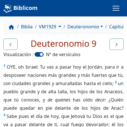
Biblicom
Biblia
VM1929
Deuteronomio
Capítulo
home
Deuteronomio 9
navigate_before
navigate_next
Visualización :
N° de versículos
1
OYE, oh Israel: Tu vas a pasar hoy el Jordán, para ir a
desposeer naciones más grandes y más fuertes que tú,
2
con
ciudades grandes y amuralladas hasta el cielo;
un
pueblo grande y de alta talla, los hijos de los Anaceos,
que tú conoces, y
de quienes
has oído
decir:
¿Quién
puede quedar en pie delante de los hijos de Anac?
3
Sabe pues el día de hoy, que Jehová tu Dios es el que
va a pasar delante de ti, cual fuego devorador; él los