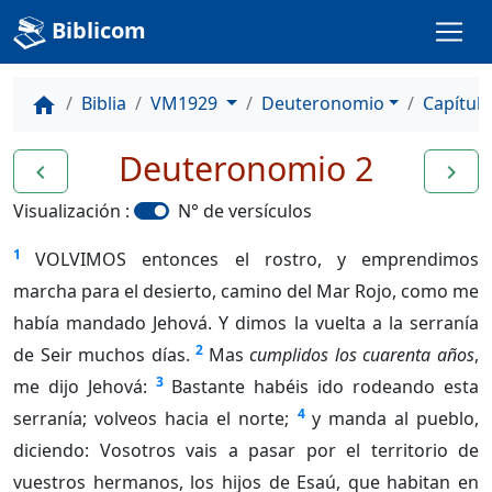
Biblicom
Biblia
VM1929
Deuteronomio
Capítulo
home
Deuteronomio 2
navigate_before
navigate_next
Visualización :
N° de versículos
1
VOLVIMOS entonces el rostro, y emprendimos
marcha para el desierto, camino del Mar Rojo, como me
había mandado Jehová. Y dimos la vuelta a la serranía
2
de Seir muchos días.
Mas
cumplidos los cuarenta años
,
3
me dijo Jehová:
Bastante habéis ido rodeando esta
4
serranía; volveos hacia el norte;
y manda al pueblo,
diciendo: Vosotros vais a pasar por el territorio de
vuestros hermanos, los hijos de Esaú, que habitan en