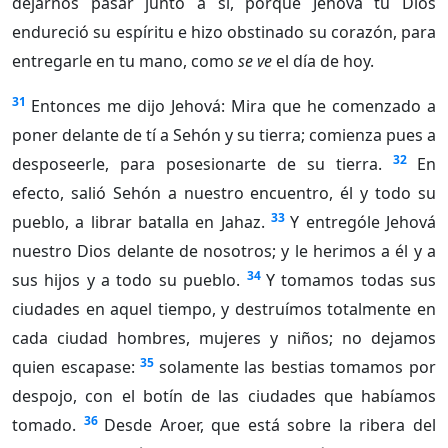
dejarnos pasar junto a sí, porque Jehová tu Dios
endureció su espíritu e hizo obstinado su corazón, para
entregarle en tu mano, como
se ve
el día de hoy.
31
Entonces me dijo Jehová: Mira que he comenzado a
poner delante de tí a Sehón y su tierra; comienza pues a
32
desposeerle, para posesionarte de su tierra.
En
efecto, salió Sehón a nuestro encuentro, él y todo su
33
pueblo, a librar batalla en Jahaz.
Y entrególe Jehová
nuestro Dios delante de nosotros; y le herimos a él y a
34
sus hijos y a todo su pueblo.
Y tomamos todas sus
ciudades en aquel tiempo, y destruímos totalmente en
cada ciudad hombres, mujeres y niños; no dejamos
35
quien escapase:
solamente las bestias tomamos por
despojo, con el botín de las ciudades que habíamos
36
tomado.
Desde Aroer, que está sobre la ribera del