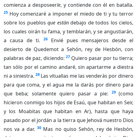
comienza a desposeer
le
, y contiende con él en batalla.
25
Hoy comenzaré a imponer el miedo de ti y tu terror
sobre los pueblos
que están
debajo de todos los cielos,
los cuales oirán tu fama, y temblarán, y se angustiarán,
26
a causa de ti.
Envié pues mensajeros desde el
desierto de Quedemot a Sehón, rey de Hesbón, con
27
palabras de paz, diciendo:
Quiero pasar por tu tierra;
tan sólo por el camino andaré, sin apartarme a diestra
28
ni a siniestra.
Las vituallas me las venderás por dinero
para que coma, y el agua me la darás por dinero para
29
que beba; solamente quiero pasar a pie:
(como
hicieron conmigo los hijos de Esaú, que habitan en Seir,
y los Moabitas que habitan en Ar), hasta que haya
pasado por el jordán a la tierra que Jehová nuestro Dios
30
nos va a dar.
Mas no quiso Sehón, rey de Hesbón,