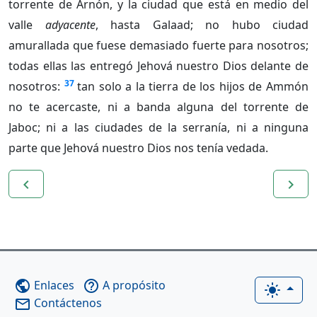
torrente de Arnón, y la ciudad que está en medio del
valle
adyacente
, hasta Galaad; no hubo ciudad
amurallada que fuese demasiado fuerte para nosotros;
todas ellas las entregó Jehová nuestro Dios delante de
37
nosotros:
tan solo a la tierra de los hijos de Ammón
no te acercaste, ni a banda alguna del torrente de
Jaboc; ni a las ciudades de la serranía, ni a ninguna
parte que Jehová nuestro Dios nos tenía vedada.
navigate_before
navigate_next
Enlaces
A propósito
public
help_outline
light_mode
Contáctenos
mail_outline