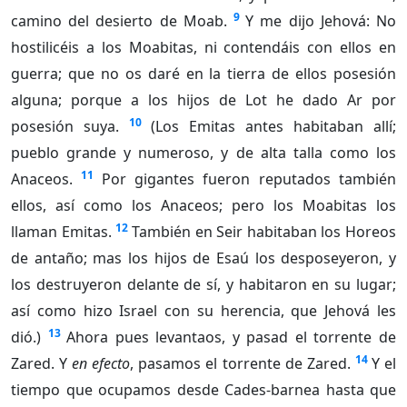
9
camino del desierto de Moab.
Y me dijo Jehová: No
hostilicéis a los Moabitas, ni contendáis con ellos en
guerra; que no os daré en la tierra de ellos posesión
alguna; porque a los hijos de Lot he dado Ar por
10
posesión suya.
(Los Emitas antes habitaban allí;
pueblo grande y numeroso, y de alta talla como los
11
Anaceos.
Por gigantes fueron reputados también
ellos, así como los Anaceos; pero los Moabitas los
12
llaman Emitas.
También en Seir habitaban los Horeos
de antaño; mas los hijos de Esaú los desposeyeron, y
los destruyeron delante de sí, y habitaron en su lugar;
así como hizo Israel con su herencia, que Jehová les
13
dió.)
Ahora pues levantaos, y pasad el torrente de
14
Zared. Y
en efecto
, pasamos el torrente de Zared.
Y el
tiempo que ocupamos desde Cades-barnea hasta que