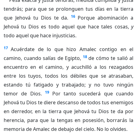
Pesa exacta y justa tendrás; medida cumplida y justa
tendrás; para que se prolonguen tus días en la tierra
16
que Jehová tu Dios te da.
Porque abominación a
Jehová tu Dios es todo aquel que hace tales cosas,
y
todo aquel que hace injusticias.
17
Acuérdate de lo que hizo Amalec contigo en el
18
camino, cuando salías de Egipto,
de cómo te salió al
encuentro en el camino, y acuchilló a los rezagados
entre los tuyos, todos los débiles que se atrasaban,
estando tú fatigado y trabajado; y no tuvo ningún
19
temor de Dios.
Por tanto sucederá que cuando
Jehová tu Dios te diere descanso de todos tus enemigos
en derredor, en la tierra que Jehová tu Dios te da por
herencia, para que la tengas en posesión, borrarás la
memoria de Amalec de debajo del cielo. No lo olvides.