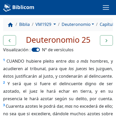
Biblicom
Biblia
VM1929
Deuteronomio
Capítulo
home
Deuteronomio 25
navigate_before
navigate_next
Visualización :
N° de versículos
1
CUANDO hubiere pleito entre
dos o más
hombres, y
acudieren al tribunal, para que
los jueces
les juzguen,
éstos justificarán al justo, y condenarán al delincuente.
2
Y será que si fuere el delincuente digno de ser
azotado, el juez le hará echar en tierra, y en su
presencia le hará azotar según su delito, por cuenta.
3
Cuarenta azotes le podrá dar,
mas
no excederá de ello;
no sea que si excediere, dándole muchos azotes sobre