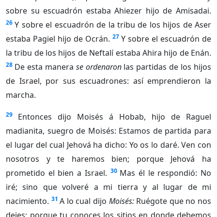
sobre su escuadrón estaba Ahiezer hijo de Amisadai.
26
Y sobre el escuadrón de la tribu de los hijos de Aser
27
estaba Pagiel hijo de Ocrán.
Y sobre el escuadrón de
la tribu de los hijos de Neftalí estaba Ahira hijo de Enán.
28
De esta manera
se ordenaron
las partidas de los hijos
de Israel, por sus escuadrones: así emprendieron la
marcha.
29
Entonces dijo Moisés á Hobab, hijo de Raguel
madianita, suegro de Moisés: Estamos de partida para
el lugar del cual Jehová ha dicho: Yo os lo daré. Ven con
nosotros y te haremos bien; porque Jehová ha
30
prometido el bien a Israel.
Mas él le respondió: No
iré; sino que volveré a mi tierra y al lugar de mi
31
nacimiento.
A lo cual dijo
Moisés:
Ruégote que no nos
dejes; porque tu conoces los sitios en donde debemos