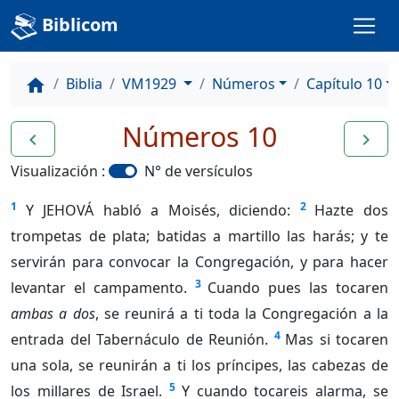
Biblicom
Biblia
VM1929
Números
Capítulo 10
home
Números 10
navigate_before
navigate_next
Visualización :
N° de versículos
1
2
Y JEHOVÁ habló a Moisés, diciendo:
Hazte dos
trompetas de plata; batidas a martillo las harás; y te
servirán para convocar la Congregación, y para hacer
3
levantar el campamento.
Cuando pues las tocaren
ambas a dos
, se reunirá a ti toda la Congregación a la
4
entrada del Tabernáculo de Reunión.
Mas si tocaren
una sola, se reunirán a ti los príncipes, las cabezas de
5
los millares de Israel.
Y cuando tocareis alarma, se