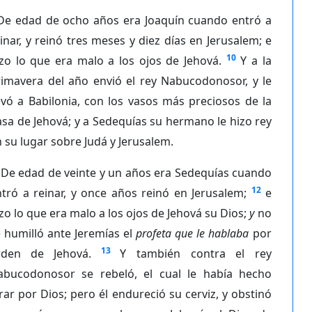
De edad de ocho años era Joaquín cuando entró a
inar, y reinó tres meses y diez días en Jerusalem; e
10
zo lo que era malo a los ojos de Jehová.
Y a la
rimavera del año envió el rey Nabucodonosor, y le
evó a Babilonia, con los vasos más preciosos de la
sa de Jehová; y a Sedequías su hermano le hizo rey
 su lugar sobre Judá y Jerusalem.
De edad de veinte y un años era Sedequías cuando
12
tró a reinar, y once años reinó en Jerusalem;
e
zo lo que era malo a los ojos de Jehová su Dios;
y
no
 humilló ante Jeremías el
profeta que le hablaba
por
13
rden de Jehová.
Y también contra el rey
abucodonosor se rebeló, el cual le había hecho
rar por Dios; pero él endureció su cerviz, y obstinó