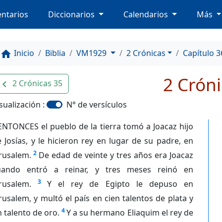
ntarios
Diccionarios
Calendarios
Más
Inicio
Biblia
VM1929
2 Crónicas
Capítulo 3
home
2 Cróni
2 Crónicas 35
avigate_before
sualización :
N° de versículos
ENTONCES el pueblo de la tierra tomó a Joacaz hijo
 Josías, y le hicieron rey en lugar de su padre, en
2
rusalem.
De edad de veinte y tres años era Joacaz
uando entró a reinar, y tres meses reinó en
3
rusalem.
Y el rey de Egipto le depuso en
rusalem, y multó el país en cien talentos de plata y
4
 talento de oro.
Y a su hermano Eliaquim el rey de