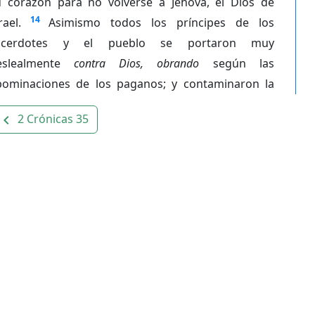
u corazón para no volverse a Jehová, el Dios de
14
rael.
Asimismo todos los príncipes de los
acerdotes y el pueblo se portaron muy
eslealmente
contra Dios, obrando
según las
bominaciones de los paganos; y contaminaron la
2 Crónicas 35
avigate_before