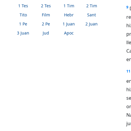
1 Tes
2 Tes
1 Tim
2 Tim
9
Tito
Film
Hebr
Sant
re
1 Pe
2 Pe
1 Juan
2 Juan
hi
3 Juan
Jud
Apoc
p
ll
Ca
en
11
en
hi
se
o
N
ju