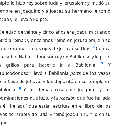
ipto le hizo rey sobre Judá y Jerusalem; y mudó su
ombre en Joaquim; y a Joacaz su hermano le tomó
cao y le llevó a Egipto.
De edad de veinte y cinco años era Joaquim cuando
tró a reinar, y once años reinó en Jerusalem; e hizo
6
 que era malo a los ojos de Jehová su Dios.
Contra
te subió Nabucodonosor rey de Babilonia, y le puso
7
n grillos para hacerle ir a Babilonia.
Y
abucodonosor llevó a Babilonia
parte
de los vasos
 la Casa de Jehová, y los depositó en su templo en
8
bilonia.
Y las demás cosas de Joaquim, y las
bominaciones que hizo, y la
rebelión
que fué hallada
 él, he aquí que están escritas en el libro de los
yes de Israel y de Judá; y reinó Joaquín su hijo en su
gar.