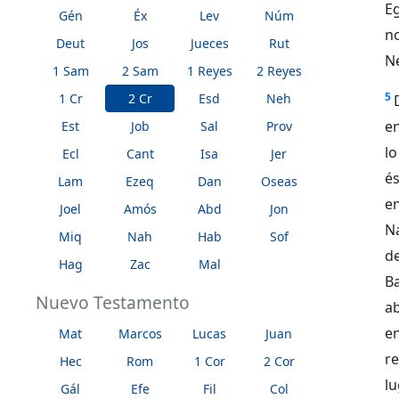
Eg
Gén
Éx
Lev
Núm
n
Deut
Jos
Jueces
Rut
Ne
1 Sam
2 Sam
1 Reyes
2 Reyes
5
1 Cr
2 Cr
Esd
Neh
en
Est
Job
Sal
Prov
lo
Ecl
Cant
Isa
Jer
és
Lam
Ezeq
Dan
Oseas
e
Joel
Amós
Abd
Jon
N
Miq
Nah
Hab
Sof
de
Hag
Zac
Mal
Ba
Nuevo Testamento
a
en
Mat
Marcos
Lucas
Juan
re
Hec
Rom
1 Cor
2 Cor
lu
Gál
Efe
Fil
Col