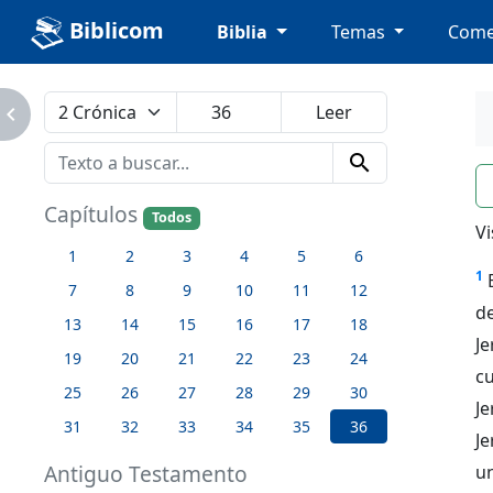
Biblicom
Biblia
Temas
Come
avigate_next
search
n
Capítulos
Todos
Vi
1
2
3
4
5
6
1
7
8
9
10
11
12
de
13
14
15
16
17
18
Je
19
20
21
22
23
24
c
25
26
27
28
29
30
Je
31
32
33
34
35
36
Je
Antiguo Testamento
un