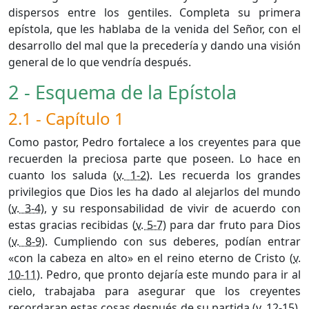
dispersos entre los gentiles. Completa su primera
epístola, que les hablaba de la venida del Señor, con el
desarrollo del mal que la precedería y dando una visión
general de lo que vendría después.
2 - Esquema de la Epístola
2.1 - Capítulo 1
Como pastor, Pedro fortalece a los creyentes para que
recuerden la preciosa parte que poseen. Lo hace en
cuanto los saluda (
v. 1-2
). Les recuerda los grandes
privilegios que Dios les ha dado al alejarlos del mundo
(
v. 3-4
), y su responsabilidad de vivir de acuerdo con
estas gracias recibidas (
v. 5-7
) para dar fruto para Dios
(
v. 8-9
). Cumpliendo con sus deberes, podían entrar
«con la cabeza en alto» en el reino eterno de Cristo (
v.
10-11
). Pedro, que pronto dejaría este mundo para ir al
cielo, trabajaba para asegurar que los creyentes
recordaran estas cosas después de su partida (
v. 12-15
),