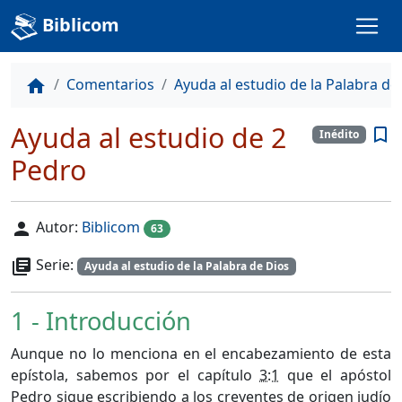
Biblicom
Comentarios
Ayuda al estudio de la Palabra de
home
Ayuda al estudio de 2
bookmark_border
Inédito
Pedro
Autor:
Biblicom
person
63
Serie:
library_books
Ayuda al estudio de la Palabra de Dios
1 - Introducción
Aunque no lo menciona en el encabezamiento de esta
epístola, sabemos por el capítulo
3:1
que el apóstol
Pedro sigue escribiendo a los creyentes de origen judío