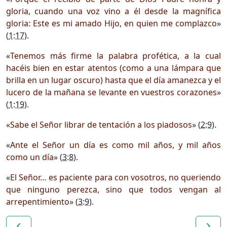
gloria, cuando una voz vino a él desde la magnífica
gloria: Este es mi amado Hijo, en quien me complazco
»
(
1:17
).
«
Tenemos más firme la palabra profética, a la cual
hacéis bien en estar atentos (como a una lámpara que
brilla en un lugar oscuro) hasta que el día amanezca y el
lucero de la mañana se levante en vuestros corazones
»
(
1:19
).
«
Sabe el Señor librar de tentación a los piadosos
» (
2:9
).
«
Ante el Señor un día es como mil años, y mil años
como un día
» (
3:8
).
«
El Señor… es paciente para con vosotros, no queriendo
que ninguno perezca, sino que todos vengan al
arrepentimiento
» (
3:9
).
navigate_before
navigate_next