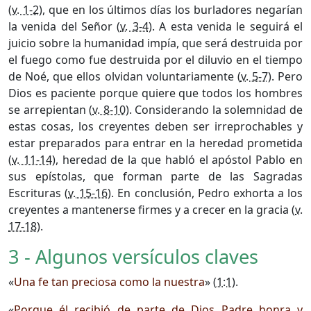
(
v. 1-2
), que en los últimos días los burladores negarían
la venida del Señor (
v. 3-4
). A esta venida le seguirá el
juicio sobre la humanidad impía, que será destruida por
el fuego como fue destruida por el diluvio en el tiempo
de Noé, que ellos olvidan voluntariamente (
v. 5-7
). Pero
Dios es paciente porque quiere que todos los hombres
se arrepientan (
v. 8-10
). Considerando la solemnidad de
estas cosas, los creyentes deben ser irreprochables y
estar preparados para entrar en la heredad prometida
(
v. 11-14
), heredad de la que habló el apóstol Pablo en
sus epístolas, que forman parte de las Sagradas
Escrituras (
v. 15-16
). En conclusión, Pedro exhorta a los
creyentes a mantenerse firmes y a crecer en la gracia (
v.
17-18
).
3 - Algunos versículos claves
«
Una fe tan preciosa como la nuestra
» (
1:1
).
«
Porque él recibió de parte de Dios Padre honra y