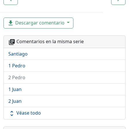
Descargar comentario
file_download
Comentarios en la misma serie
library_books
Santiago
1 Pedro
2 Pedro
1 Juan
2 Juan
Véase todo
unfold_more