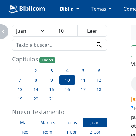
Biblicom
Biblia
Temas
Come
avigate_next
search
n
Capítulos
Todos
Vi
1
2
3
4
5
6
7
8
9
10
11
12
13
14
15
16
17
18
19
20
21
Je
1
Nuevo Testamento
pu
Mat
Marcos
Lucas
Juan
ot
Hec
Rom
1 Cor
2 Cor
en