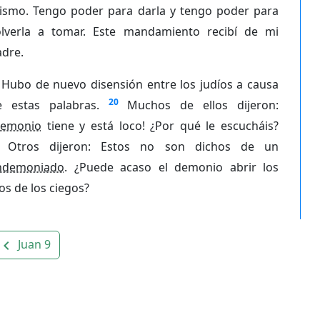
ismo. Tengo poder para darla y tengo poder para
olverla a tomar. Este mandamiento recibí de mi
adre.
Hubo de nuevo disensión entre los judíos a causa
20
e estas palabras.
Muchos de ellos dijeron:
emonio
tiene y está loco! ¿Por qué le escucháis?
Otros dijeron: Estos no son dichos de un
ndemoniado
. ¿Puede acaso el demonio abrir los
os de los ciegos?
Juan 9
avigate_before