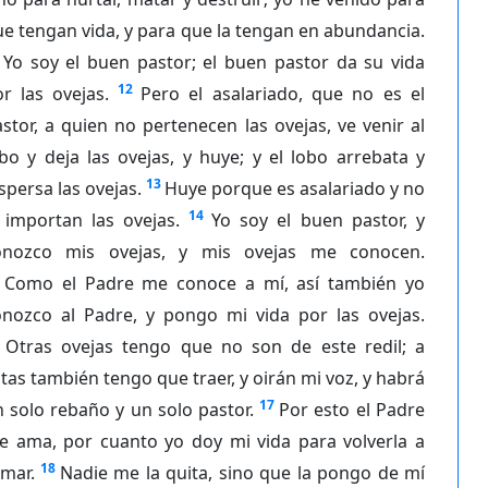
e tengan vida, y para que la tengan en abundancia.
Yo soy el buen pastor; el buen pastor da su vida
12
r las ovejas.
Pero el asalariado, que no es el
stor, a quien no pertenecen las ovejas, ve venir al
bo y deja las ovejas, y huye; y el lobo arrebata y
13
spersa las ovejas.
Huye porque es asalariado y no
14
 importan las ovejas.
Yo soy el buen pastor, y
onozco mis ovejas, y mis ovejas me conocen.
Como el Padre me conoce a mí, así también yo
onozco al Padre, y pongo mi vida por las ovejas.
Otras ovejas tengo que no son de este redil; a
tas también tengo que traer, y oirán mi voz, y habrá
17
 solo rebaño y un solo pastor.
Por esto el Padre
e ama, por cuanto yo doy mi vida para volverla a
18
mar.
Nadie me la quita, sino que la pongo de mí