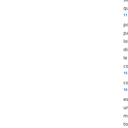
qu
11
po
pa
lo
di
le
c
15
c
16
es
un
m
to