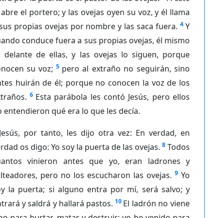
 abre el portero; y las ovejas oyen su voz, y él llama
4
sus propias ovejas por nombre y las saca fuera.
Y
ando conduce fuera a sus propias ovejas, él mismo
 delante de ellas, y las ovejas lo siguen, porque
5
onocen su voz;
pero al extraño no seguirán, sino
tes huirán de él; porque no conocen la voz de los
6
traños.
Esta parábola les contó Jesús, pero ellos
 entendieron qué era lo que les decía.
Jesús, por tanto, les dijo otra vez: En verdad, en
8
rdad os digo: Yo soy la puerta de las ovejas.
Todos
uantos vinieron antes que yo, eran ladrones y
9
lteadores, pero no los escucharon las ovejas.
Yo
y la puerta; si alguno entra por mí, será salvo; y
10
trará y saldrá y hallará pastos.
El ladrón no viene
no para hurtar, matar y destruir; yo he venido para