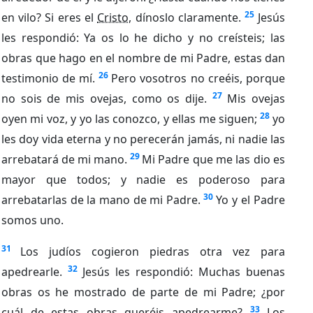
25
en vilo? Si eres el
Cristo
, dínoslo claramente.
Jesús
les respondió: Ya os lo he dicho y no creísteis; las
obras que hago en el nombre de mi Padre, estas dan
26
testimonio de mí.
Pero vosotros no creéis, porque
27
no sois de mis ovejas, como os dije.
Mis ovejas
28
oyen mi voz, y yo las conozco, y ellas me siguen;
yo
les doy vida eterna y no perecerán jamás, ni nadie las
29
arrebatará de mi mano.
Mi Padre que me las dio es
mayor que todos; y nadie es poderoso para
30
arrebatarlas de la mano de mi Padre.
Yo y el Padre
somos uno.
31
Los judíos cogieron piedras otra vez para
32
apedrearle.
Jesús les respondió: Muchas buenas
obras os he mostrado de parte de mi Padre; ¿por
33
cuál de estas obras queréis apedrearme?
Los