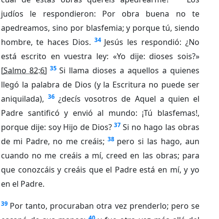
judíos le respondieron: Por obra buena no te
apedreamos, sino por blasfemia; y porque tú, siendo
34
hombre, te haces Dios.
Jesús les respondió: ¿No
está escrito en vuestra ley: «Yo dije: dioses sois?»
35
[
Salmo 82:6
]
Si llama dioses a aquellos a quienes
llegó la palabra de Dios (y la Escritura no puede ser
36
aniquilada),
¿decís vosotros de Aquel a quien el
Padre santificó y envió al mundo: ¡Tú blasfemas!,
37
porque dije: soy Hijo de Dios?
Si no hago las obras
38
de mi Padre, no me creáis;
pero si las hago, aun
cuando no me creáis a mí, creed en las obras; para
que conozcáis y creáis que el Padre está en mí, y yo
en el Padre.
39
Por tanto, procuraban otra vez prenderlo; pero se
40