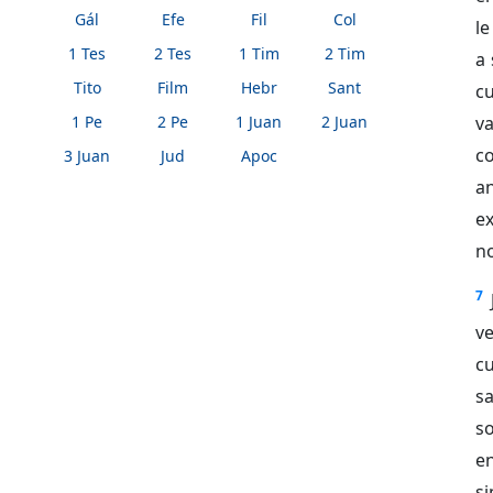
Gál
Efe
Fil
Col
le
1 Tes
2 Tes
1 Tim
2 Tim
a 
Tito
Film
Hebr
Sant
cu
1 Pe
2 Pe
1 Juan
2 Juan
va
c
3 Juan
Jud
Apoc
an
ex
no
7
ve
c
sa
so
en
si