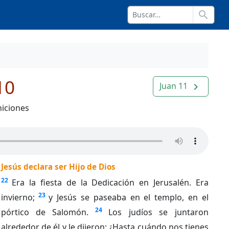
search
10
Juan 11
navigate_next
niciones
Jesús declara ser Hijo de Dios
22
Era la fiesta de la Dedicación en Jerusalén. Era
23
invierno;
y Jesús se paseaba en el templo, en el
24
pórtico de Salomón.
Los judíos se juntaron
alrededor de él y le dijeron: ¿Hasta cuándo nos tienes