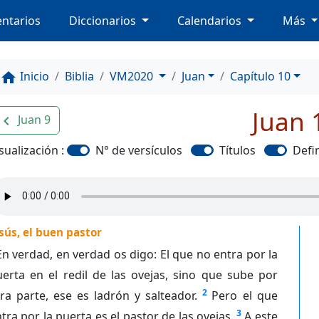
ntarios
Diccionarios
Calendarios
Más
Inicio
Biblia
VM2020
Juan
Capítulo 10
home
Juan 
Juan 9
avigate_before
sualización :
N° de versículos
Títulos
Defi
sús, el buen pastor
En verdad, en verdad os digo: El que no entra por la
erta en el redil de las ovejas, sino que sube por
2
ra parte, ese es ladrón y salteador.
Pero el que
3
tra por la puerta es el pastor de las ovejas.
A este