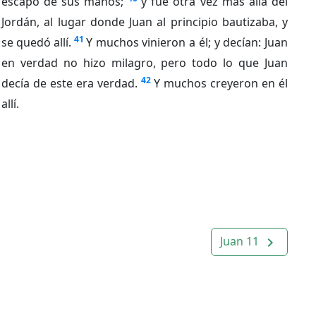
escapó de sus manos;
y fue otra vez más allá del
Jordán, al lugar donde Juan al principio bautizaba, y
41
se quedó allí.
Y muchos vinieron a él; y decían: Juan
en verdad no hizo milagro, pero todo lo que Juan
42
decía de este era verdad.
Y muchos creyeron en él
allí.
Juan 11
navigate_next