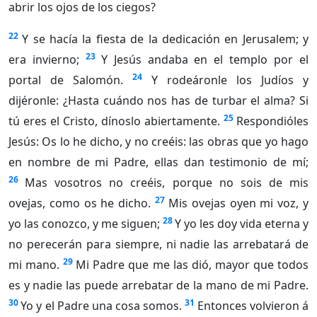
abrir los ojos de los ciegos?
22
Y se hacía la fiesta de la dedicación en Jerusalem; y
23
era invierno;
Y Jesús andaba en el templo por el
24
portal de Salomón.
Y rodeáronle los Judíos y
dijéronle: ¿Hasta cuándo nos has de turbar el alma? Si
25
tú eres el Cristo, dínoslo abiertamente.
Respondióles
Jesús: Os lo he dicho, y no creéis: las obras que yo hago
en nombre de mi Padre, ellas dan testimonio de mí;
26
Mas vosotros no creéis, porque no sois de mis
27
ovejas, como os he dicho.
Mis ovejas oyen mi voz, y
28
yo las conozco, y me siguen;
Y yo les doy vida eterna y
no perecerán para siempre, ni nadie las arrebatará de
29
mi mano.
Mi Padre que me las dió, mayor que todos
es y nadie las puede arrebatar de la mano de mi Padre.
30
31
Yo y el Padre una cosa somos.
Entonces volvieron á