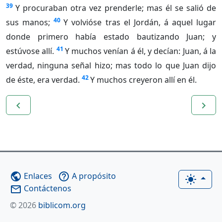
39
Y procuraban otra vez prenderle; mas él se salió de
40
sus manos;
Y volvióse tras el Jordán, á aquel lugar
donde primero había estado bautizando Juan; y
41
estúvose allí.
Y muchos venían á él, y decían: Juan, á la
verdad, ninguna señal hizo; mas todo lo que Juan dijo
42
de éste, era verdad.
Y muchos creyeron allí en él.
navigate_before
navigate_next
Enlaces
A propósito
public
help_outline
light_mode
Contáctenos
mail_outline
© 2026
biblicom.org