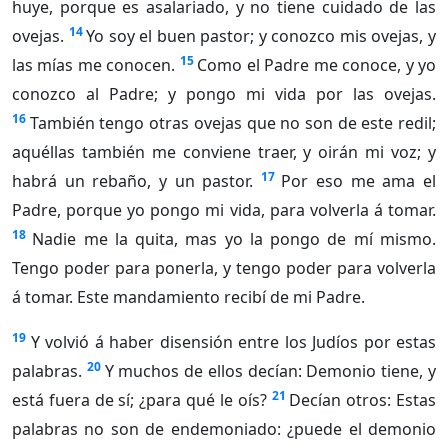
huye, porque es asalariado, y no tiene cuidado de las
14
ovejas.
Yo soy el buen pastor; y conozco mis ovejas, y
15
las mías me conocen.
Como el Padre me conoce, y yo
conozco al Padre; y pongo mi vida por las ovejas.
16
También tengo otras ovejas que no son de este redil;
aquéllas también me conviene traer, y oirán mi voz; y
17
habrá un rebaño, y un pastor.
Por eso me ama el
Padre, porque yo pongo mi vida, para volverla á tomar.
18
Nadie me la quita, mas yo la pongo de mí mismo.
Tengo poder para ponerla, y tengo poder para volverla
á tomar. Este mandamiento recibí de mi Padre.
19
Y volvió á haber disensión entre los Judíos por estas
20
palabras.
Y muchos de ellos decían: Demonio tiene, y
21
está fuera de sí; ¿para qué le oís?
Decían otros: Estas
palabras no son de endemoniado: ¿puede el demonio