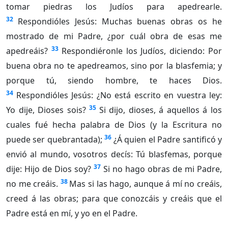
tomar piedras los Judíos para apedrearle.
32
Respondióles Jesús: Muchas buenas obras os he
mostrado de mi Padre, ¿por cuál obra de esas me
33
apedreáis?
Respondiéronle los Judíos, diciendo: Por
buena obra no te apedreamos, sino por la blasfemia; y
porque tú, siendo hombre, te haces Dios.
34
Respondióles Jesús: ¿No está escrito en vuestra ley:
35
Yo dije, Dioses sois?
Si dijo, dioses, á aquellos á los
cuales fué hecha palabra de Dios (y la Escritura no
36
puede ser quebrantada);
¿Á quien el Padre santificó y
envió al mundo, vosotros decís: Tú blasfemas, porque
37
dije: Hijo de Dios soy?
Si no hago obras de mi Padre,
38
no me creáis.
Mas si las hago, aunque á mí no creáis,
creed á las obras; para que conozcáis y creáis que el
Padre está en mí, y yo en el Padre.