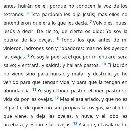
antes huirán de él: porque no conocen la voz de los
6
extraños.
Esta parábola les dijo Jesús; mas ellos no
7
entendieron qué era lo que les decía.
Volvióles, pues,
Jesús á decir: De cierto, de cierto os digo: Yo soy la
8
puerta de las ovejas.
Todos los que antes de mí
vinieron, ladrones son y robadores; mas no los oyeron
9
las ovejas.
Yo soy la puerta: el que por mí entrare, será
10
salvo; y entrará, y saldrá, y hallará pastos.
El ladrón
no viene sino para hurtar, y matar, y destruir: yo he
venido para que tengan vida, y para que la tengan en
11
abundancia.
Yo soy el buen pastor: el buen pastor su
12
vida da por las ovejas.
Mas el asalariado, y que no es
el pastor, de quien no son propias las ovejas, ve al lobo
que viene, y deja las ovejas, y huye, y el lobo las
13
arrebata, y esparce las ovejas.
Así que, el asalariado,