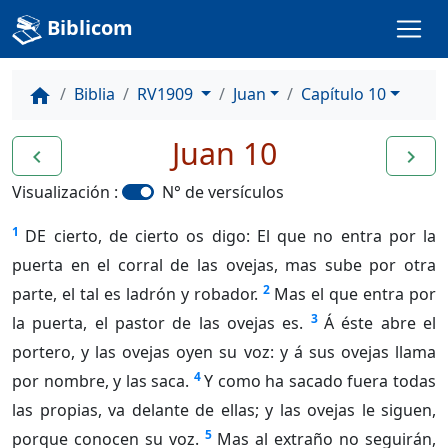
Biblicom
Biblia
RV1909
Juan
Capítulo 10
home
Juan 10
navigate_before
navigate_next
Visualización :
N° de versículos
1
DE cierto, de cierto os digo: El que no entra por la
puerta en el corral de las ovejas, mas sube por otra
2
parte, el tal es ladrón y robador.
Mas el que entra por
3
la puerta, el pastor de las ovejas es.
Á éste abre el
portero, y las ovejas oyen su voz: y á sus ovejas llama
4
por nombre, y las saca.
Y como ha sacado fuera todas
las propias, va delante de ellas; y las ovejas le siguen,
5
porque conocen su voz.
Mas al extraño no seguirán,