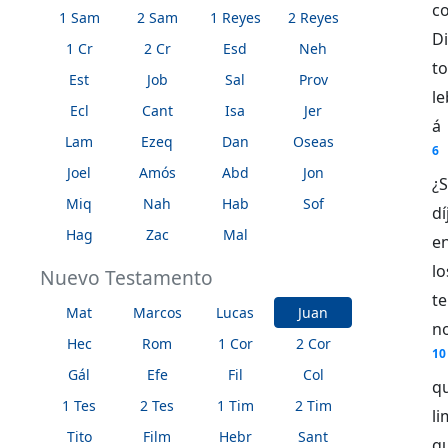
co
1 Sam
2 Sam
1 Reyes
2 Reyes
Di
1 Cr
2 Cr
Esd
Neh
to
Est
Job
Sal
Prov
le
Ecl
Cant
Isa
Jer
á
Lam
Ezeq
Dan
Oseas
6
Joel
Amós
Abd
Jon
¿
Miq
Nah
Hab
Sof
dí
Hag
Zac
Mal
e
lo
Nuevo Testamento
t
Mat
Marcos
Lucas
Juan
n
Hec
Rom
1 Cor
2 Cor
10
Gál
Efe
Fil
Col
qu
1 Tes
2 Tes
1 Tim
2 Tim
l
Tito
Film
Hebr
Sant
qu