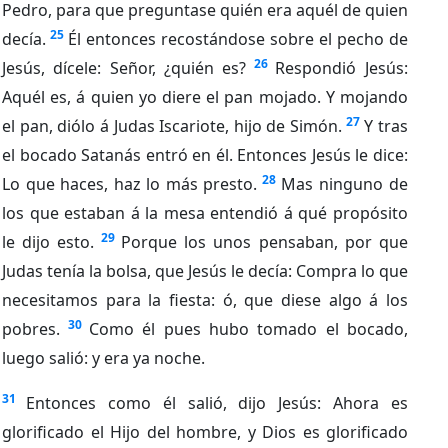
Pedro, para que preguntase quién era aquél de quien
25
decía.
Él entonces recostándose sobre el pecho de
26
Jesús, dícele: Señor, ¿quién es?
Respondió Jesús:
Aquél es, á quien yo diere el pan mojado. Y mojando
27
el pan, diólo á Judas Iscariote, hijo de Simón.
Y tras
el bocado Satanás entró en él. Entonces Jesús le dice:
28
Lo que haces, haz lo más presto.
Mas ninguno de
los que estaban á la mesa entendió á qué propósito
29
le dijo esto.
Porque los unos pensaban, por que
Judas tenía la bolsa, que Jesús le decía: Compra lo que
necesitamos para la fiesta: ó, que diese algo á los
30
pobres.
Como él pues hubo tomado el bocado,
luego salió: y era ya noche.
31
Entonces como él salió, dijo Jesús: Ahora es
glorificado el Hijo del hombre, y Dios es glorificado