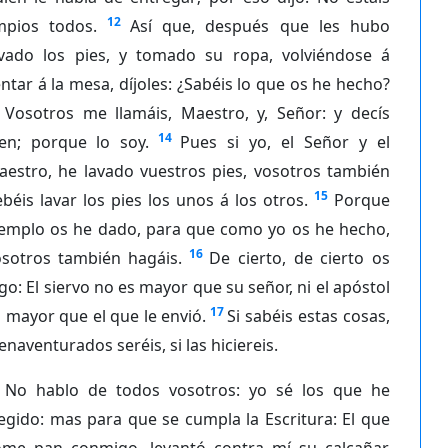
12
impios todos.
Así que, después que les hubo
avado los pies, y tomado su ropa, volviéndose á
ntar á la mesa, díjoles: ¿Sabéis lo que os he hecho?
Vosotros me llamáis, Maestro, y, Señor: y decís
14
ien; porque lo soy.
Pues si yo, el Señor y el
aestro, he lavado vuestros pies, vosotros también
15
béis lavar los pies los unos á los otros.
Porque
jemplo os he dado, para que como yo os he hecho,
16
osotros también hagáis.
De cierto, de cierto os
go: El siervo no es mayor que su señor, ni el apóstol
17
 mayor que el que le envió.
Si sabéis estas cosas,
enaventurados seréis, si las hiciereis.
No hablo de todos vosotros: yo sé los que he
egido: mas para que se cumpla la Escritura: El que
ome pan conmigo, levantó contra mí su calcañar.