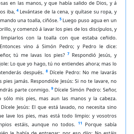
sas en las manos, y que había salido de Dios, y á
4
os iba,
Levántase de la cena, y quítase su ropa, y
5
mando una toalla, ciñóse.
Luego puso agua en un
brillo, y comenzó á lavar los pies de los discípulos, y
 limpiarlos con la toalla con que estaba ceñido.
Entonces vino á Simón Pedro; y Pedro le dice:
7
Señor, tú me lavas los pies?
Respondió Jesús, y
jole: Lo que yo hago, tú no entiendes ahora; mas lo
8
ntenderás después.
Dícele Pedro: No me lavarás
s pies jamás. Respondióle Jesús: Si no te lavare, no
9
endrás parte conmigo.
Dícele Simón Pedro: Señor,
o sólo mis pies, mas aun las manos y la cabeza.
Dícele Jesús: El que está lavado, no necesita sino
e lave los pies, mas está todo limpio: y vosotros
11
impios estáis, aunque no todos.
Porque sabía
ién le había de entregar; por eso dijo: No estáis