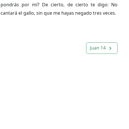
pondrás por mí? De cierto, de cierto te digo: No
cantará el gallo, sin que me hayas negado tres veces.
Juan 14
navigate_next