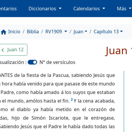
ntarios
Diccionarios
Calendarios
Más
Inicio
Biblia
RV1909
Juan
Capítulo 13
home
Juan 
Juan 12
avigate_before
sualización :
N° de versículos
ANTES de la fiesta de la Pascua, sabiendo Jesús que
u hora había venido para que pasase de este mundo
l Padre, como había amado á los suyos que estaban
2
 el mundo, amólos hasta el fin.
Y la cena acabada,
omo el diablo ya había metido en el corazón de
udas, hijo de Simón Iscariote, que le entregase,
Sabiendo Jesús que el Padre le había dado todas las