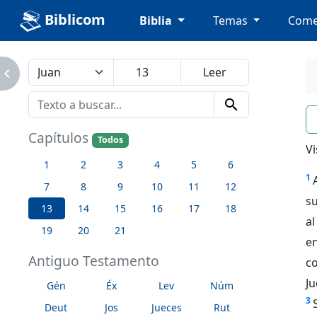
Biblicom
Biblia
Temas
Come
avigate_next
search
n
Capítulos
Todos
Vi
1
2
3
4
5
6
1
7
8
9
10
11
12
s
13
14
15
16
17
18
a
19
20
21
en
Antiguo Testamento
c
J
Gén
Éx
Lev
Núm
3
Deut
Jos
Jueces
Rut