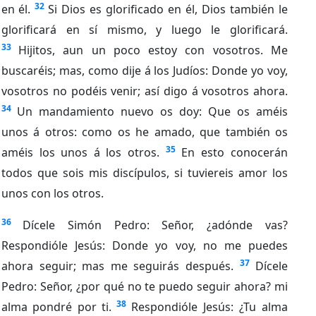
32
en él.
Si Dios es glorificado en él, Dios también le
glorificará en sí mismo, y luego le glorificará.
33
Hijitos, aun un poco estoy con vosotros. Me
buscaréis; mas, como dije á los Judíos: Donde yo voy,
vosotros no podéis venir; así digo á vosotros ahora.
34
Un mandamiento nuevo os doy: Que os améis
unos á otros: como os he amado, que también os
35
améis los unos á los otros.
En esto conocerán
todos que sois mis discípulos, si tuviereis amor los
unos con los otros.
36
Dícele Simón Pedro: Señor, ¿adónde vas?
Respondióle Jesús: Donde yo voy, no me puedes
37
ahora seguir; mas me seguirás después.
Dícele
Pedro: Señor, ¿por qué no te puedo seguir ahora? mi
38
alma pondré por ti.
Respondióle Jesús: ¿Tu alma