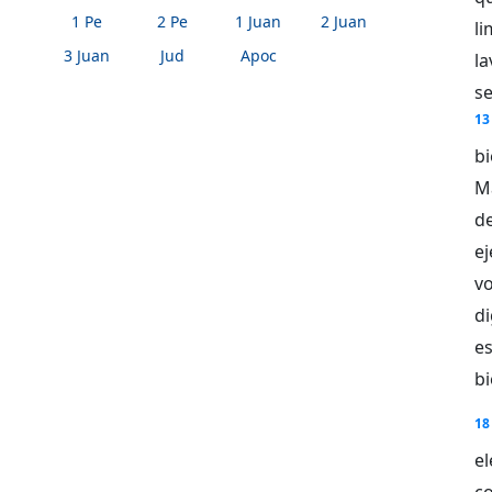
1 Pe
2 Pe
1 Juan
2 Juan
l
3 Juan
Jud
Apoc
l
se
13
b
M
de
e
v
di
es
bi
18
el
c