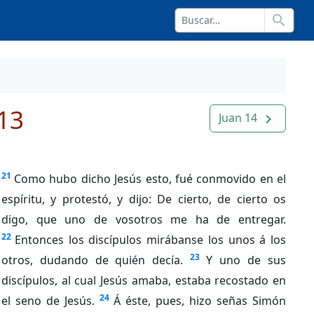
search
13
Juan 14
navigate_next
21
Como hubo dicho Jesús esto, fué conmovido en el
espíritu, y protestó, y dijo: De cierto, de cierto os
digo, que uno de vosotros me ha de entregar.
22
Entonces los discípulos mirábanse los unos á los
23
otros, dudando de quién decía.
Y uno de sus
discípulos, al cual Jesús amaba, estaba recostado en
24
el seno de Jesús.
Á éste, pues, hizo señas Simón