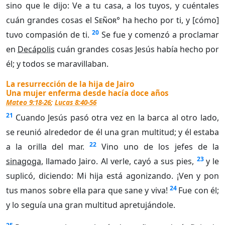
sino que le dijo: Ve a tu casa, a los tuyos, y cuéntales
cuán grandes cosas el
Señor°
ha hecho por ti, y [cómo]
20
tuvo compasión de ti.
Se fue y comenzó a proclamar
en
Decápolis
cuán grandes cosas Jesús había hecho por
él; y todos se maravillaban.
La resurrección de la hija de Jairo
Una mujer enferma desde hacía doce años
Mateo 9:18-26
;
Lucas 8:40-56
21
Cuando Jesús pasó otra vez en la barca al otro lado,
se reunió alrededor de él una gran multitud; y él estaba
22
a la orilla del mar.
Vino uno de los jefes de la
23
sinagoga
, llamado Jairo. Al verle, cayó a sus pies,
y le
suplicó, diciendo: Mi hija está agonizando. ¡Ven y pon
24
tus manos sobre ella para que sane y viva!
Fue con él;
y lo seguía una gran multitud apretujándole.