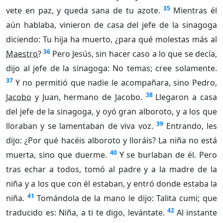
35
vete en paz, y queda sana de tu azote.
Mientras él
aún hablaba, vinieron de casa del jefe de la sinagoga
diciendo: Tu hija ha muerto, ¿para qué molestas más al
36
Maestro
?
Pero Jesús, sin hacer caso a lo que se decía,
dijo al jefe de la sinagoga: No temas; cree solamente.
37
Y no permitió que nadie le acompañara, sino Pedro,
38
Jacobo
y Juan, hermano de Jacobo.
Llegaron a casa
del jefe de la sinagoga, y oyó gran alboroto, y a los que
39
lloraban y se lamentaban de viva voz.
Entrando, les
dijo: ¿Por qué hacéis alboroto y lloráis? La niña no está
40
muerta, sino que duerme.
Y se burlaban de él. Pero
tras echar a todos, tomó al padre y a la madre de la
niña y a los que con él estaban, y entró donde estaba la
41
niña.
Tomándola de la mano le dijo: Talita cumi; que
42
traducido es: Niña, a ti te digo, levántate.
Al instante