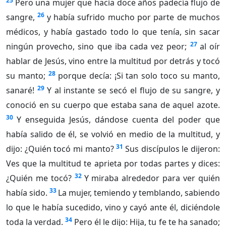
25
Pero una mujer que hacía doce años padecía flujo de
26
sangre,
y había sufrido mucho por parte de muchos
médicos, y había gastado todo lo que tenía, sin sacar
27
ningún provecho, sino que iba cada vez peor;
al oír
hablar de Jesús, vino entre la multitud por detrás y tocó
28
su manto;
porque decía: ¡Si tan solo toco su manto,
29
sanaré!
Y al instante se secó el flujo de su sangre, y
conoció en su cuerpo que estaba sana de aquel azote.
30
Y enseguida Jesús, dándose cuenta del poder que
había salido de él, se volvió en medio de la multitud, y
31
dijo: ¿Quién tocó mi manto?
Sus discípulos le dijeron:
Ves que la multitud te aprieta por todas partes y dices:
32
¿Quién me tocó?
Y miraba alrededor para ver quién
33
había sido.
La mujer, temiendo y temblando, sabiendo
lo que le había sucedido, vino y cayó ante él, diciéndole
34
toda la verdad.
Pero él le dijo: Hija, tu fe te ha sanado;