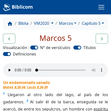
Biblicom
Biblia
VM2020
Marcos
Capítulo 5
home
Marcos 5
navigate_before
navigate_next
Visualización :
N° de versículos
Títulos
Definiciones
Un endemoniado sanado
Mateo 8:28-34
;
Lucas 8:26-39
1
Llegaron al otro lado del lago, al país de los
2
gadarenos.
Al salir él de la barca, enseguida se le
acercó, de entre los sepulcros, un hombre con
espíritu