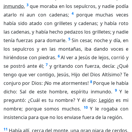
3
inmundo
,
que moraba en los sepulcros, y nadie podía
4
atarlo ni aun con cadenas;
porque muchas veces
había sido atado con grilletes y cadenas; y había roto
las cadenas, y había hecho pedazos los grilletes; y nadie
5
tenía fuerzas para domarle.
Sin cesar, noche y día, en
los sepulcros y en las montañas, iba dando voces e
6
hiriéndose con piedras.
Al ver a Jesús de lejos, corrió y
7
se postró ante él;
y gritando con fuerza, decía: ¿Qué
tengo que ver contigo, Jesús, Hijo del Dios Altísimo? Te
8
conjuro por Dios: ¡No me atormentes!
Porque le había
9
dicho: Sal de este hombre, espíritu inmundo.
Y le
preguntó: ¿Cuál es tu nombre? Y él dijo:
Legión
es mi
10
nombre; porque somos muchos.
Y le rogaba con
insistencia para que no los enviase fuera de la región.
11
Había allí, cerca del monte, una gran piara de cerdos,