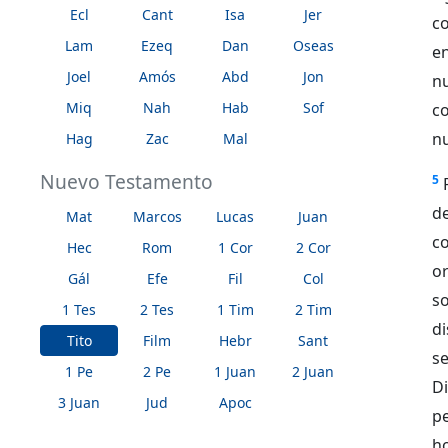
Ecl
Cant
Isa
Jer
c
Lam
Ezeq
Dan
Oseas
e
Joel
Amós
Abd
Jon
nu
Miq
Nah
Hab
Sof
c
nu
Hag
Zac
Mal
Nuevo Testamento
5
de
Mat
Marcos
Lucas
Juan
c
Hec
Rom
1 Cor
2 Cor
o
Gál
Efe
Fil
Col
so
1 Tes
2 Tes
1 Tim
2 Tim
di
Tito
Film
Hebr
Sant
s
1 Pe
2 Pe
1 Juan
2 Juan
D
3 Juan
Jud
Apoc
p
h