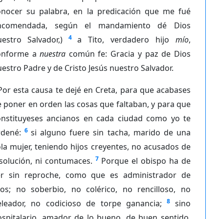
onocer su palabra, en la predicación que me fué
ncomendada, según el mandamiento dé Dios
4
estro Salvador,)
a Tito, verdadero hijo
mío
,
onforme a
nuestra
común fe: Gracia y paz de Dios
estro Padre y de Cristo Jesús nuestro Salvador.
Por esta causa te dejé en Creta, para que acabases
 poner en orden las cosas que faltaban, y para que
onstituyeses ancianos en cada ciudad como yo te
6
rdené:
si alguno fuere sin tacha, marido de una
la mujer, teniendo hijos creyentes, no acusados de
7
solución, ni contumaces.
Porque el obispo ha de
er sin reproche, como que es administrador de
ios; no soberbio, no colérico, no rencilloso, no
8
eleador, no codicioso de torpe ganancia;
sino
ospitalario, amador de lo bueno, de buen sentido,