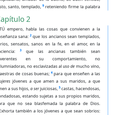
9
sto, santo, templado,
reteniendo firme la palabra
apítulo 2
TÚ empero, habla las cosas que convienen a la
2
nseñanza sana:
que los ancianos sean templados,
rios, sensatos, sanos en la fe, en el amor, en la
3
ciencia:
que las ancianas también sean
everentes en su comportamiento, no
lumniadoras, no esclavizadas al
uso de
mucho vino,
4
aestras de cosas buenas;
para que enseñen a las
jeres
jóvenes a que amen a sus maridos, a que
5
en a sus hijos,
a ser
juiciosas,
castas, hacendosas,
ondadosas, estando sujetas a sus propios maridos,
ara que no sea blasfemada la palabra de Dios.
Exhorta también a los jóvenes a que sean sobrios: