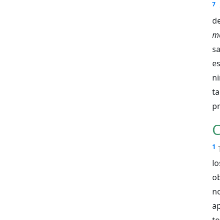
7
d
m
s
es
n
ta
p
C
1
l
o
n
a
t