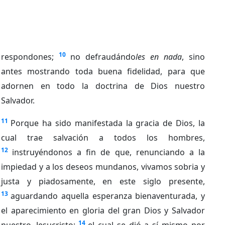
10
respondones;
no defraudándo
les en nada
, sino
antes mostrando toda buena fidelidad, para que
adornen en todo la doctrina de Dios nuestro
Salvador.
11
Porque ha sido manifestada la gracia de Dios, la
cual trae salvación a todos los hombres,
12
instruyéndonos a fin de que, renunciando a la
impiedad y a los deseos mundanos, vivamos sobria y
justa y piadosamente, en este siglo presente,
13
aguardando aquella esperanza bienaventurada, y
el aparecimiento en gloria del gran Dios y Salvador
14
nuestro, Jesucristo;
el cual se dió a sí mismo por