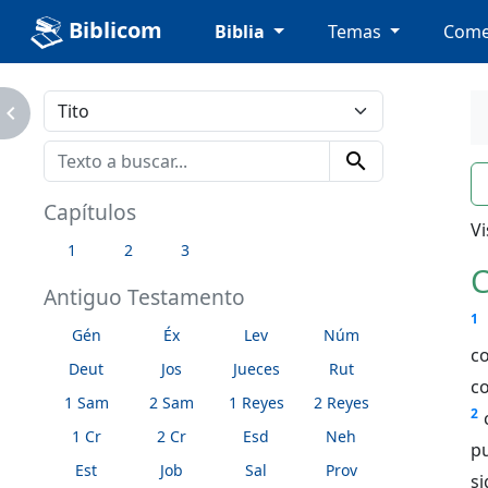
Biblicom
Biblia
Temas
Come
avigate_next
search
n
Capítulos
Vi
1
2
3
C
Antiguo Testamento
1
Gén
Éx
Lev
Núm
c
Deut
Jos
Jueces
Rut
c
1 Sam
2 Sam
1 Reyes
2 Reyes
2
1 Cr
2 Cr
Esd
Neh
p
Est
Job
Sal
Prov
si