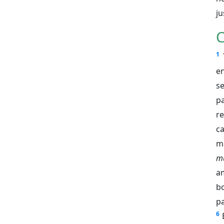
ju
C
1
e
se
pa
r
ca
m
mu
am
b
p
6