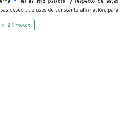
erna.
Fiel es
esta
palabra; y respecto de estas
osas deseo que uses de constante afirmación, para
2 Timoteo
avigate_before
os