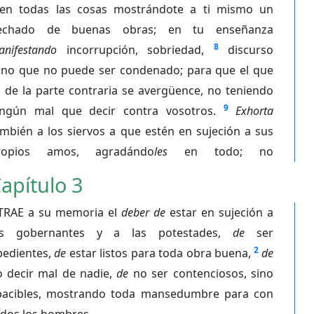
en todas las cosas mostrándote a ti mismo un
echado de buenas obras; en tu enseñanza
8
anifestando
incorrupción, sobriedad,
discurso
ano que no puede ser condenado; para que el que
 de la parte contraria se avergüence, no teniendo
9
ingún mal que decir contra vosotros.
Exhorta
mbién a los siervos a que estén en sujeción a sus
ropios amos, agradándo
les
en todo; no
apítulo 3
TRAE a su memoria el
deber de
estar en sujeción a
os gobernantes y a las potestades,
de
ser
2
bedientes,
de
estar listos para toda obra buena,
de
o decir mal de nadie,
de
no ser contenciosos, sino
pacibles, mostrando toda mansedumbre para con
odos los hombres.