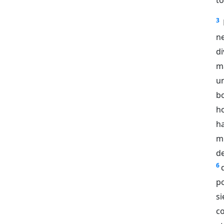
3
n
d
ma
un
bo
h
h
mi
de
6
po
s
c