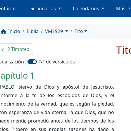
ntarios
Diccionarios
Calendarios
Más
Inicio
Biblia
VM1929
Tito
home
Tit
2 Timoteo
avigate_before
sualización :
N° de versículos
apítulo 1
PABLO, siervo de Dios y apóstol de Jesucristo,
onforme a la fe de los escogidos de Dios, y el
onocimiento de la verdad, que es según la piedad,
con esperanza de vida eterna, la que Dios, que no
uede mentir, prometió antes de los tiempos de los
3
glos,
(pero en sus propias sazones ha dado a