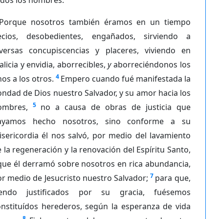
Porque nosotros también éramos en un tiempo
ecios, desobedientes, engañados, sirviendo a
iversas concupiscencias y placeres, viviendo en
licia y envidia, aborrecibles,
y
aborreciéndonos los
4
os a los otros.
Empero cuando fué manifestada la
ndad de Dios nuestro Salvador, y su amor hacia los
5
ombres,
no a causa de obras de justicia que
ayamos hecho nosotros, sino conforme a su
sericordia él nos salvó, por medio del lavamiento
 la regeneración y la renovación del Espíritu Santo,
que él derramó sobre nosotros en rica abundancia,
7
r medio de Jesucristo nuestro Salvador;
para que,
iendo justificados por su gracia, fuésemos
onstituídos herederos, según la esperanza de vida
8