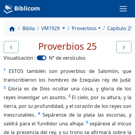
Biblicom
Biblia
VM1929
Proverbios
Capítulo 25
home
Proverbios 25
navigate_before
navigate_next
Visualización :
N° de versículos
1
ESTOS también son proverbios de Salomón, que
transcribieron los hombres de Ezequías rey de Judá:
2
Gloria es de Dios ocultar una cosa, y gloria de los
3
reyes investigar un asunto.
El cielo, por
su
altura, y la
tierra, por
su
profundidad, y el corazón de los reyes son
4
inescrutables.
Sepárense de la plata las escorias, y
5
saldrá para el fundidor una alhaja:
sepárese al inicuo
de la presencia del rey, y su trono se afirmará sobre la