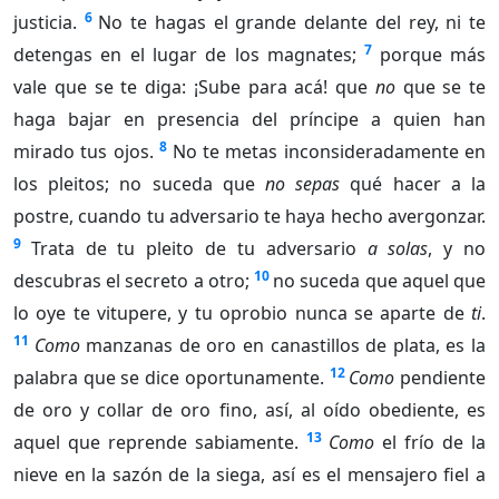
6
justicia.
No te hagas el grande delante del rey, ni te
7
detengas en el lugar de los magnates;
porque más
vale que se te diga: ¡Sube para acá! que
no
que se te
haga bajar en presencia del príncipe a quien han
8
mirado tus ojos.
No te metas inconsideradamente en
los pleitos; no suceda que
no sepas
qué hacer a la
postre, cuando tu adversario te haya hecho avergonzar.
9
Trata de tu pleito de tu adversario
a solas
, y no
10
descubras el secreto a otro;
no suceda que aquel que
lo oye te vitupere, y tu oprobio nunca se aparte de
ti
.
11
Como
manzanas de oro en canastillos de plata, es la
12
palabra que se dice oportunamente.
Como
pendiente
de oro y collar de oro fino, así, al oído obediente, es
13
aquel que reprende sabiamente.
Como
el frío de la
nieve en la sazón de la siega, así es el mensajero fiel a