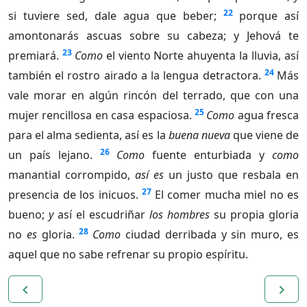
22
si tuviere sed, dale agua que beber;
porque así
amontonarás ascuas sobre su cabeza; y Jehová te
23
premiará.
Como
el viento Norte ahuyenta la lluvia, así
24
también el rostro airado a la lengua detractora.
Más
vale morar en algún rincón del terrado, que con una
25
mujer rencillosa en casa espaciosa.
Como
agua fresca
para el alma sedienta, así es la
buena nueva
que viene de
26
un país lejano.
Como
fuente enturbiada y
como
manantial corrompido,
así es
un justo que resbala en
27
presencia de los inicuos.
El comer mucha miel no es
bueno;
y
así el escudriñar
los hombres
su propia gloria
28
no
es
gloria.
Como
ciudad derribada y sin muro, es
aquel que no sabe refrenar su propio espíritu.
navigate_before
navigate_next