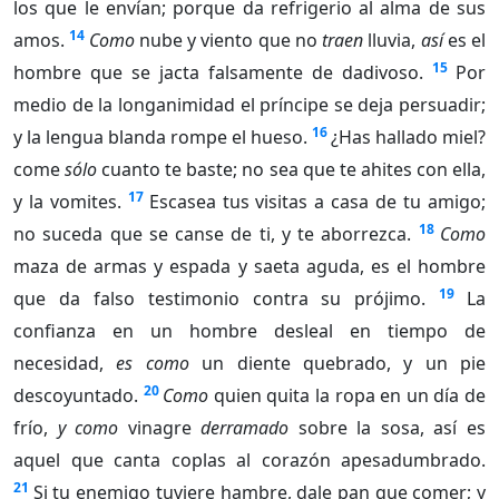
los que le envían; porque da refrigerio al alma de sus
14
amos.
Como
nube y viento que no
traen
lluvia,
así
es el
15
hombre que se jacta falsamente de dadivoso.
Por
medio de la longanimidad el príncipe se deja persuadir;
16
y la lengua blanda rompe el hueso.
¿Has hallado miel?
come
sólo
cuanto te baste; no sea que te ahites con ella,
17
y la vomites.
Escasea tus visitas a casa de tu amigo;
18
no suceda que se canse de ti, y te aborrezca.
Como
maza de armas y espada y saeta aguda, es el hombre
19
que da falso testimonio contra su prójimo.
La
confianza en un hombre desleal en tiempo de
necesidad,
es como
un diente quebrado, y un pie
20
descoyuntado.
Como
quien quita la ropa en un día de
frío,
y como
vinagre
derramado
sobre la sosa, así es
aquel que canta coplas al corazón apesadumbrado.
21
Si tu enemigo tuviere hambre, dale pan que comer; y