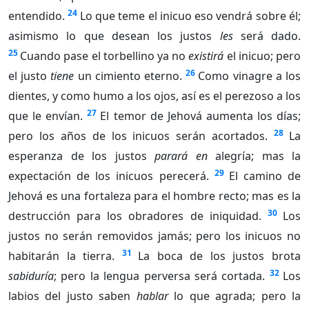
24
entendido.
Lo que teme el inicuo eso vendrá sobre él;
asimismo lo que desean los justos
les
será dado.
25
Cuando pase el torbellino ya no
existirá
el inicuo; pero
26
el justo
tiene
un cimiento eterno.
Como vinagre a los
dientes, y como humo a los ojos, así es el perezoso a los
27
que le envían.
El temor de Jehová aumenta los días;
28
pero los años de los inicuos serán acortados.
La
esperanza de los justos
parará en
alegría; mas la
29
expectación de los inicuos perecerá.
El camino de
Jehová es una fortaleza para el hombre recto; mas es la
30
destrucción para los obradores de iniquidad.
Los
justos no serán removidos jamás; pero los inicuos no
31
habitarán la tierra.
La boca de los justos brota
32
sabiduría
; pero la lengua perversa será cortada.
Los
labios del justo saben
hablar
lo que agrada; pero la