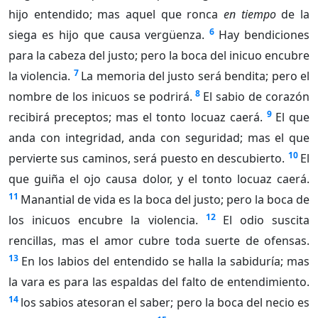
hijo entendido; mas aquel que ronca
en tiempo
de la
6
siega es hijo que causa vergüenza.
Hay bendiciones
para la cabeza del justo; pero la boca del inicuo encubre
7
la violencia.
La memoria del justo será bendita; pero el
8
nombre de los inicuos se podrirá.
El sabio de corazón
9
recibirá preceptos; mas el tonto locuaz caerá.
El que
anda con integridad, anda con seguridad; mas el que
10
pervierte sus caminos, será puesto en descubierto.
El
que guiña el ojo causa dolor, y el tonto locuaz caerá.
11
Manantial de vida es la boca del justo; pero la boca de
12
los inicuos encubre la violencia.
El odio suscita
rencillas, mas el amor cubre toda suerte de ofensas.
13
En los labios del entendido se halla la sabiduría; mas
la vara es para las espaldas del falto de entendimiento.
14
los sabios atesoran el saber; pero la boca del necio es