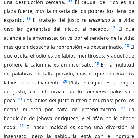
15
una destrucción cercana.
El caudal del rico es su
plaza fuerte;
mas
la miseria de los pobres los llena de
16
espanto.
El trabajo del justo
se encamina
a la vida;
17
pero
las ganancias del inicuo, al pecado.
El que
atiende a la amonestación
va
por el sendero de la vida;
18
mas quien desecha la reprensión va descaminado.
El
que oculta el odio es de labios mentirosos; y aquel que
19
profiere la calumnia es un insensato.
En la multitud
de palabras no falta pecado; mas el que refrena sus
20
labios obra sabiamente.
Plata escogida es la lengua
del justo; pero el corazón de los
hombres
malos vale
21
poco.
Los labios del justo nutren a muchos; pero los
22
necios mueren por falta de entendimiento.
La
bendición de Jehová enriquece, y el afán no le añade
23
nada.
El hacer maldad es como una diversión al
insensato; pero la sabiduría está con el hombre