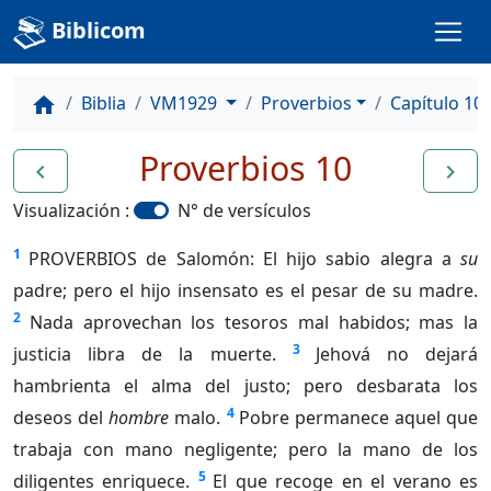
Biblicom
Biblia
VM1929
Proverbios
Capítulo 10
home
Proverbios 10
navigate_before
navigate_next
Visualización :
N° de versículos
1
PROVERBIOS de Salomón: El hijo sabio alegra a
su
padre; pero el hijo insensato es el pesar de su madre.
2
Nada aprovechan los tesoros mal habidos; mas la
3
justicia libra de la muerte.
Jehová no dejará
hambrienta el alma del justo; pero desbarata los
4
deseos del
hombre
malo.
Pobre permanece aquel que
trabaja con mano negligente; pero la mano de los
5
diligentes enriquece.
El que recoge en el verano es