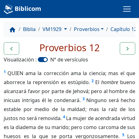
Biblicom
Biblia
VM1929
Proverbios
Capítulo 12
home
Proverbios 12
navigate_before
navigate_next
Visualización :
N° de versículos
1
QUIEN ama la corrección ama la ciencia; mas el que
2
aborrece la reprensión es estúpido.
El
hombre
bueno
alcanzará favor por parte de Jehová; pero al hombre de
3
inicuas intrigas él le condenará.
Ninguno será hecho
estable por medio de la maldad; mas la raíz de los
4
justos no será removida.
La mujer de acendrada virtud
es la diadema de su marido; pero como carcoma de sus
5
huesos es la que se porta vergonzosamente.
Los