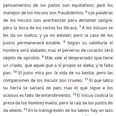
pensamientos de los justos son equitativos;
pero
los
6
manejos de los inicuos son fraudulentos.
Las palabras
de los inicuos son asechanzas para
derramar
sangre;
7
pero la boca de los rectos los librará.
A los inicuos se
les da un vuelco, y ya no existen; pero la casa de los
8
justos permanecerá estable.
Según su sabiduría el
hombre será alabado; mas el perverso de corazón será
9
objeto de oprobio.
Más vale el despreciado que tiene
un criado, que aquel que a sí propio se alaba, y le falta
10
pan.
El justo mira por la vida de su bestia; pero las
11
compasiones de los inicuos son crueles.
El que labra
su tierra se saciará de pan; mas el que sigue a los
12
ociosos es falto de entendimiento.
El inicuo codicia la
presa de los
hombres
malos; pero la raíz de los justos
les
13
da
abasto
.
En la transgresión de los labios hay un lazo