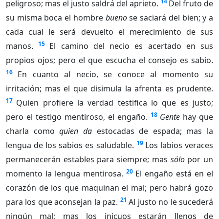
14
peligroso; mas el justo saldrá del aprieto.
Del fruto de
su misma boca el hombre
bueno
se saciará del bien; y a
cada cual le será devuelto el merecimiento de sus
15
manos.
El camino del necio es acertado en sus
propios ojos; pero el que escucha el consejo es sabio.
16
En cuanto al necio, se conoce al momento su
irritación; mas el que disimula la afrenta es prudente.
17
Quien profiere la verdad testifica lo que es justo;
18
pero el testigo mentiroso, el engaño.
Gente
hay que
charla como
quien da
estocadas de espada; mas la
19
lengua de los sabios es saludable.
Los labios veraces
permanecerán estables para siempre; mas
sólo
por un
20
momento la lengua mentirosa.
El engaño está en el
corazón de los que maquinan el mal; pero habrá gozo
21
para los que aconsejan la paz.
Al justo no le sucederá
ningún mal; mas los inicuos estarán llenos de