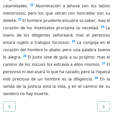
22
calamidades.
Abominación a Jehová son los labios
mentirosos; pero los que obran con honradez son su
23
deleite.
El hombre prudente encubre
su
saber; mas el
24
corazón de los insensatos proclama
su
necedad.
La
mano de los diligentes señoreará; mas el perezoso
25
estará sujeto a trabajos forzosos.
La congoja en el
corazón del hombre lo abate; pero una palabra buena
26
lo alegra.
El Justo
sirve de
guía a su prójimo; mas el
27
camino de los inicuos los extravía a ellos mismos.
El
perezoso ni
aun
asará lo que ha cazado; pero la riqueza
28
más
preciosa de un hombre es la diligencia.
En la
senda de la justicia está la vida, y en el camino de su
sendero no hay muerte.
navigate_before
navigate_next