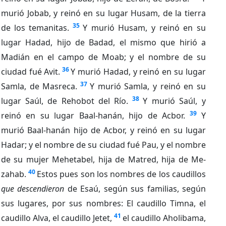
murió Jobab, y reinó en su lugar Husam, de la tierra
35
de los temanitas.
Y murió Husam, y reinó en su
lugar Hadad, hijo de Badad, el mismo que hirió a
Madián en el campo de Moab; y el nombre de su
36
ciudad fué Avit.
Y murió Hadad, y reinó en su lugar
37
Samla, de Masreca.
Y murió Samla, y reinó en su
38
lugar Saúl, de Rehobot del Río.
Y murió Saúl, y
39
reinó en su lugar Baal-hanán, hijo de Acbor.
Y
murió Baal-hanán hijo de Acbor, y reinó en su lugar
Hadar; y el nombre de su ciudad fué Pau, y el nombre
de su mujer Mehetabel, hija de Matred, hija de Me-
40
zahab.
Estos pues son los nombres de los caudillos
que descendieron
de Esaú, según sus familias, según
sus lugares, por sus nombres: El caudillo Timna, el
41
caudillo Alva, el caudillo Jetet,
el caudillo Aholibama,