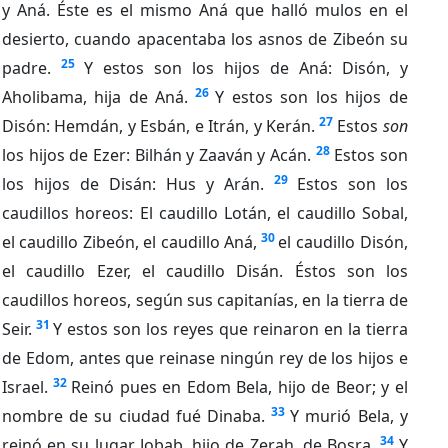
y Aná. Éste es el mismo Aná que halló mulos en el
desierto, cuando apacentaba los asnos de Zibeón su
25
padre.
Y estos son los hijos de Aná: Disón, y
26
Aholibama, hija de Aná.
Y estos son los hijos de
27
Disón: Hemdán, y Esbán, e Itrán, y Kerán.
Estos
son
28
los hijos de Ezer: Bilhán y Zaaván y Acán.
Estos son
29
los hijos de Disán: Hus y Arán.
Estos son los
caudillos horeos: El caudillo Lotán, el caudillo Sobal,
30
el caudillo Zibeón, el caudillo Aná,
el caudillo Disón,
el caudillo Ezer, el caudillo Disán. Éstos son los
caudillos horeos, según sus capitanías, en la tierra de
31
Seir.
Y estos son los reyes que reinaron en la tierra
de Edom, antes que reinase ningún rey de los hijos e
32
Israel.
Reinó pues en Edom Bela, hijo de Beor; y el
33
nombre de su ciudad fué Dinaba.
Y murió Bela, y
34
reinó en su lugar Jobab, hijo de Zerah, de Bosra.
Y