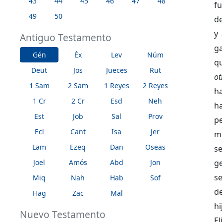
43
44
45
46
47
48
fu
49
50
d
y 
Antiguo Testamento
g
Gén
Éx
Lev
Núm
qu
Deut
Jos
Jueces
Rut
ot
1 Sam
2 Sam
1 Reyes
2 Reyes
h
1 Cr
2 Cr
Esd
Neh
h
Est
Job
Sal
Prov
p
Ecl
Cant
Isa
Jer
m
Lam
Ezeq
Dan
Oseas
s
Joel
Amós
Abd
Jon
g
se
Miq
Nah
Hab
Sof
de
Hag
Zac
Mal
hi
Nuevo Testamento
El