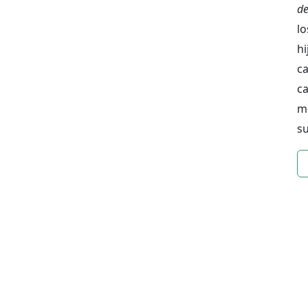
de
lo
hi
c
ca
m
su
n