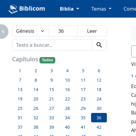
Biblicom
Biblia
Temas
Come
avigate_next
search
n
Capítulos
Todos
Vi
1
2
3
4
5
6
1
7
8
9
10
11
12
E
13
14
15
16
17
18
Ca
19
20
21
22
23
24
hi
25
26
27
28
29
30
B
31
32
33
34
35
36
p
37
38
39
40
41
42
A