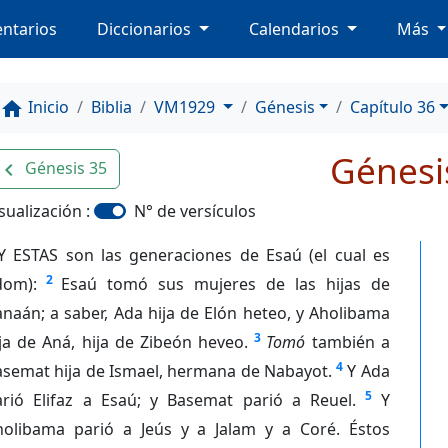
ntarios
Diccionarios
Calendarios
Más
Inicio
Biblia
VM1929
Génesis
Capítulo 36
home
Génesi
Génesis 35
avigate_before
sualización :
N° de versículos
Y ESTAS son las generaciones de Esaú (el cual es
2
dom):
Esaú tomó sus mujeres de las hijas de
naán; a saber, Ada hija de Elón heteo, y Aholibama
3
ja de Aná, hija de Zibeón heveo.
Tomó
también a
4
asemat hija de Ismael, hermana de Nabayot.
Y Ada
5
arió Elifaz a Esaú; y Basemat parió a Reuel.
Y
holibama parió a Jeús y a Jalam y a Coré. Éstos