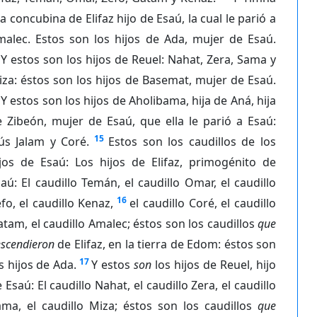
a concubina de Elifaz hijo de Esaú, la cual le parió a
malec. Estos son los hijos de Ada, mujer de Esaú.
Y estos son los hijos de Reuel: Nahat, Zera, Sama y
za: éstos son los hijos de Basemat, mujer de Esaú.
Y estos son los hijos de Aholibama, hija de Aná, hija
 Zibeón, mujer de Esaú, que ella le parió a Esaú:
15
ús Jalam y Coré.
Estos son los caudillos de los
ijos de Esaú: Los hijos de Elifaz, primogénito de
aú: El caudillo Temán, el caudillo Omar, el caudillo
16
fo, el caudillo Kenaz,
el caudillo Coré, el caudillo
tam, el caudillo Amalec; éstos son los caudillos
que
scendieron
de Elifaz, en la tierra de Edom: éstos son
17
s hijos de Ada.
Y estos
son
los hijos de Reuel, hijo
 Esaú: El caudillo Nahat, el caudillo Zera, el caudillo
ama, el caudillo Miza; éstos son los caudillos
que