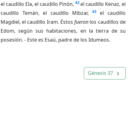
42
el caudillo Ela, el caudillo Pinón,
el caudillo Kenaz, el
43
caudillo Temán, el caudillo Mibzar,
el caudillo
Magdiel, el caudillo Iram. Éstos
fueron
los caudillos de
Edom, según sus habitaciones, en la tierra de su
posesión. - Este es Esaú, padre de los Idumeos.
Génesis 37
navigate_next