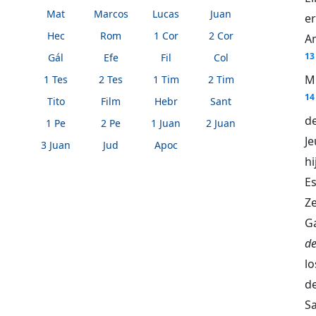
Mat
Marcos
Lucas
Juan
er
Hec
Rom
1 Cor
2 Cor
A
13
Gál
Efe
Fil
Col
Mi
1 Tes
2 Tes
1 Tim
2 Tim
14
Tito
Film
Hebr
Sant
de
1 Pe
2 Pe
1 Juan
2 Juan
Je
3 Juan
Jud
Apoc
h
Es
Ze
Ga
de
lo
de
S