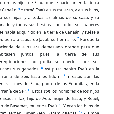
eron los hijos de Esaú, que le nacieron en la tierra
6
e Canaán.
Y tomó Esaú a sus mujeres, y a sus hijos,
a sus hijas, y a todas las almas de su casa, y su
anado y todas sus bestias, con todos sus haberes
e había adquirido en la tierra de Canaán, y fuése a
7
ra
tierra a causa de Jacob su hermano.
Porque la
acienda de ellos era demasiado grande para que
abitasen juntos; pues la tierra de sus
eregrinaciones no podía sostenerlos, por ser
8
uchos sus ganados.
Así pues habitó Esaú en la
9
erranía de Seir. Esaú es Edom.
Y estas son las
eneraciones de Esaú, padre de los Edomitas, en la
10
rranía de Seir.
Estos
son
los nombres de los hijos
 Esaú: Elifaz, hijo de Ada, mujer de Esaú; y Reuel,
11
jo de Basemat, mujer de Esaú.
Y eran los hijos de
12
ifaz, Temán, Omar, Zefo, Gatam y Kenaz.
Y Timna