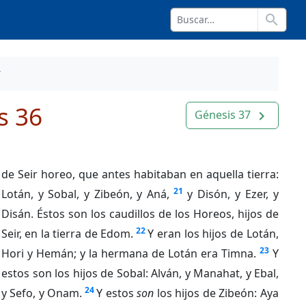
search
s 36
Génesis 37
navigate_next
de Seir horeo, que antes habitaban en aquella tierra:
21
Lotán, y Sobal, y Zibeón, y Aná,
y Disón, y Ezer, y
Disán. Éstos son los caudillos de los Horeos, hijos de
22
Seir, en la tierra de Edom.
Y eran los hijos de Lotán,
23
Hori y Hemán; y la hermana de Lotán era Timna.
Y
estos son los hijos de Sobal: Alván, y Manahat, y Ebal,
24
y Sefo, y Onam.
Y estos
son
los hijos de Zibeón: Aya