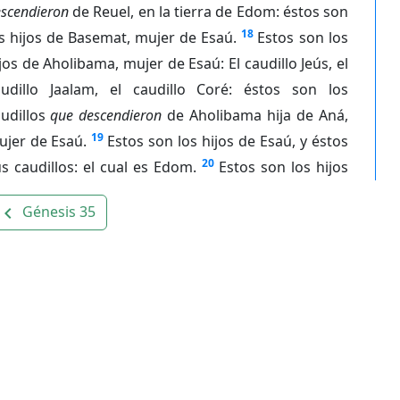
scendieron
de Reuel, en la tierra de Edom: éstos son
18
s hijos de Basemat, mujer de Esaú.
Estos son los
jos de Aholibama, mujer de Esaú: El caudillo Jeús, el
audillo Jaalam, el caudillo Coré: éstos son los
udillos
que descendieron
de Aholibama hija de Aná,
19
ujer de Esaú.
Estos son los hijos de Esaú, y éstos
20
s caudillos: el cual es Edom.
Estos son los hijos
Génesis 35
avigate_before