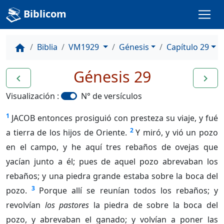
Biblicom
Biblia
VM1929
Génesis
Capítulo 29
home
Génesis 29
navigate_before
navigate_next
Visualización :
N° de versículos
1
JACOB entonces prosiguió con presteza su viaje, y fué
2
a tierra de los hijos de Oriente.
Y miró, y vió un pozo
en el campo, y he aquí tres rebaños de ovejas que
yacían junto a él; pues de aquel pozo abrevaban los
rebaños; y una piedra grande estaba sobre la boca del
3
pozo.
Porque allí se reunían todos los rebaños; y
revolvían
los pastores
la piedra de sobre la boca del
pozo, y abrevaban el ganado; y volvían a poner las