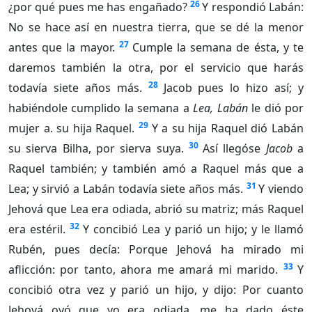
26
¿por qué pues me has engañado?
Y respondió Labán:
No se hace así en nuestra tierra, que se dé la menor
27
antes que la mayor.
Cumple la semana de ésta, y te
daremos también la otra, por el servicio que harás
28
todavía siete años más.
Jacob pues lo hizo así; y
habiéndole cumplido la semana a
Lea, Labán
le dió por
29
mujer a. su hija Raquel.
Y a su hija Raquel dió Labán
30
su sierva Bilha, por sierva suya.
Así llegóse
Jacob
a
Raquel también; y también amó a Raquel más que a
31
Lea; y sirvió a Labán todavía siete años más.
Y viendo
Jehová que Lea era odiada, abrió su matriz; más Raquel
32
era estéril.
Y concibió Lea y parió un hijo; y le llamó
Rubén, pues decía: Porque Jehová ha mirado mi
33
aflicción: por tanto, ahora me amará mi marido.
Y
concibió otra vez y parió un hijo, y dijo: Por cuanto
Jehová oyó que yo era odiada, me ha dado éste