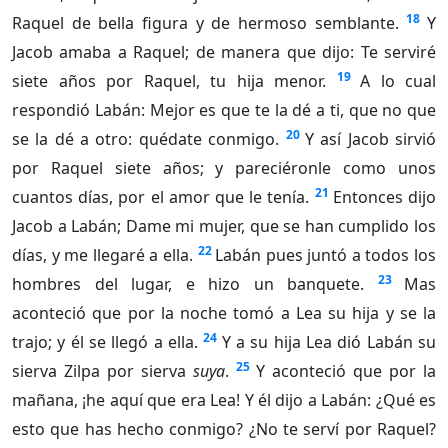
18
Raquel de bella figura y de hermoso semblante.
Y
Jacob amaba a Raquel; de manera que dijo: Te serviré
19
siete años por Raquel, tu hija menor.
A lo cual
respondió Labán: Mejor es que te la dé a ti, que no que
20
se la dé a otro: quédate conmigo.
Y así Jacob sirvió
por Raquel siete años; y pareciéronle como unos
21
cuantos días, por el amor que le tenía.
Entonces dijo
Jacob a Labán; Dame mi mujer, que se han cumplido los
22
días, y me llegaré a ella.
Labán pues juntó a todos los
23
hombres del lugar, e hizo un banquete.
Mas
aconteció que por la noche tomó a Lea su hija y se la
24
trajo; y él se llegó a ella.
Y a su hija Lea dió Labán su
25
sierva Zilpa por sierva
suya
.
Y aconteció que por la
mañana, ¡he aquí que era Lea! Y él dijo a Labán: ¿Qué es
esto que has hecho conmigo? ¿No te serví por Raquel?