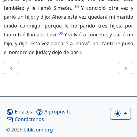
34
también; y le llamó Simeón.
Y concibió otra vez y
parió un hijo; y dijo: Ahora esta vez quedará mi marido
unido conmigo; porque le he parido tres hijos: por
35
tanto fué llamado Leví.
Y volvió a concebir, y parió un
hijo, y dijo: Esta vez alabaré a Jehová: por tanto le puso
el nombre de Judá; y dejó de parir.
navigate_before
navigate_next
Enlaces
A propósito
public
help_outline
light_mode
Contáctenos
mail_outline
© 2026
biblicom.org