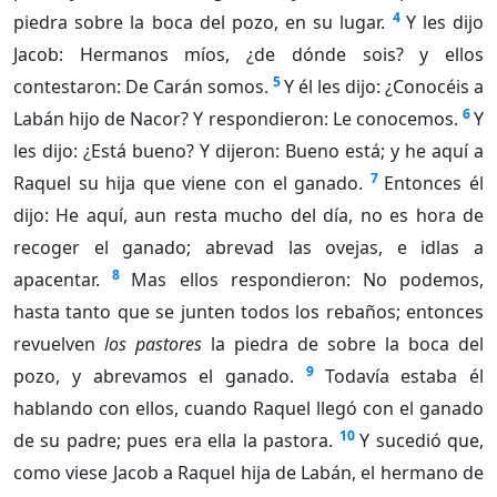
4
piedra sobre la boca del pozo, en su lugar.
Y les dijo
Jacob: Hermanos míos, ¿de dónde sois? y ellos
5
contestaron: De Carán somos.
Y él les dijo: ¿Conocéis a
6
Labán hijo de Nacor? Y respondieron: Le conocemos.
Y
les dijo: ¿Está bueno? Y dijeron: Bueno está; y he aquí a
7
Raquel su hija que viene con el ganado.
Entonces él
dijo: He aquí, aun resta mucho del día, no es hora de
recoger el ganado; abrevad las ovejas, e idlas a
8
apacentar.
Mas ellos respondieron: No podemos,
hasta tanto que se junten todos los rebaños; entonces
revuelven
los pastores
la piedra de sobre la boca del
9
pozo, y abrevamos el ganado.
Todavía estaba él
hablando con ellos, cuando Raquel llegó con el ganado
10
de su padre; pues era ella la pastora.
Y sucedió que,
como viese Jacob a Raquel hija de Labán, el hermano de