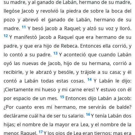
su madre, y al ganado de Labán, hermano de su madre,
llegóse Jacob y revolvió la piedra de sobre la boca del
pozo y abrevó el ganado de Labán, hermano de su
11
madre.
Y besó Jacob a Raquel; y alzó su voz y lloró.
12
Y manifestó Jacob a Raquel que era hermano de su
padre, y que era hijo de Rebeca. Entonces ella corrió, y
13
lo contó a su padre.
Y aconteció que cuando Labán
oyó las nuevas de Jacob, hijo de su hermana, corrió a
recibirle, y le abrazó y besóle, y trájole a su casa; y él
14
contó a Labán todas estas cosas.
Y Labán le dijo:
¡Ciertamente mi hueso y mi carne eres! Y estuvo con él
15
por espacio de un mes.
Entonces dijo Labán a Jacob:
¿Por cuanto eres mi hermano, me servirás de balde?
16
declárame cuál ha de ser tu salario.
Y tenía Labán dos
hijas; el nombre de la mayor era Lea, y el nombre de la
17
menor, Raquel.
Y los ojos de Lea eran tiernos; mas era