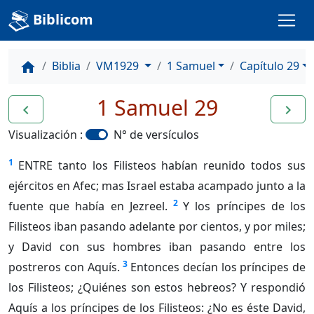
Biblicom
Biblia
VM1929
1 Samuel
Capítulo 29
home
1 Samuel 29
navigate_before
navigate_next
Visualización :
N° de versículos
1
ENTRE tanto los Filisteos habían reunido todos sus
ejércitos en Afec; mas Israel estaba acampado junto a la
2
fuente que había en Jezreel.
Y los príncipes de los
Filisteos iban pasando adelante por cientos, y por miles;
y David con sus hombres iban pasando entre los
3
postreros con Aquís.
Entonces decían los príncipes de
los Filisteos; ¿Quiénes son estos hebreos? Y respondió
Aquís a los príncipes de los Filisteos: ¿No es éste David,