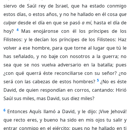
siervo de Saúl rey de Israel, que ha estado conmigo
estos días, o estos años, y no he hallado en él cosa
que
culpar
desde el día en que se pasó
a mí
, hasta el día de
4
hoy?
Mas enojáronse con él los príncipes de los
Filisteos: y le decían los príncipes de los Filisteos: Haz
volver a ese hombre, para que torne al lugar que tú le
has señalado, y no baje con nosotros a la guerra; no
sea que se nos vuelva adversario en la batalla; pues
¿con qué querrá éste reconciliarse con su señor? ¿no
5
será con las cabezas de estos hombres?
¿No es éste
David, de quien respondían en corros, cantando: Hirió
Saúl sus miles, mas David, sus diez miles?
6
Entonces Aquís llamó a David, y le dijo: ¡Vive Jehová!
que recto eres, y bueno ha sido en mis ojos tu salir y
entrar conmigo en el ejército; pues no he hallado en ti