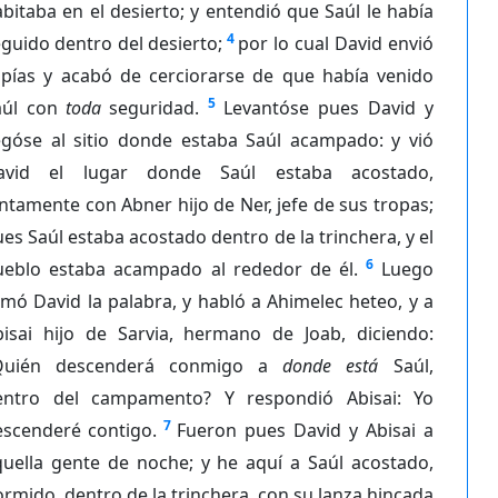
bitaba en el desierto; y entendió que Saúl le había
4
guido dentro del desierto;
por lo cual David envió
spías y acabó de cerciorarse de que había venido
5
aúl con
toda
seguridad.
Levantóse pues David y
legóse al sitio donde estaba Saúl acampado: y vió
avid el lugar donde Saúl estaba acostado,
ntamente con Abner hijo de Ner, jefe de sus tropas;
es Saúl estaba acostado dentro de la trinchera, y el
6
ueblo estaba acampado al rededor de él.
Luego
mó David la palabra, y habló a Ahimelec heteo, y a
bisai hijo de Sarvia, hermano de Joab, diciendo:
Quién descenderá conmigo a
donde está
Saúl,
entro del campamento? Y respondió Abisai: Yo
7
escenderé contigo.
Fueron pues David y Abisai a
quella gente de noche; y he aquí a Saúl acostado,
rmido, dentro de la trinchera, con su lanza hincada