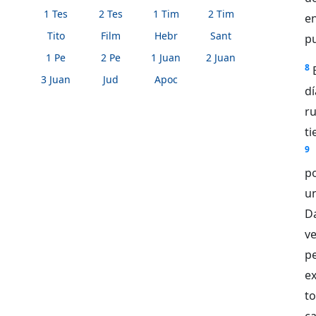
1 Tes
2 Tes
1 Tim
2 Tim
en
Tito
Film
Hebr
Sant
pu
1 Pe
2 Pe
1 Juan
2 Juan
8
3 Juan
Jud
Apoc
d
ru
ti
9
p
u
Da
ve
pe
e
t
c