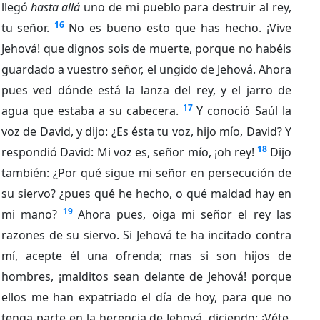
llegó
hasta allá
uno de mi pueblo para destruir al rey,
16
tu señor.
No es bueno esto que has hecho. ¡Vive
Jehová! que dignos sois de muerte, porque no habéis
guardado a vuestro señor, el ungido de Jehová. Ahora
pues ved dónde está la lanza del rey, y el jarro de
17
agua que estaba a su cabecera.
Y conoció Saúl la
voz de David, y dijo: ¿Es ésta tu voz, hijo mío, David? Y
18
respondió David: Mi voz es, señor mío, ¡oh rey!
Dijo
también: ¿Por qué sigue mi señor en persecución de
su siervo? ¿pues qué he hecho, o qué maldad hay en
19
mi mano?
Ahora pues, oiga mi señor el rey las
razones de su siervo. Si Jehová te ha incitado contra
mí, acepte él una ofrenda; mas si son hijos de
hombres, ¡malditos sean delante de Jehová! porque
ellos me han expatriado el día de hoy, para que no
tenga parte en la herencia de Jehová, diciendo: ¡Véte,