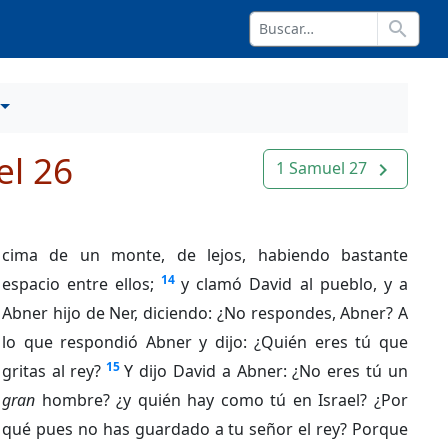
search
l 26
1 Samuel 27
navigate_next
cima de un monte, de lejos, habiendo bastante
14
espacio entre ellos;
y clamó David al pueblo, y a
Abner hijo de Ner, diciendo: ¿No respondes, Abner? A
lo que respondió Abner y dijo: ¿Quién eres tú que
15
gritas al rey?
Y dijo David a Abner: ¿No eres tú un
gran
hombre? ¿y quién hay como tú en Israel? ¿Por
qué pues no has guardado a tu señor el rey? Porque