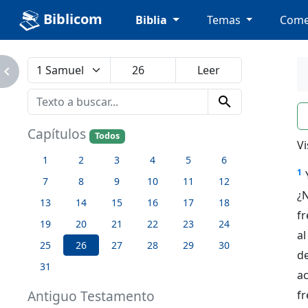
Biblicom
Biblia
Temas
Come
avigate_next
search
n
Capítulos
Todos
Vi
1
2
3
4
5
6
1
7
8
9
10
11
12
¿
13
14
15
16
17
18
fr
19
20
21
22
23
24
al
25
26
27
28
29
30
de
31
a
Antiguo Testamento
f