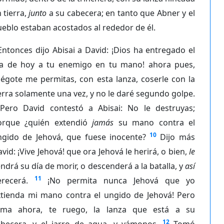
 tierra,
junto
a su cabecera; en tanto que Abner y el
eblo estaban acostados al rededor de él.
Entonces dijo Abisai a David: ¡Dios ha entregado el
ía de hoy a tu enemigo en tu mano! ahora pues,
égote me permitas, con esta lanza, coserle con la
erra solamente una vez, y no le daré segundo golpe.
Pero David contestó a Abisai: No le destruyas;
orque ¿quién extendió
jamás
su mano contra el
10
ngido de Jehová, que fuese inocente?
Dijo más
vid: ¡Vive Jehová! que ora Jehová le herirá, o bien,
le
ndrá su día de morir, o descenderá a la batalla, y
así
11
recerá.
¡No permita nunca Jehová que yo
xtienda mi mano contra el ungido de Jehová! Pero
oma ahora, te ruego, la lanza que está a su
12
abecera, y el jarro de agua, y vámonos.
Tomó