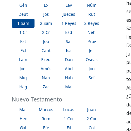
ha
Gén
Éx
Lev
Núm
se
Deut
Jos
Jueces
Rut
e
1 Sam
2 Sam
1 Reyes
2 Reyes
S
1 Cr
2 Cr
Esd
Neh
l
Est
Job
Sal
Prov
D
Ecl
Cant
Isa
Jer
ju
Lam
Ezeq
Dan
Oseas
pu
Joel
Amós
Abd
Jon
p
Miq
Nah
Hab
Sof
to
Hag
Zac
Mal
A
¿
Nuevo Testamento
d
Mat
Marcos
Lucas
Juan
d
Hec
Rom
1 Cor
2 Cor
a
Gál
Efe
Fil
Col
do