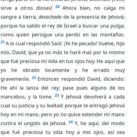
20
sirve a otros dioses!
Ahora bien, no caiga mi
sangre a tierra,
desechada
de la presencia de Jehová;
porque ha salido el rey de Israel a buscar una pulga;
como quien persigue una perdiz en las montañas.
21
A lo cual respondió Saúl: ¡Yo he pecado! Vuelve, hijo
mío, David; que ya no más te haré mal; por lo mismo
que fué preciosa mi vida en tus ojos hoy. He aquí que
yo he obrado locamente y he errado muy
22
gravemente.
Entonces respondió David, diciendo:
He ahí la lanza del rey; pase pues alguno de los
23
mancebos, y la tome.
Y Jehová devolverá a cada
cual su justicia y su lealtad: porque te entregó Jehová
hoy en mi mano, pero yo no quise extender mi mano
24
contra el ungido de Jehová.
Y, he aquí, del modo
que fué preciosa tu vida hoy a mis ojos, así sea