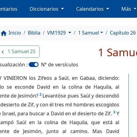
ntarios
Diccionarios
Calendarios
Más
Inicio
Biblia
VM1929
1 Samuel
Capítulo 26
home
1 Samue
1 Samuel 25
avigate_before
sualización :
N° de versículos
Y VINIERON los Zifeos a Saúl, en Gabaa, diciendo:
No se esconde David en la colina de Haquila, al
2
ente de Jesimón?
Levantóse pues Saúl y descendió
 desierto de Zif, y con él tres mil hombres escogidos
3
 Israel, para buscar a David en el desierto de Zif.
Y
campó Saúl en la colina de Haquila, que está al
rente de Jesimón, junto al camino. Mas David