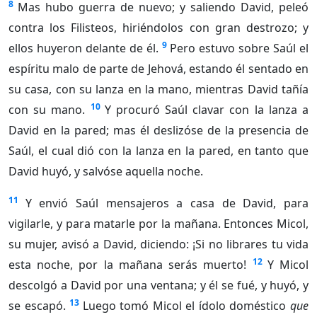
8
Mas hubo guerra de nuevo; y saliendo David, peleó
contra los Filisteos, hiriéndolos con gran destrozo; y
9
ellos huyeron delante de él.
Pero estuvo sobre Saúl el
espíritu malo de parte de Jehová, estando él sentado en
su casa, con su lanza en la mano, mientras David tañía
10
con su mano.
Y procuró Saúl clavar con la lanza a
David en la pared; mas él deslizóse de la presencia de
Saúl, el cual dió con la lanza en la pared, en tanto que
David huyó, y salvóse aquella noche.
11
Y envió Saúl mensajeros a casa de David, para
vigilarle, y para matarle por la mañana. Entonces Micol,
su mujer, avisó a David, diciendo: ¡Si no librares tu vida
12
esta noche, por la mañana serás muerto!
Y Micol
descolgó a David por una ventana; y él se fué, y huyó, y
13
se escapó.
Luego tomó Micol el ídolo doméstico
que