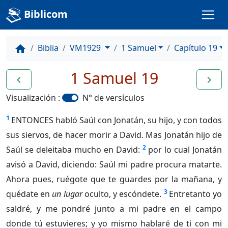
Biblicom
Biblia
VM1929
1 Samuel
Capítulo 19
home
1 Samuel 19
navigate_before
navigate_next
Visualización :
N° de versículos
1
ENTONCES habló Saúl con Jonatán, su hijo, y con todos
sus siervos, de hacer morir a David. Mas Jonatán hijo de
2
Saúl se deleitaba mucho en David:
por lo cual Jonatán
avisó a David, diciendo: Saúl mi padre procura matarte.
Ahora pues, ruégote que te guardes por la mañana, y
3
quédate en
un lugar
oculto, y escóndete.
Entretanto yo
saldré, y me pondré junto a mi padre en el campo
donde tú estuvieres; y yo mismo hablaré de ti con mi