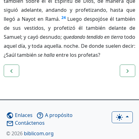
también sobre él el Espíritu de Dios, de manera que
siguió adelante, andando y profetizando, hasta que
24
llegó a Nayot en Ramá.
Luego despojóse él también
de sus vestidos, y profetizó él también delante de
Samuel; y cayó desnudo;
quedando tendido en tierra
todo
aquel día, y toda aquella. noche. De donde suelen decir:
¿Saúl también
se halla
entre los profetas?
navigate_before
navigate_next
Enlaces
A propósito
public
help_outline
light_mode
Contáctenos
mail_outline
© 2026
biblicom.org