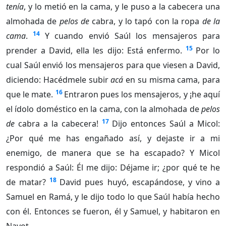
tenía
, y lo metió en la cama, y le puso a la cabecera una
almohada de
pelos de
cabra, y lo tapó con la ropa
de la
14
cama
.
Y cuando envió Saúl los mensajeros para
15
prender a David, ella les dijo: Está enfermo.
Por lo
cual Saúl envió los mensajeros para que viesen a David,
diciendo: Hacédmele subir
acá
en su misma cama, para
16
que le mate.
Entraron pues los mensajeros, y ¡he aquí
el ídolo doméstico en la cama, con la almohada de
pelos
17
de
cabra a la cabecera!
Dijo entonces Saúl a Micol:
¿Por qué me has engañado así, y dejaste ir a mi
enemigo, de manera que se ha escapado? Y Micol
respondió a Saúl: Él me dijo: Déjame ir; ¿por qué te he
18
de matar?
David pues huyó, escapándose, y vino a
Samuel en Ramá, y le dijo todo lo que Saúl había hecho
con él. Entonces se fueron, él y Samuel, y habitaron en