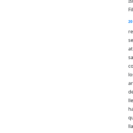
Is
Fi
20
re
s
a
sa
c
lo
ar
d
l
h
qu
ll