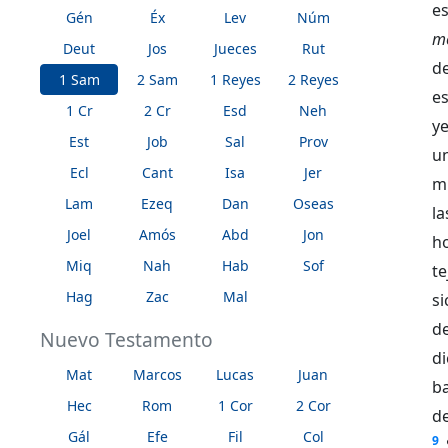
e
Gén
Éx
Lev
Núm
m
Deut
Jos
Jueces
Rut
de
1 Sam
2 Sam
1 Reyes
2 Reyes
e
1 Cr
2 Cr
Esd
Neh
y
Est
Job
Sal
Prov
u
Ecl
Cant
Isa
Jer
mi
Lam
Ezeq
Dan
Oseas
l
Joel
Amós
Abd
Jon
h
Miq
Nah
Hab
Sof
t
Hag
Zac
Mal
si
d
Nuevo Testamento
d
Mat
Marcos
Lucas
Juan
ba
Hec
Rom
1 Cor
2 Cor
d
Gál
Efe
Fil
Col
9