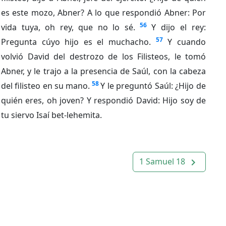
es este mozo, Abner? A lo que respondió Abner: Por
56
vida tuya, oh rey, que no lo sé.
Y dijo el rey:
57
Pregunta cúyo hijo es el muchacho.
Y cuando
volvió David del destrozo de los Filisteos, le tomó
Abner, y le trajo a la presencia de Saúl, con la cabeza
58
del filisteo en su mano.
Y le preguntó Saúl: ¿Hijo de
quién eres, oh joven? Y respondió David: Hijo soy de
tu siervo Isaí bet-lehemita.
1 Samuel 18
navigate_next