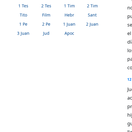
1 Tes
2 Tes
1 Tim
2 Tim
n
Tito
Film
Hebr
Sant
p
1 Pe
2 Pe
1 Juan
2 Juan
se
el
3 Juan
Jud
Apoc
d
lo
p
c
12
Ju
aq
pr
h
gu
l