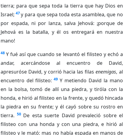
tierra; para que sepa toda la tierra que hay Dios en
47
Israel;
y para que sepa toda esta asamblea, que no
por espada, ni por lanza, salva Jehová: ¡porque de
Jehová es la batalla, y él os entregará en nuestra
mano!
48
Y fué así que cuando se levantó el filisteo y echó a
andar, acercándose al encuentro de David,
apresuróse David, y corrió hacia las filas
enemigas
, al
49
encuentro del filisteo:
Y metiendo David la mano
en la bolsa, tomó de allí una piedra, y tiróla con la
honda, e hirió al filisteo en la frente, y quedó hincada
la piedra en su frente; y él cayó sobre su rostro en
50
tierra.
De esta suerte David prevaleció sobre el
filisteo con una honda y con una piedra, e hirió al
filisteo y le mató: mas no había espada en manos de