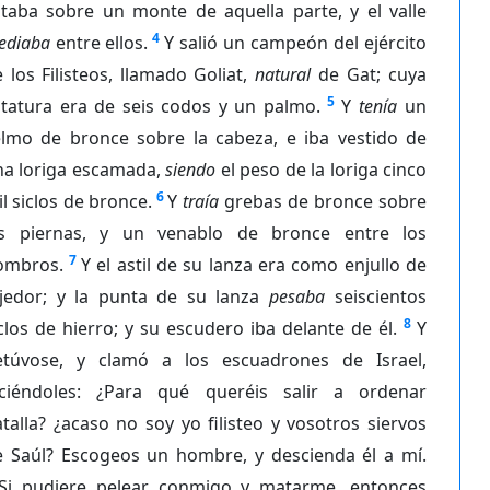
staba sobre un monte de aquella parte, y el valle
4
ediaba
entre ellos.
Y salió un campeón del ejército
 los Filisteos, llamado Goliat,
natural
de Gat; cuya
5
statura era de seis codos y un palmo.
Y
tenía
un
elmo de bronce sobre la cabeza, e iba vestido de
na loriga escamada,
siendo
el peso de la loriga cinco
6
l siclos de bronce.
Y
traía
grebas de bronce sobre
as piernas, y un venablo de bronce entre los
7
ombros.
Y el astil de su lanza era como enjullo de
ejedor; y la punta de su lanza
pesaba
seiscientos
8
clos de hierro; y su escudero iba delante de él.
Y
etúvose, y clamó a los escuadrones de Israel,
iciéndoles: ¿Para qué queréis salir a ordenar
talla? ¿acaso no soy yo filisteo y vosotros siervos
e Saúl? Escogeos un hombre, y descienda él a mí.
Si pudiere pelear conmigo y matarme, entonces