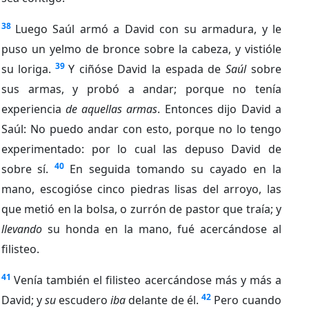
38
Luego Saúl armó a David con su armadura, y le
puso un yelmo de bronce sobre la cabeza, y vistióle
39
su loriga.
Y ciñóse David la espada de
Saúl
sobre
sus armas, y probó a andar; porque no tenía
experiencia
de aquellas armas
. Entonces dijo David a
Saúl: No puedo andar con esto, porque no lo tengo
experimentado: por lo cual las depuso David de
40
sobre sí.
En seguida tomando su cayado en la
mano, escogióse cinco piedras lisas del arroyo, las
que metió en la bolsa, o zurrón de pastor que traía; y
llevando
su honda en la mano, fué acercándose al
filisteo.
41
Venía también el filisteo acercándose más y más a
42
David; y
su
escudero
iba
delante de él.
Pero cuando