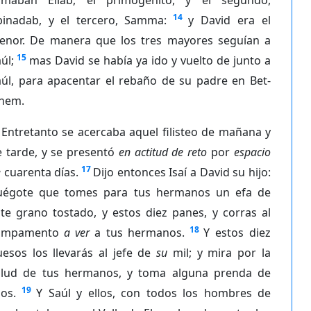
14
binadab, y el tercero, Samma:
y David era el
enor. De manera que los tres mayores seguían a
15
úl;
mas David se había ya ido y vuelto de junto a
aúl, para apacentar el rebaño de su padre en Bet-
ehem.
Entretanto se acercaba aquel filisteo de mañana y
e tarde, y se presentó
en actitud de reto
por
espacio
17
e
cuarenta días.
Dijo entonces Isaí a David su hijo:
uégote que tomes para tus hermanos un efa de
te grano tostado, y estos diez panes, y corras al
18
ampamento
a ver
a tus hermanos.
Y estos diez
uesos los llevarás al jefe de
su
mil; y mira por la
alud de tus hermanos, y toma alguna prenda de
19
los.
Y Saúl y ellos, con todos los hombres de