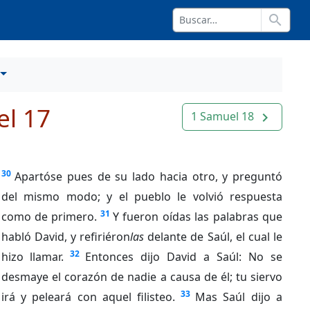
search
l 17
1 Samuel 18
navigate_next
30
Apartóse pues de su lado hacia otro, y preguntó
del mismo modo; y el pueblo le volvió respuesta
31
como de primero.
Y fueron oídas las palabras que
habló David, y refiriéron
las
delante de Saúl, el cual le
32
hizo llamar.
Entonces dijo David a Saúl: No se
desmaye el corazón de nadie a causa de él; tu siervo
33
irá y peleará con aquel filisteo.
Mas Saúl dijo a