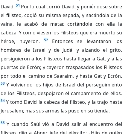
51
David.
Por lo cual corrió David, y poniéndose sobre
el filisteo, cogió su misma espada, y sacándola de la
vaina, le acabó de matar, cortándole con ella la
cabeza. Y como viesen los Filisteos que era muerto su
52
héroe, huyeron.
Entonces se levantaron los
hombres de Israel y de Judá, y alzando el grito,
persiguieron a los Filisteos hasta llegar a Gat, y a las
puertas de Ecrón; y cayeron traspasados los Filisteos
por todo el camino de Saaraim, y hasta Gat y Ecrón.
53
Y volviendo los hijos de Israel del perseguimiento
de los Filisteos, despojaron el campamento de ellos.
54
Y tomó David la cabeza del filisteo, y la trajo hasta
Jerusalem; mas sus armas las puso en su tienda.
55
Y cuando Saúl vió a David salir al encuentro del
filisteo, dijo a Abner, jefe del ejército: ¿Hijo de quién