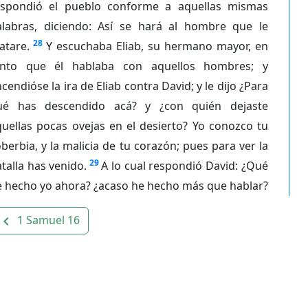
espondió el pueblo conforme a aquellas mismas
alabras, diciendo: Así se hará al hombre que le
28
atare.
Y escuchaba Eliab, su hermano mayor, en
anto que él hablaba con aquellos hombres; y
cendióse la ira de Eliab contra David; y le dijo ¿Para
ué has descendido acá? y ¿con quién dejaste
uellas pocas ovejas en el desierto? Yo conozco tu
berbia, y la malicia de tu corazón; pues para ver la
29
talla has venido.
A lo cual respondió David: ¿Qué
e hecho yo ahora? ¿acaso he hecho más que hablar?
1 Samuel 16
avigate_before