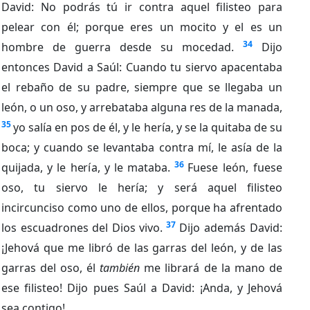
David: No podrás tú ir contra aquel filisteo para
pelear con él; porque eres un mocito y el es un
34
hombre de guerra desde su mocedad.
Dijo
entonces David a Saúl: Cuando tu siervo apacentaba
el rebaño de su padre, siempre que se llegaba un
león, o un oso, y arrebataba alguna res de la manada,
35
yo salía en pos de él, y le hería, y se la quitaba de su
boca; y cuando se levantaba contra mí, le asía de la
36
quijada, y le hería, y le mataba.
Fuese león, fuese
oso, tu siervo le hería; y será aquel filisteo
incircunciso como uno de ellos, porque ha afrentado
37
los escuadrones del Dios vivo.
Dijo además David:
¡Jehová que me libró de las garras del león, y de las
garras del oso, él
también
me librará de la mano de
ese filisteo! Dijo pues Saúl a David: ¡Anda, y Jehová
sea contigo!