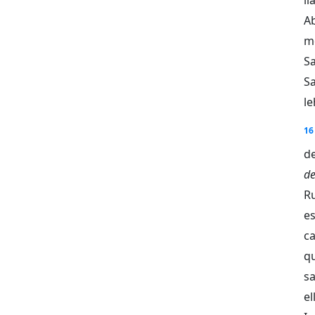
A
m
Sa
S
l
16
d
d
R
es
c
q
s
el