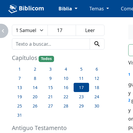
Biblicom
Biblia
Temas
Come
avigate_next
search
n
Capítulos
Todos
Vi
1
2
3
4
5
6
1
7
8
9
10
11
12
g
13
14
15
16
17
18
y
19
20
21
22
23
24
2
25
26
27
28
29
30
y
31
or
Antiguo Testamento
pu