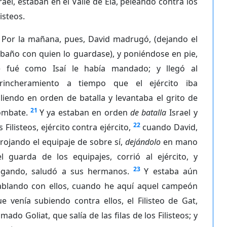
rael, estaban en el Valle de Ela, peleando contra los
listeos.
Por la mañana, pues, David madrugó, (dejando el
baño con quien lo guardase), y poniéndose en pie,
e fué como Isaí le había mandado; y llegó al
trincheramiento a tiempo que el ejército iba
liendo en orden de batalla y levantaba el grito de
21
ombate.
Y ya estaban en orden
de batalla
Israel y
22
s Filisteos, ejército contra ejército,
cuando David,
rojando el equipaje de sobre sí,
dejándolo
en mano
el guarda de los equipajes, corrió al ejército, y
23
legando, saludó a sus hermanos.
Y estaba aún
ablando con ellos, cuando he aquí aquel campeón
e venía subiendo contra ellos, el Filisteo de Gat,
amado Goliat, que salía de las filas de los Filisteos; y