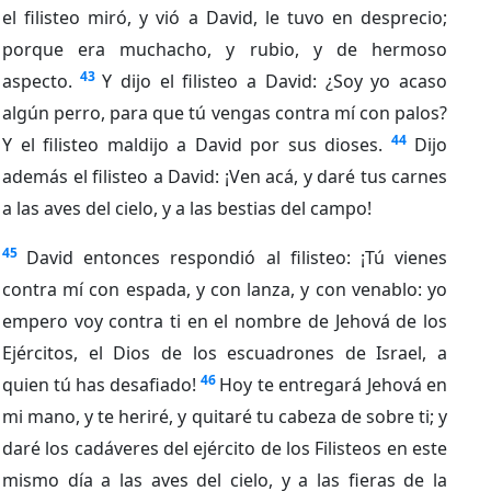
el filisteo miró, y vió a David, le tuvo en desprecio;
porque era muchacho, y rubio, y de hermoso
43
aspecto.
Y dijo el filisteo a David: ¿Soy yo acaso
algún perro, para que tú vengas contra mí con palos?
44
Y el filisteo maldijo a David por sus dioses.
Dijo
además el filisteo a David: ¡Ven acá, y daré tus carnes
a las aves del cielo, y a las bestias del campo!
45
David entonces respondió al filisteo: ¡Tú vienes
contra mí con espada, y con lanza, y con venablo: yo
empero voy contra ti en el nombre de Jehová de los
Ejércitos, el Dios de los escuadrones de Israel, a
46
quien tú has desafiado!
Hoy te entregará Jehová en
mi mano, y te heriré, y quitaré tu cabeza de sobre ti; y
daré los cadáveres del ejército de los Filisteos en este
mismo día a las aves del cielo, y a las fieras de la