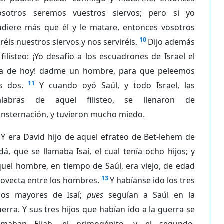
osotros seremos vuestros siervos; pero si yo
udiere más que él y le matare, entonces vosotros
10
réis nuestros siervos y nos serviréis.
Dijo además
 filisteo: ¡Yo desafío a los escuadrones de Israel el
ía de hoy! dadme un hombre, para que peleemos
11
s dos.
Y cuando oyó Saúl, y todo Israel, las
alabras de aquel filisteo, se llenaron de
onsternación, y tuvieron mucho miedo.
Y era David hijo de aquel efrateo de Bet-lehem de
dá, que se llamaba Isaí, el cual tenía ocho hijos; y
uel hombre, en tiempo de Saúl, era viejo, de edad
13
ovecta entre los hombres.
Y habíanse ido los tres
ijos mayores de Isaí;
pues
seguían a Saúl en la
erra. Y sus tres hijos que habían ido a la guerra se
lamaban Eliab, el primogénito, y el segundo,