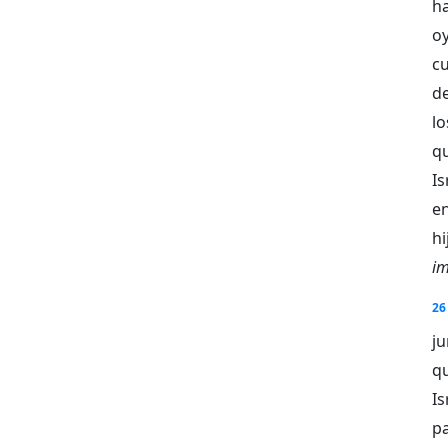
h
o
c
de
l
q
I
en
hi
im
26
ju
qu
Is
p