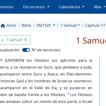
ntarios
Diccionarios
Calendarios
Más
Inicio
Biblia
VM1929
1 Samuel
Capítulo 17
home
1 Samue
1 Samuel 16
avigate_before
sualización :
N° de versículos
Y JUNTARON los Filisteos sus ejércitos para la
uerra, y se reunieron en Soco, que
pertenece
a Judá,
 acamparon entre Soco y Azeca, en Efes-dammim.
Entonces Saúl y los hombres de Israel se reunieron,
 acamparon en el Valle de Ela, y se pusieron en
3
den de batalla frente a los Filisteos.
Los Filisteos
es estaban sobre un monte de esta parte, e Israel