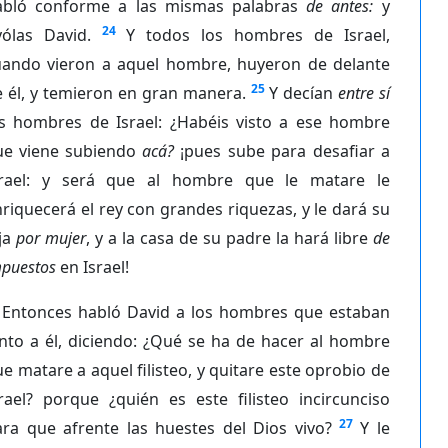
abló conforme a las mismas palabras
de antes:
y
24
yólas David.
Y todos los hombres de Israel,
uando vieron a aquel hombre, huyeron de delante
25
 él, y temieron en gran manera.
Y decían
entre sí
os hombres de Israel: ¿Habéis visto a ese hombre
ue viene subiendo
acá?
¡pues sube para desafiar a
srael: y será que al hombre que le matare le
riquecerá el rey con grandes riquezas, y le dará su
ja
por mujer
, y a la casa de su padre la hará libre
de
puestos
en Israel!
Entonces habló David a los hombres que estaban
nto a él, diciendo: ¿Qué se ha de hacer al hombre
e matare a aquel filisteo, y quitare este oprobio de
rael? porque ¿quién es este filisteo incircunciso
27
ara que afrente las huestes del Dios vivo?
Y le