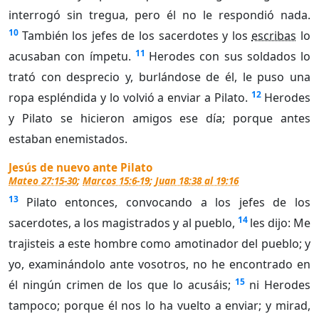
interrogó sin tregua, pero él no le respondió nada.
10
También los jefes de los sacerdotes y los
escribas
lo
11
acusaban con ímpetu.
Herodes con sus soldados lo
trató con desprecio y, burlándose de él, le puso una
12
ropa espléndida y lo volvió a enviar a Pilato.
Herodes
y Pilato se hicieron amigos ese día; porque antes
estaban enemistados.
Jesús de nuevo ante Pilato
Mateo 27:15-30
;
Marcos 15:6-19
;
Juan 18:38 al 19:16
13
Pilato entonces, convocando a los jefes de los
14
sacerdotes, a los magistrados y al pueblo,
les dijo: Me
trajisteis a este hombre como amotinador del pueblo; y
yo, examinándolo ante vosotros, no he encontrado en
15
él ningún crimen de los que lo acusáis;
ni Herodes
tampoco; porque él nos lo ha vuelto a enviar; y mirad,