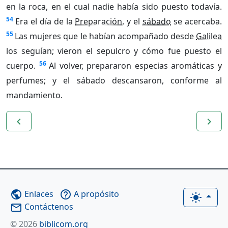
en la roca, en el cual nadie había sido puesto todavía.
54
Era el día de la
Preparación
, y el
sábado
se acercaba.
55
Las mujeres que le habían acompañado desde
Galilea
los seguían; vieron el sepulcro y cómo fue puesto el
56
cuerpo.
Al volver, prepararon especias aromáticas y
perfumes; y el sábado descansaron, conforme al
mandamiento.
navigate_before
navigate_next
Enlaces
A propósito
public
help_outline
light_mode
Contáctenos
mail_outline
© 2026
biblicom.org