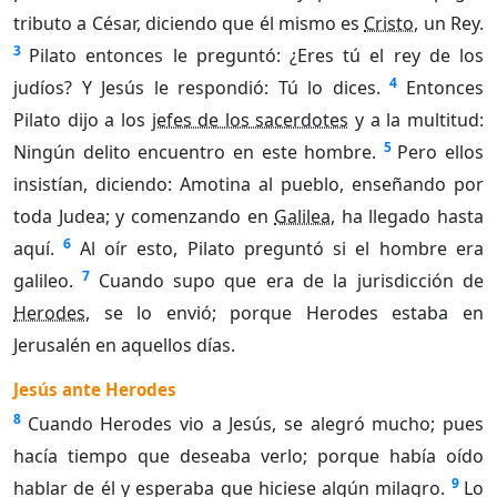
tributo a César, diciendo que él mismo es
Cristo
, un Rey.
3
Pilato entonces le preguntó: ¿Eres tú el rey de los
4
judíos? Y Jesús le respondió: Tú lo dices.
Entonces
Pilato dijo a los
jefes de los sacerdotes
y a la multitud:
5
Ningún delito encuentro en este hombre.
Pero ellos
insistían, diciendo: Amotina al pueblo, enseñando por
toda Judea; y comenzando en
Galilea
, ha llegado hasta
6
aquí.
Al oír esto, Pilato preguntó si el hombre era
7
galileo.
Cuando supo que era de la jurisdicción de
Herodes
, se lo envió; porque Herodes estaba en
Jerusalén en aquellos días.
Jesús ante Herodes
8
Cuando Herodes vio a Jesús, se alegró mucho; pues
hacía tiempo que deseaba verlo; porque había oído
9
hablar de él y esperaba que hiciese algún milagro.
Lo