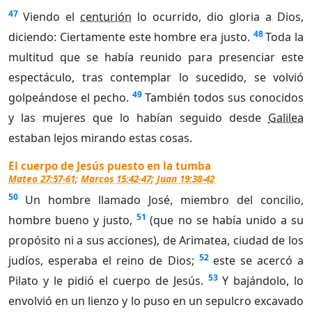
47
Viendo el
centurión
lo ocurrido, dio gloria a Dios,
48
diciendo: Ciertamente este hombre era justo.
Toda la
multitud que se había reunido para presenciar este
espectáculo, tras contemplar lo sucedido, se volvió
49
golpeándose el pecho.
También todos sus conocidos
y las mujeres que lo habían seguido desde
Galilea
estaban lejos mirando estas cosas.
El cuerpo de Jesús puesto en la tumba
Mateo 27:57-61
;
Marcos 15:42-47
;
Juan 19:38-42
50
Un hombre llamado José, miembro del concilio,
51
hombre bueno y justo,
(que no se había unido a su
propósito ni a sus acciones), de Arimatea, ciudad de los
52
judíos, esperaba el reino de Dios;
este se acercó a
53
Pilato y le pidió el cuerpo de Jesús.
Y bajándolo, lo
envolvió en un lienzo y lo puso en un sepulcro excavado