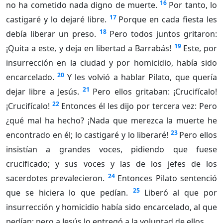
16
no ha cometido nada digno de muerte.
Por tanto, lo
17
castigaré y lo dejaré libre.
Porque en cada fiesta les
18
debía liberar un preso.
Pero todos juntos gritaron:
19
¡Quita a este, y deja en libertad a Barrabás!
Este, por
insurrección en la ciudad y por homicidio, había sido
20
encarcelado.
Y les volvió a hablar Pilato, que quería
21
dejar libre a Jesús.
Pero ellos gritaban: ¡Crucifícalo!
22
¡Crucifícalo!
Entonces él les dijo por tercera vez: Pero
¿qué mal ha hecho? ¡Nada que merezca la muerte he
23
encontrado en él; lo castigaré y lo liberaré!
Pero ellos
insistían a grandes voces, pidiendo que fuese
crucificado; y sus voces y las de los jefes de los
24
sacerdotes prevalecieron.
Entonces Pilato sentenció
25
que se hiciera lo que pedían.
Liberó al que por
insurrección y homicidio había sido encarcelado, al que
pedían; pero a Jesús lo entregó a la voluntad de ellos.