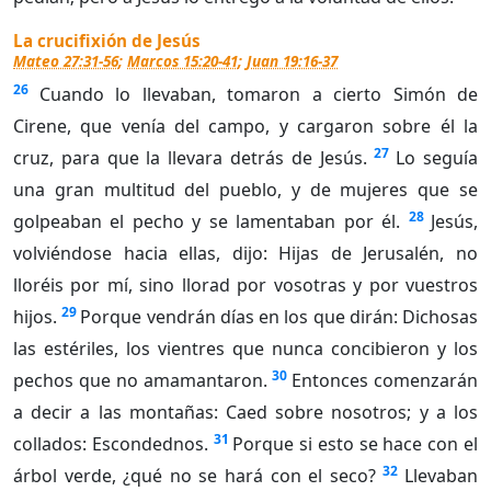
La crucifixión de Jesús
Mateo 27:31-56
;
Marcos 15:20-41
;
Juan 19:16-37
26
Cuando lo llevaban, tomaron a cierto Simón de
Cirene, que venía del campo, y cargaron sobre él la
27
cruz, para que la llevara detrás de Jesús.
Lo seguía
una gran multitud del pueblo, y de mujeres que se
28
golpeaban el pecho y se lamentaban por él.
Jesús,
volviéndose hacia ellas, dijo: Hijas de Jerusalén, no
lloréis por mí, sino llorad por vosotras y por vuestros
29
hijos.
Porque vendrán días en los que dirán: Dichosas
las estériles, los vientres que nunca concibieron y los
30
pechos que no amamantaron.
Entonces comenzarán
a decir a las montañas: Caed sobre nosotros; y a los
31
collados: Escondednos.
Porque si esto se hace con el
32
árbol verde, ¿qué no se hará con el seco?
Llevaban