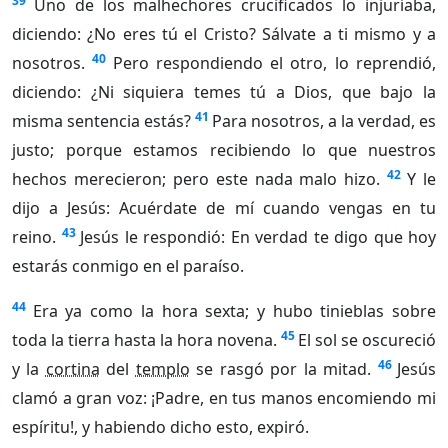
39
Uno de los malhechores crucificados lo injuriaba,
diciendo: ¿No eres tú el Cristo? Sálvate a ti mismo y a
40
nosotros.
Pero respondiendo el otro, lo reprendió,
diciendo: ¿Ni siquiera temes tú a Dios, que bajo la
41
misma sentencia estás?
Para nosotros, a la verdad, es
justo; porque estamos recibiendo lo que nuestros
42
hechos merecieron; pero este nada malo hizo.
Y le
dijo a Jesús: Acuérdate de mí cuando vengas en tu
43
reino.
Jesús le respondió: En verdad te digo que hoy
estarás conmigo en el paraíso.
44
Era ya como la hora sexta; y hubo tinieblas sobre
45
toda la tierra hasta la hora novena.
El sol se oscureció
46
y la
cortina
del
templo
se rasgó por la mitad.
Jesús
clamó a gran voz: ¡Padre, en tus manos encomiendo mi
espíritu!, y habiendo dicho esto, expiró.