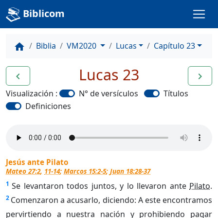
Biblicom
Biblia
VM2020
Lucas
Capítulo 23
home
Lucas 23
navigate_before
navigate_next
Visualización :
N° de versículos
Títulos
Definiciones
Jesús ante Pilato
Mateo 27:2
,
11-14
;
Marcos 15:2-5
;
Juan 18:28-37
1
Se levantaron todos juntos, y lo llevaron ante
Pilato
.
2
Comenzaron a acusarlo, diciendo: A este encontramos
pervirtiendo a nuestra nación y prohibiendo pagar