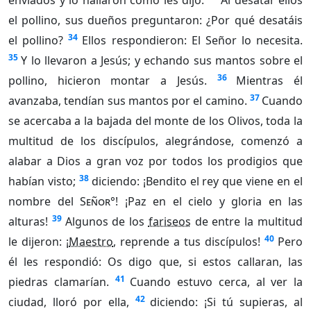
enviados y lo hallaron como les dijo.
Al desatar ellos
el pollino, sus dueños preguntaron: ¿Por qué desatáis
34
el pollino?
Ellos respondieron: El Señor lo necesita.
35
Y lo llevaron a Jesús; y echando sus mantos sobre el
36
pollino, hicieron montar a Jesús.
Mientras él
37
avanzaba, tendían sus mantos por el camino.
Cuando
se acercaba a la bajada del monte de los Olivos, toda la
multitud de los discípulos, alegrándose, comenzó a
alabar a Dios a gran voz por todos los prodigios que
38
habían visto;
diciendo: ¡Bendito el rey que viene en el
nombre del
Señor°
! ¡Paz en el cielo y gloria en las
39
alturas!
Algunos de los
fariseos
de entre la multitud
40
le dijeron: ¡
Maestro
, reprende a tus discípulos!
Pero
él les respondió: Os digo que, si estos callaran, las
41
piedras clamarían.
Cuando estuvo cerca, al ver la
42
ciudad, lloró por ella,
diciendo: ¡Si tú supieras, al