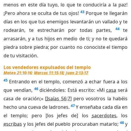
menos en este día tuyo, lo que te conduciría a la paz!
43
¡Pero ahora se oculta de tus ojos!
Porque te llegarán
días en los que tus enemigos levantarán un vallado y te
44
rodearán, te estrecharán por todas partes,
te
arrasarán, y a tus hijos en medio de ti; y no te quedará
piedra sobre piedra; por cuanto no conociste el tiempo
de tu visitación.
Los vendedores expulsados del templo
Mateo 21:10-16
;
Marcos 11:15-18
;
Juan 2:13-17
45
Entrando en el templo, comenzó a echar fuera a los
46
que vendían,
diciéndoles: Está escrito: «Mi
casa
será
casa de oración;» [
Isaías 56:7
] pero vosotros la habéis
47
hecho una cueva de ladrones.
Y enseñaba cada día en
el templo; pero [los jefes de] los
sacerdotes
, los
48
escribas
y los jefes del pueblo procuraban matarlo;
y