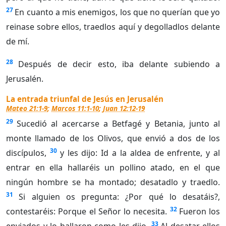
27
En cuanto a mis enemigos, los que no querían que yo
reinase sobre ellos, traedlos aquí y degolladlos delante
de mí.
28
Después de decir esto, iba delante subiendo a
Jerusalén.
La entrada triunfal de Jesús en Jerusalén
Mateo 21:1-9
;
Marcos 11:1-10
;
Juan 12:12-19
29
Sucedió al acercarse a Betfagé y Betania, junto al
monte llamado de los Olivos, que envió a dos de los
30
discípulos,
y les dijo: Id a la aldea de enfrente, y al
entrar en ella hallaréis un pollino atado, en el que
ningún hombre se ha montado; desatadlo y traedlo.
31
Si alguien os pregunta: ¿Por qué lo desatáis?,
32
contestaréis: Porque el Señor lo necesita.
Fueron los
33