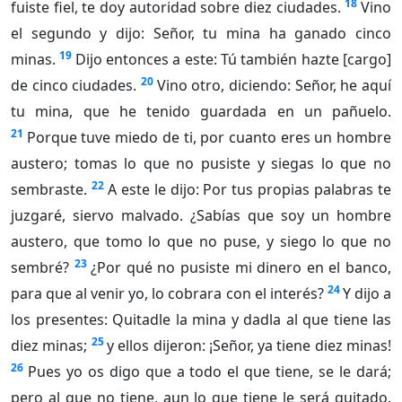
18
fuiste fiel, te doy autoridad sobre diez ciudades.
Vino
el segundo y dijo: Señor, tu mina ha ganado cinco
19
minas.
Dijo entonces a este: Tú también hazte [cargo]
20
de cinco ciudades.
Vino otro, diciendo: Señor, he aquí
tu mina, que he tenido guardada en un pañuelo.
21
Porque tuve miedo de ti, por cuanto eres un hombre
austero; tomas lo que no pusiste y siegas lo que no
22
sembraste.
A este le dijo: Por tus propias palabras te
juzgaré, siervo malvado. ¿Sabías que soy un hombre
austero, que tomo lo que no puse, y siego lo que no
23
sembré?
¿Por qué no pusiste mi dinero en el banco,
24
para que al venir yo, lo cobrara con el interés?
Y dijo a
los presentes: Quitadle la mina y dadla al que tiene las
25
diez minas;
y ellos dijeron: ¡Señor, ya tiene diez minas!
26
Pues yo os digo que a todo el que tiene, se le dará;
pero al que no tiene, aun lo que tiene le será quitado.