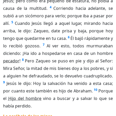
Jesús; pero como era pequeño de estatura, no podía a
4
causa de la multitud.
Corriendo hacia adelante, se
subió a un sicómoro para verlo; porque iba a pasar por
5
allí.
Cuando Jesús llegó a aquel lugar, mirando hacia
arriba, le dijo: Zaqueo, date prisa y baja, porque hoy
6
tengo que quedarme en tu casa.
Él bajó rápidamente y
7
lo recibió gozoso.
Al ver esto, todos murmuraban
diciendo: ¡Ha ido a hospedarse en casa de un hombre
8
pecador
!
Pero Zaqueo se puso en pie y dijo al Señor:
Mira Señor, la mitad de mis bienes doy a los pobres, y si
a alguien he defraudado, se lo devuelvo cuadruplicado.
9
Jesús le dijo: Hoy la salvación ha venido a esta casa;
10
por cuanto este también es hijo de Abraham.
Porque
el
Hijo del hombre
vino a buscar y a salvar lo que se
había perdido.